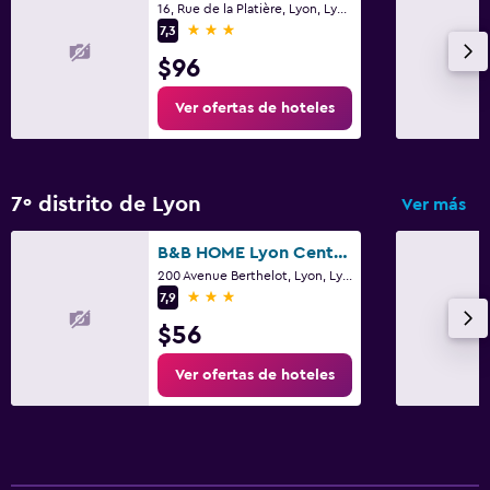
16, Rue de la Platière, Lyon, Lyon Metropolis
3 estrellas
7,3
$96
Ver ofertas de hoteles
7º distrito de Lyon
Ver más
B&B HOME Lyon Centre Berthelot
200 Avenue Berthelot, Lyon, Lyon Metropolis
3 estrellas
7,9
$56
Ver ofertas de hoteles