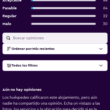
Aceptable
84
Pasable
64
Regular
22
Malo
30
Ordenar por
:
Más recientes
Todos los filtros
Aún no hay opiniones
Los huéspedes calificaron este alojamiento, pero aún
nadie ha compartido una opinión. Echa un vistazo a las
fotos, los servicios y la ubicación para decidir si es la