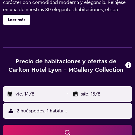
carácter con comodidad moderna y elegancia. Relájese
en una de nuestras 80 elegantes habitaciones, el spa
Codage o el acogedor bar del hotel. El hotel, a 5 minutos
Leer más
a pie de la estación de metro de Bellecour, es el punto de
partida perfecto para explorar Lyon, su ópera, museos y la
catedral de San Juan.
Precio de habitaciones y ofertas de
Carlton Hotel Lyon - MGallery Collection
vie. 14/8
-
sáb. 15/8
2 huéspedes, 1 habitación