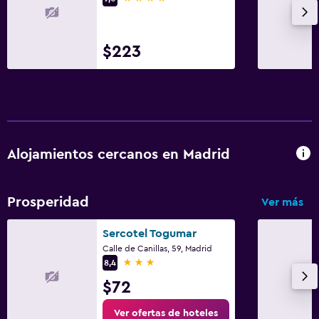
Servicios de cuidado de niños (con cargos)
$223
Zona de trabajo
Fax/fotocopiadora
Caja fuerte para laptops
Escritorio
Alojamientos cercanos en Madrid
Sistema de entretenimiento
TV de pantalla plana
Prosperidad
Ver más
TV
Sercotel Togumar
Aire libre
Calle de Canillas, 59, Madrid
3 estrellas
8,4
Terraza/patio
$72
Muebles de exterior
Ver ofertas de hoteles