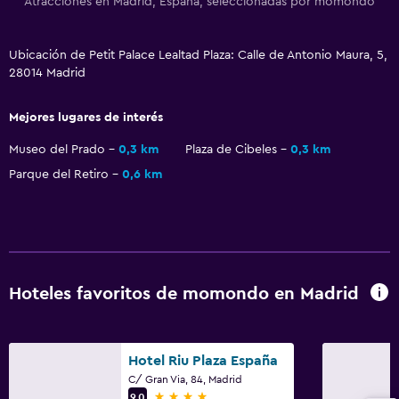
Atracciones en Madrid, España, seleccionadas por momondo
Enchufe cerca de la cama
Sofá cama
Ubicación de Petit Palace Lealtad Plaza: Calle de Antonio Maura, 5,
Perchero
28014 Madrid
Armario o clóset
Mejores lugares de interés
Salud y seguridad
Museo del Prado
0,3 km
Plaza de Cibeles
0,3 km
Limpieza diaria
Parque del Retiro
0,6 km
Botiquín de primeros auxilios
Cámaras CCTV en zonas comunes
Caja fuerte
Hoteles favoritos de momondo en Madrid
Ideal para familias
Cuna/cama nido disponibles
Barreras de seguridad para niños
Hotel Riu Plaza España
C/ Gran Via, 84, Madrid
Carriolas
4 estrellas
9,0