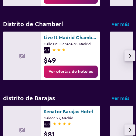
Comedor
Minibar
Distrito de Chamberí
Ver más
Restaurante
Live It Madrid Chamberi
Estacionamiento y transporte
Calle De Luchana 38, Madrid
3 estrellas
6,7
Traslado al aeropuerto (con cargos)
$49
Actividades
Ver ofertas de hoteles
Bicicletas
Spa
distrito de Barajas
Ver más
Sauna
Senator Barajas Hotel
Galeon 27, Madrid
4 estrellas
8,0
$81