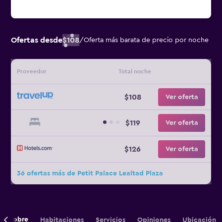
Ofertas desde
$108
/
Oferta más barata de precio por noche
Proveedor
Total noche
$108
Ver oferta
$119
Ver oferta
$126
Ver oferta
36 ofertas más de Petit Palace Lealtad Plaza
Sobre
Habitaciones
Servicios
Opiniones
Ubicación