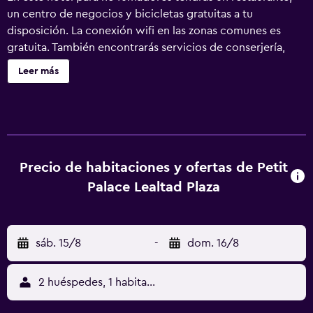
un centro de negocios y bicicletas gratuitas a tu
disposición. La conexión wifi en las zonas comunes es
gratuita. También encontrarás servicios de conserjería,
servicio de tintorería y lavandería. Petit Palace Lealtad
Leer más
Plaza ofrece 71 alojamientos con aire acondicionado,
minibar y caja fuerte (cabe un portátil). Las camas están
vestidas con edredón de plumas y ropa de cama de alta
calidad. Se ofrece una Smart TV de 50 pulgadas con
canales digitales. Los baños están equipados con ducha,
artículos de higiene personal gratuitos y secador de pelo.
Precio de habitaciones y ofertas de Petit
Los huéspedes pueden navegar por la web gracias a
Palace Lealtad Plaza
nuestro acceso a Internet gratis (por cable y wifi). Los
servicios para las personas de negocios incluyen
escritorio y teléfono. Se ofrece servicio de limpieza todos
sáb. 15/8
-
dom. 16/8
los días y es posible solicitar tabla de planchar con
plancha. Los servicios de ocio y esparcimiento en este
hotel incluyen bicicletas gratuitas.
2 huéspedes, 1 habitación