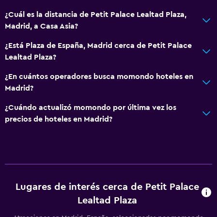
¿Cuál es la distancia de Petit Palace Lealtad Plaza,
Cocina
Madrid, a Casa Asia?
Tetera eléctrica
¿Está Plaza de España, Madrid cerca de Petit Palace
Tetera/cafetera
Lealtad Plaza?
Cafetera
¿En cuántos operadores busca momondo hoteles en
Cocineta
Madrid?
¿Cuándo actualizó momondo por última vez los
Lavandería
precios de hoteles en Madrid?
Lavandería
Servicio de planchado
Servicios de lavandería/tintorería
Plancha y tabla de planchar
Lugares de interés cerca de Petit Palace
Lealtad Plaza
Habitación