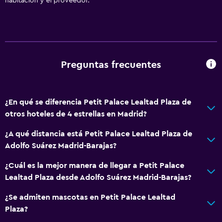
habitación y el proveedor.
Mostrador de información turística
Check-out exprés
Recepción 24 horas
Preguntas frecuentes
Accesibilidad y adecuación
Mascotas permitidas bajo consulta (pueden aplicar cargos
extra)
¿En qué se diferencia Petit Palace Lealtad Plaza de
otros hoteles de 4 estrellas en Madrid?
Accesibilidad
Ascensor
¿A qué distancia está Petit Palace Lealtad Plaza de
Adolfo Suárez Madrid-Barajas?
Ascensor disponible
Para no fumadores
¿Cuál es la mejor manera de llegar a Petit Palace
Lealtad Plaza desde Adolfo Suárez Madrid-Barajas?
Almohada sin plumas
Plantas superiores accesibles por ascensor
¿Se admiten mascotas en Petit Palace Lealtad
Plaza?