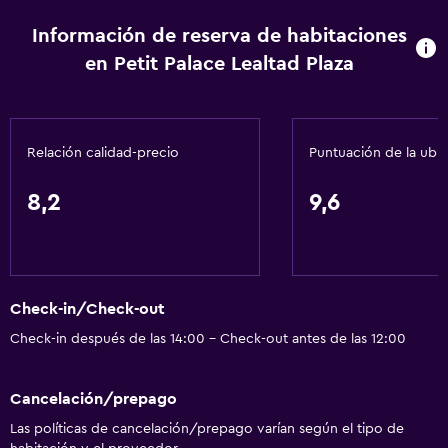
Alarma de humo
Información de reserva de habitaciones
Calefacción
en Petit Palace Lealtad Plaza
Gel de ducha
Aire acondicionado
Papeleras
Relación calidad-precio
Puntuación de la ubi
Acondicionador
8,2
9,6
Servicios y facilidades
Centro de negocios
Renta de autos
Check-in/Check-out
Servicio de despertador
Check-in después de las 14:00 - Check-out antes de las 12:00
Servicio de conserjería
Caja fuerte
Cancelación/prepago
Instalaciones para reuniones
Las políticas de cancelación/prepago varían según el tipo de
Servicio de habitaciones