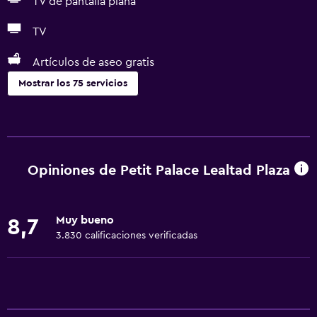
TV de pantalla plana
TV
Artículos de aseo gratis
Mostrar los 75 servicios
Servicios básicos
Wifi gratis
Wifi disponible en todas las instalaciones
Opiniones de Petit Palace Lealtad Plaza
Internet
Ropa de cama
Muy bueno
8,7
Toallas
3.830 calificaciones verificadas
Extinguidor
Artículos de aseo gratis
Champú