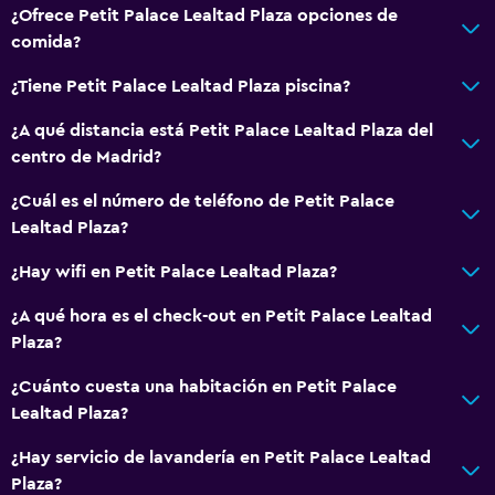
Baño
¿Ofrece Petit Palace Lealtad Plaza opciones de
Ducha
comida?
Gorro de baño
¿Tiene Petit Palace Lealtad Plaza piscina?
Secador de pelo
¿A qué distancia está Petit Palace Lealtad Plaza del
Papel higiénico
centro de Madrid?
Cepillo de dientes
¿Cuál es el número de teléfono de Petit Palace
Baño privado
Lealtad Plaza?
¿Hay wifi en Petit Palace Lealtad Plaza?
General
Habitaciones familiares
¿A qué hora es el check-out en Petit Palace Lealtad
Plaza?
Piso de parquet o madera noble
Vista al patio interior
¿Cuánto cuesta una habitación en Petit Palace
Lealtad Plaza?
Teléfono
Vista a la ciudad
¿Hay servicio de lavandería en Petit Palace Lealtad
Plaza?
Espacio de almacenamiento