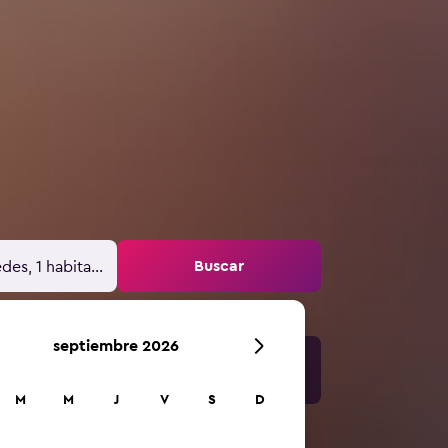
Buscar
des, 1 habitación
septiembre 2026
M
M
J
V
S
D