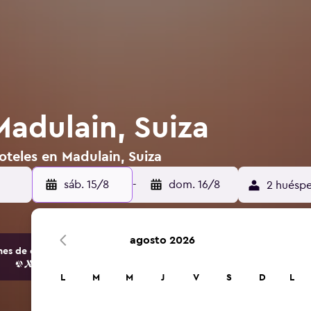
Madulain, Suiza
oteles en Madulain, Suiza
sáb. 15/8
-
dom. 16/8
2 huéspe
agosto 2026
s de opciones de hoteles y alojamientos.
L
M
M
J
V
S
D
L