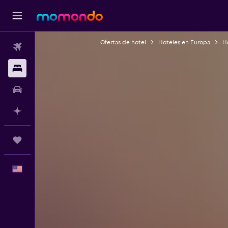
Ofertas de hotel
Hoteles en Europa
Ho
Vuelos
Alojamientos
Autos
Planifica con IA
Trips
Español