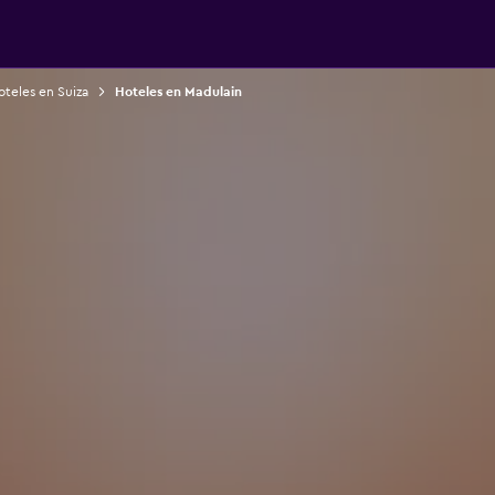
teles en Suiza
Hoteles en Madulain