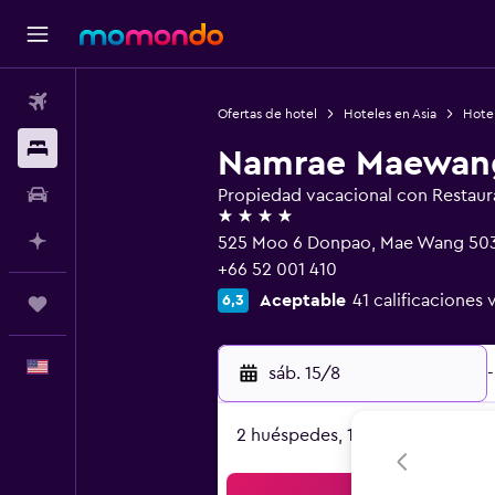
Vuelos
Ofertas de hotel
Hoteles en Asia
Hotel
Alojamientos
Namrae Maewang 
Autos
Propiedad vacacional con Restaur
4 estrellas
Planifica con IA
525 Moo 6 Donpao, Mae Wang 50
+66 52 001 410
Aceptable
41 calificaciones 
6,3
Trips
Español
sáb. 15/8
-
2 huéspedes, 1 habitación