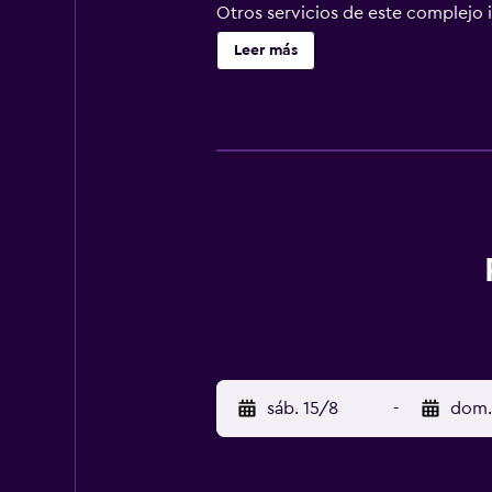
Otros servicios de este complejo in
barbacoas. Tendrás un centro de n
Leer más
suplemento podrás aprovechar pres
asistencia gratuito. Si tienes ham
habitaciones con horario limitado.
en tu propia casa en cualquiera de 
Internet wifi gratis te mantendrá 
satélite. El cuarto de baño está p
servicio de limpieza disponible tod
sáb. 15/8
-
dom.