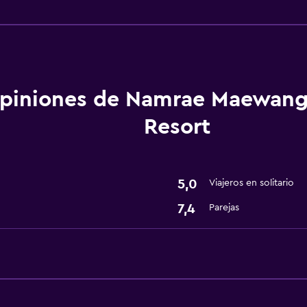
Actividades
Bicicletas
Tienda de regalos
Senderismo
piniones de Namrae Maewang 
Lavandería
Resort
Lavandería
Servicios de lavandería/
5,0
Viajeros en solitario
7,4
Parejas
Piscina y spa
Bañera de hidromasaje
Accesibilidad y adecuac