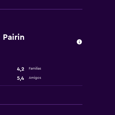
Pairin
tintorería
4,2
Familias
5,4
Amigos
ión