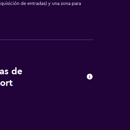
adquisición de entradas) y una zona para
 disposición. Pagando un pequeño
elta) a petición y aparcamiento sin
rzos y cenas, o llama al servicio de
irve un desayuno de pago. Te sentirás como
isión de pantalla plana. La conexión a
orito en el televisor con canales por
se incluyen cafetera y tetera, además de un
 pago).
tas de
ort