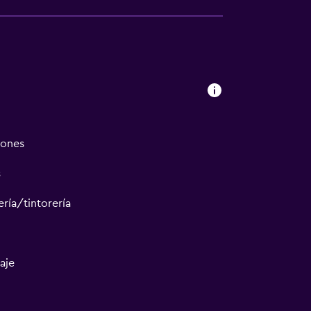
iones
s
ría/tintorería
aje