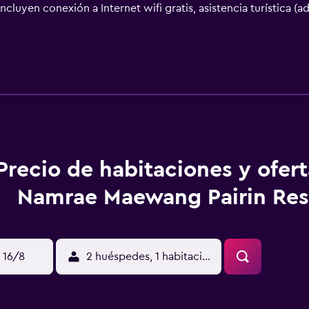
cluyen conexión a Internet wifi gratis, asistencia turística (
egocios, tintorería o lavandería y consigna de equipaje a tu
taciones como servicio de transporte al aeropuerto (ida y vu
bre, pasa por el restaurante de este complejo, que ofrece almue
 Apaga la sed con tu bebida favorita en el bar o lounge. Se s
las 18 habitaciones con aire acondicionado, frigorífico y telev
en contacto con los tuyos; también podrás ver tu programa fav
rovisto de ducha y secadores de pelo. Entre las comodidades, 
os los días y la posibilidad de solicitar camas supletorias (de
Precio de habitaciones y ofer
Namrae Maewang Pairin Res
 16/8
2 huéspedes, 1 habitación