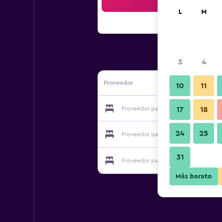
Bus
L
M
3
4
Proveedor
10
11
Proveedor para Namrae Maewang Pair
17
18
24
25
Proveedor para Namrae Maewang Pair
31
Proveedor para Namrae Maewang Pair
Más barato