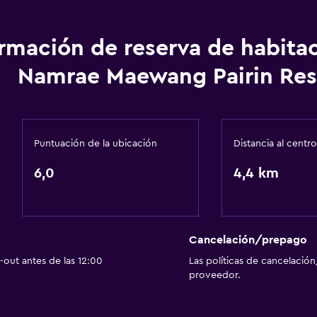
Áreas designadas para 
ormación de reserva de habita
Servicios básicos
Namrae Maewang Pairin Res
Aire acondicionado
Puntuación de la ubicación
Distancia al centro
6,0
4,4 km
Cancelación/prepago
out antes de las 12:00
Las políticas de cancelación
proveedor.