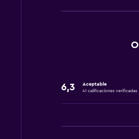
Comedor
Restaurante
Minibar
Nevera
O
Servicios y facilidades
Servicio de habitaciones
Centro de negocios
Check-out exprés
Aceptable
6,3
41 calificaciones verificadas
Ideal para familias
Cuidado de niños o guardería
Parque infantil
Estacionamiento y transporte