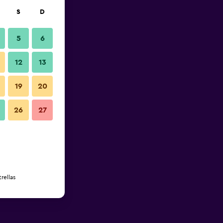
S
D
5
6
12
13
19
20
26
27
rellas