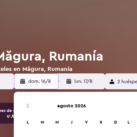
Măgura, Rumanía
teles en Măgura, Rumanía
dom. 16/8
-
lun. 17/8
2 huéspe
agosto 2026
s de opciones de hoteles y alojamientos.
L
M
M
J
V
S
D
L