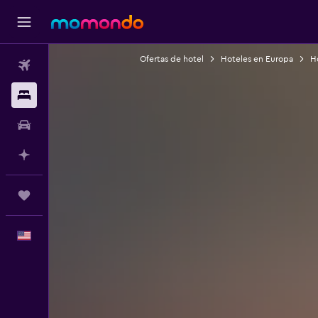
Ofertas de hotel
Hoteles en Europa
H
Vuelos
Alojamientos
Autos
Planifica con IA
Trips
Español