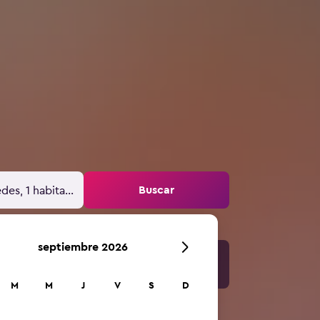
Buscar
des, 1 habitación
septiembre 2026
M
M
J
V
S
D