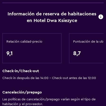
Champú
Información de reserva de habitaciones
Calefacción
en Hotel Dwa Ksiezyce
Gel de ducha
Papeleras
Relación calidad-precio
Puntuación de la ubi
Comedor
Tetera eléctrica
9,1
8,7
Microondas
Utensilios de cocina
Check-in/Check-out
Desayuno en la habitación
Check-in después de las 14:00 - Check-out antes de las 12:00
Tetera/cafetera
Tostadora
Cancelación/prepago
Nevera
Las políticas de cancelación/prepago varían según el tipo de
La comida se puede entregar en el alojamiento
habitación y el proveedor.