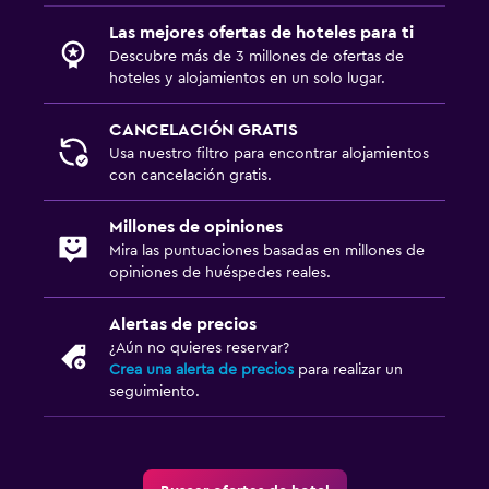
Accesibilidad y adecuación
Las mejores ofertas de hoteles para ti
Descubre más de 3 millones de ofertas de
Unidad ubicada en la planta baja
hoteles y alojamientos en un solo lugar.
Almohada hipoalergénica
CANCELACIÓN GRATIS
Para no fumadores
Usa nuestro filtro para encontrar alojamientos
con cancelación gratis.
Actividades
Millones de opiniones
Senderismo
Mira las puntuaciones basadas en millones de
Juegos de mesa/rompecabezas
opiniones de huéspedes reales.
Ciclismo
Alertas de precios
¿Aún no quieres reservar?
Estacionamiento y transporte
Crea una alerta de precios
para realizar un
seguimiento.
Estacionamiento gratuito
Estacionamiento privado