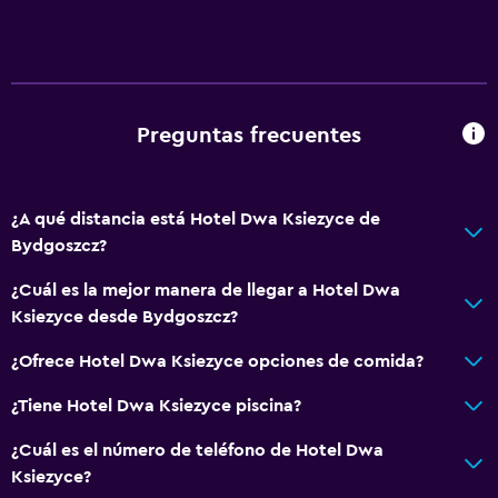
Cafetera
Comedor
Mesa de comedor
Preguntas frecuentes
Salud y seguridad
Limpieza diaria
¿A qué distancia está Hotel Dwa Ksiezyce de
Botiquín de primeros auxilios
Bydgoszcz?
Cámaras CCTV en zonas comunes
¿Cuál es la mejor manera de llegar a Hotel Dwa
Cámaras CCTV en el exterior
Ksiezyce desde Bydgoszcz?
Mosquitera
¿Ofrece Hotel Dwa Ksiezyce opciones de comida?
Seguridad las 24 horas
¿Tiene Hotel Dwa Ksiezyce piscina?
Baño
¿Cuál es el número de teléfono de Hotel Dwa
Ducha
Ksiezyce?