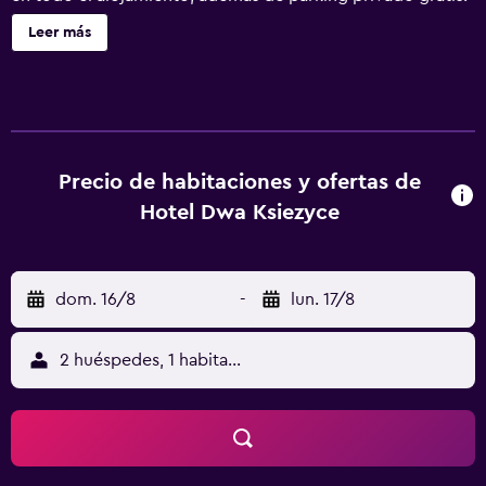
Este hotel de 2 estrellas ofrece servicio de habitaciones y
Leer más
recepción 24 horas. Este alojamiento libre de humo está a
8,1 km de Monumento a Copérnico. Las habitaciones de
este alojamiento están equipadas con cafetera. El baño
privado está equipado con ducha, artículos de aseo
gratuitos y secador de pelo. En el hotel, todas las
habitaciones están equipadas con ropa de cama y toallas.
Precio de habitaciones y ofertas de
Hay opciones buffet o continentales de desayuno
Hotel Dwa Ksiezyce
disponibles en Hotel Dwa Księżyce. El alojamiento ofrece
zona de juegos infantil. La clientela puede practicar
actividades en Toruń y alrededores, como ciclismo.
dom. 16/8
-
lun. 17/8
Planetarium Toruń está a 8,2 km del alojamiento, y
Estación de tren de Toruń Miasto está a 9,2 km. El
aeropuerto (Aeropuerto de Bydgoszcz-Ignacy Jan
2 huéspedes, 1 habitación
Paderewski) está a 49 km.