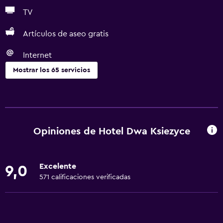
TV
Artículos de aseo gratis
Internet
Mostrar los 65 servicios
Servicios básicos
Wifi gratis
Wifi disponible en todas las instalaciones
Opiniones de Hotel Dwa Ksiezyce
Internet
Ropa de cama
Excelente
9,0
Toallas
571 calificaciones verificadas
Ventilador
Extinguidor
Artículos de aseo gratis