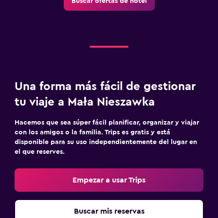
Buscar ofertas de hotel
Habitación
Enchufe cerca de la cama
Perchero
General
Vista al jardín
Una forma más fácil de gestionar
Alfombrado
tu viaje a Mała Nieszawka
Lavandería
Hacemos que sea súper fácil planificar, organizar y viajar
con los amigos o la familia. Trips es gratis y está
Plancha y tabla de planchar
disponible para su uso independientemente del lugar en
el que reserves.
Zona de trabajo
Fax/fotocopiadora
Empezar a usar Trips
Buscar mis reservas