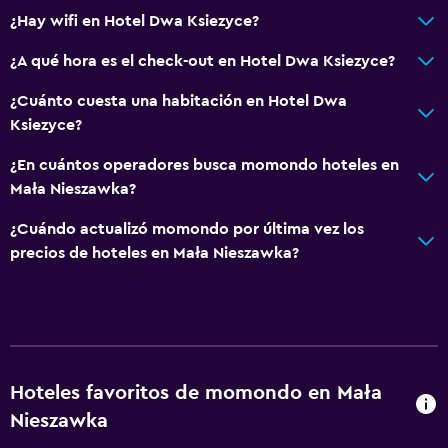
Secador de pelo
¿Hay wifi en Hotel Dwa Ksiezyce?
Aseo
¿A qué hora es el check-out en Hotel Dwa Ksiezyce?
Papel higiénico
Baño privado
¿Cuánto cuesta una habitación en Hotel Dwa
Ksiezyce?
Aire libre
¿En cuántos operadores busca momondo hoteles en
Parrilla
Mała Nieszawka?
Comedor al aire libre
¿Cuándo actualizó momondo por última vez los
Muebles de exterior
precios de hoteles en Mała Nieszawka?
Área de picnic
Jardín
Sistema de entretenimiento
Hoteles favoritos de momondo en Mała
Radio
Nieszawka
TV de pantalla plana