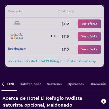
Proveedor
Total noche
$112
Ver oferta
$115
Ver oferta
$115
Ver oferta
4 ofertas más de Hotel El Refugio nudista naturista opcional
Sobre
Habitaciones
Servicios
Opiniones
Ubicación
Acerca de Hotel El Refugio nudista
naturista opcional, Maldonado