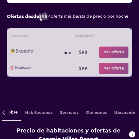
Ofertas desde
$98
/
Oferta más barata de precio por noche
Proveedor
Total noche
$98
Ver oferta
$99
Ver oferta
Sobre
Habitaciones
Servicios
Opiniones
Ubicación
Precio de habitaciones y ofertas de