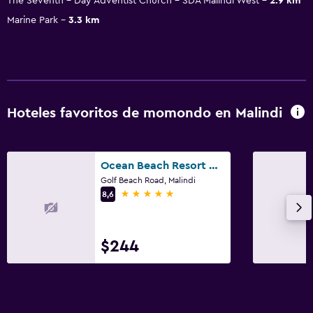
The Seventh - Day Adventist Church - SDA Malindi West
2.9 km
Marine Park
3.3 km
Hoteles favoritos de momondo en Malindi
Ocean Beach Resort & Spa
Golf Beach Road, Malindi
5 estrellas
8,6
$244