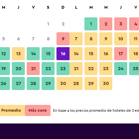
car
M
J
V
S
D
L
M
M
J
V
1
2
1
2
3
4
5
6
7
8
9
7
8
9
10
11
12
13
14
15
16
14
15
16
17
18
Ver precios
go
19
20
21
22
23
21
22
23
24
25
26
27
28
29
30
28
29
30
Ver precios
go
Ver precios
go
Promedio
Más caro
En base a los precios promedio de hoteles de 3 est