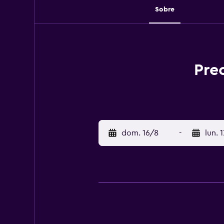
Sobre
Pre
dom. 16/8
-
lun. 