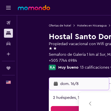
Vuelos
Ofertas de hotel
Hoteles en Nicaragua
Alojamientos
Hostal Santo D
Autos
Propiedad vacacional con Wifi gra
2 estrellas
Planifica con IA
Semaforo de Galeria 1 km al Sur, 
+505 7744 6984
Muy bueno
13 calificaciones 
8,4
Trips
Español
dom. 16/8
-
2 huéspedes, 1 habitación