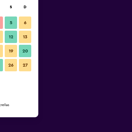
S
D
5
6
12
13
19
20
26
27
rellas