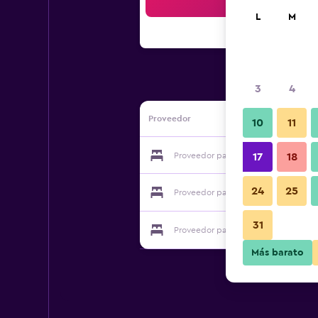
Bus
L
M
3
4
Proveedor
10
11
Proveedor para Hostal Santo Domin
17
18
24
25
Proveedor para Hostal Santo Domin
31
Proveedor para Hostal Santo Domin
Más barato