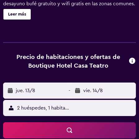
desayuno bufé gratuito y wifi gratis en las zonas comunes.
Otras instalaciones incluyen personal multilingüe.
Leer más
Boutique Hotel Casa Teatro ofrece 14 alojamientos con
artículos de higiene personal gratuitos y cortinas opacas.
Estos alojamientos con mobiliario y decoración diferentes
disponen de escritorio. Las camas tienen colchones
viscoelásticos. Se ofrece una televisión de pantalla plana
con canales por satélite. Los baños están equipados con
Precio de habitaciones y ofertas de
ducha. Los huéspedes pueden navegar por la web gracias
Boutique Hotel Casa Teatro
a nuestro acceso a Internet wifi gratis. Se ofrece servicio
de limpieza todos los días y es posible solicitar juegos de
cama hipoalergénicos.
jue. 13/8
-
vie. 14/8
2 huéspedes, 1 habitación