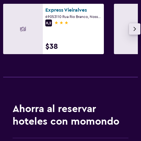
Express Vieiralves
69053110 Rua Rio Branco, Nossa Senhora Das Gracas Manaus, Brazil, Manaos
3 estrellas
8,2
$38
Ahorra al reservar
hoteles con momondo