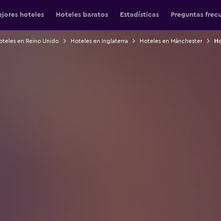
jores hoteles
Hoteles baratos
Estadísticas
Preguntas frec
oteles en Reino Unido
Hoteles en Inglaterra
Hoteles en Mánchester
Ho