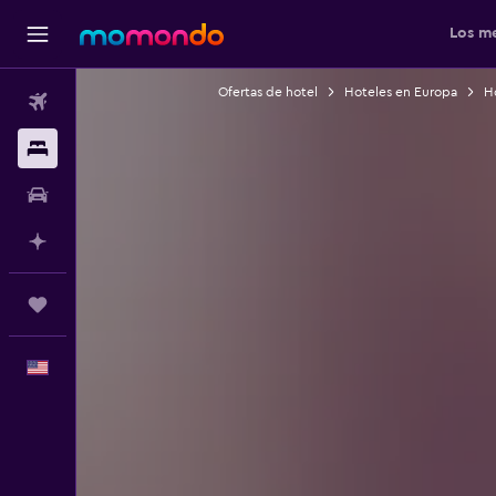
Los me
Ofertas de hotel
Hoteles en Europa
H
Vuelos
Alojamientos
Autos
Planifica con IA
Trips
Español