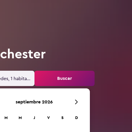
nchester
Buscar
des, 1 habitación
septiembre 2026
M
M
J
V
S
D