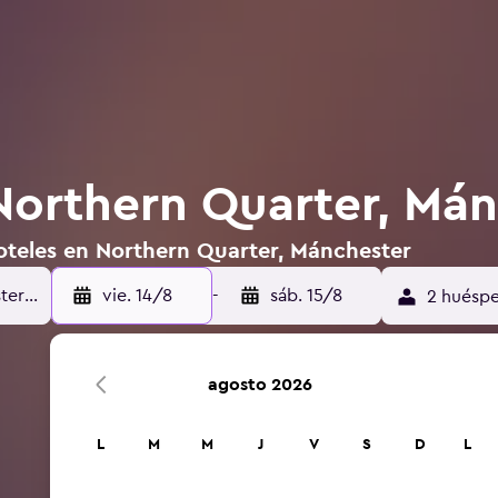
Northern Quarter, Má
oteles en Northern Quarter, Mánchester
vie. 14/8
-
sáb. 15/8
2 huéspe
agosto 2026
L
M
M
J
V
S
D
L