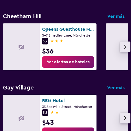
Cheetham Hill
Ver más
Queens Guesthouse Manchester
5-7 Smedley Lane, Mánchester
3 estrellas
5,7
$36
Ver ofertas de hoteles
Gay Village
Ver más
REM Hotel
33 Sackville Street, Mánchester
2 estrellas
5,3
$43