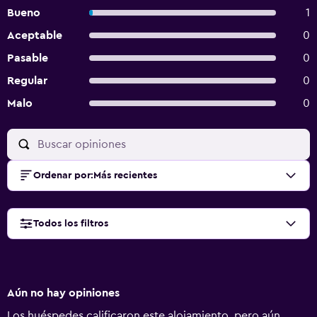
Bueno
1
Aceptable
0
Pasable
0
Regular
0
Malo
0
Ordenar por
:
Más recientes
Todos los filtros
Aún no hay opiniones
Los huéspedes calificaron este alojamiento, pero aún