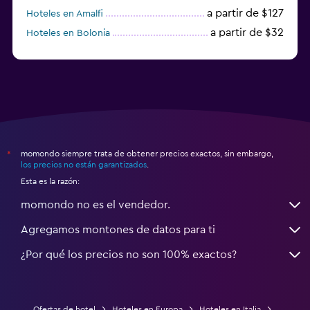
a partir de $127
Hoteles en Amalfi
a partir de $32
Hoteles en Bolonia
a partir de $83
Hoteles en Turín
momondo siempre trata de obtener precios exactos, sin embargo,
*
los precios no están garantizados
.
Esta es la razón:
momondo no es el vendedor.
Agregamos montones de datos para ti
¿Por qué los precios no son 100% exactos?
Ofertas de hotel
Hoteles en Europa
Hoteles en Italia