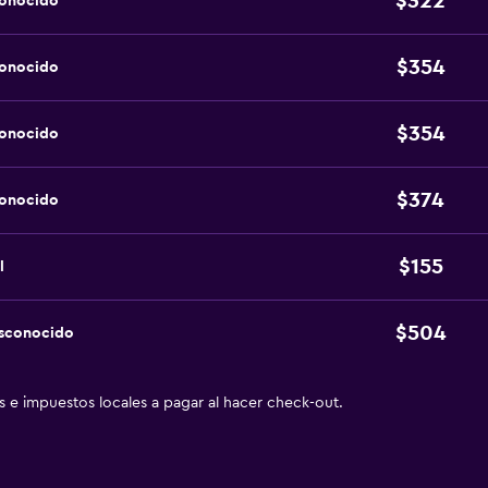
$322
conocido
$354
conocido
$354
conocido
$374
conocido
$155
l
$504
esconocido
as e impuestos locales a pagar al hacer check-out.