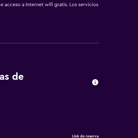
 acceso a Internet wifi gratis. Los servicios
 los días y es posible solicitar tabla de
aire libre.
tas de
Link de reserva