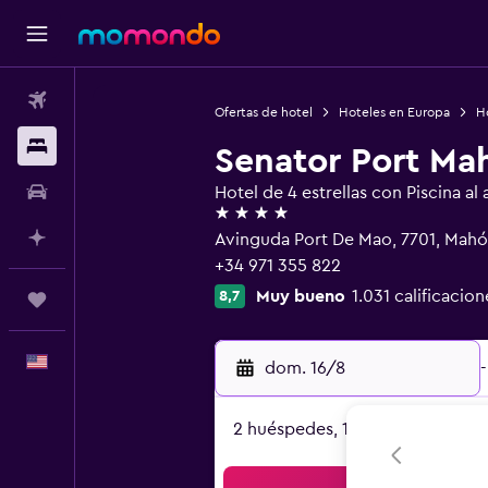
Vuelos
Ofertas de hotel
Hoteles en Europa
H
Alojamientos
Senator Port Ma
Autos
Hotel de 4 estrellas con Piscina al a
4 estrellas
Planifica con IA
Avinguda Port De Mao, 7701, Mah
+34 971 355 822
Muy bueno
1.031 calificacion
8,7
Trips
Español
dom. 16/8
-
2 huéspedes, 1 habitación