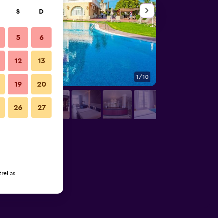
S
D
5
6
12
13
1/10
Balcón
19
20
26
27
rellas