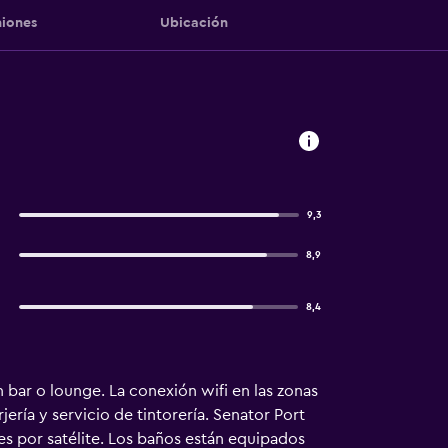
iones
Ubicación
9,3
8,9
8,4
 bar o lounge. La conexión wifi en las zonas
ería y servicio de tintorería. Senator Port
es por satélite. Los baños están equipados