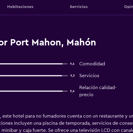
Habitaciones
Servicios
Opin
or Port Mahon, Mahón
Comodidad
9,4
Servicios
9,3
Relación calidad-
9,4
precio
e, este hotel para no fumadores cuenta con un restaurante y un
ciones incluyen una piscina de temporada, servicios de conserj
inibar y caja fuerte. Se ofrece una televisión LCD con canal