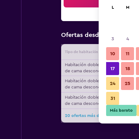
Bus
L
M
$123
Ofertas desde
/
Oferta m
3
4
Tipo de habitación
Proveedo
10
11
Habitación doble, tipo
17
18
de cama desconocido
Habitación doble, tipo
24
25
de cama desconocido
Habitación doble, tipo
31
de cama desconocido
Más barato
20 ofertas más de Senator Port Ma