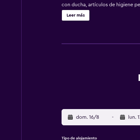
con ducha, artículos de higiene pe
para las personas de negocios inclu
Leer más
planchar con plancha. Los servicios
dom. 16/8
-
lun. 
Tipo de alojamiento