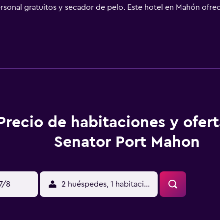
rsonal gratuitos y secador de pelo. Este hotel en Mahón ofrece
yen escritorio y teléfono. Se ofrece servicio de limpieza todos
 de ocio y esparcimiento en este hotel incluyen una piscina al 
Precio de habitaciones y ofer
Senator Port Mahon
17/8
2 huéspedes, 1 habitación