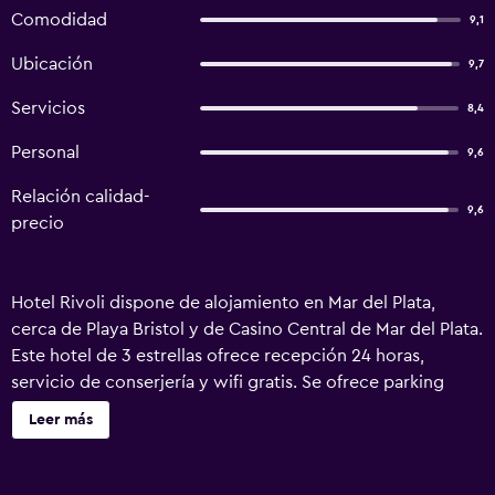
Comodidad
9,1
Ubicación
9,7
Servicios
8,4
Personal
9,6
Relación calidad-
9,6
precio
Hotel Rivoli dispone de alojamiento en Mar del Plata,
cerca de Playa Bristol y de Casino Central de Mar del Plata.
Este hotel de 3 estrellas ofrece recepción 24 horas,
servicio de conserjería y wifi gratis. Se ofrece parking
privado por un suplemento. En el hotel se sirve un
Leer más
desayuno buffet. Cerca del alojamiento hay puntos de
interés como Torreón del Monje, Monumento Alfonsina
Storni y Catedral de Mar del Plata. El aeropuerto