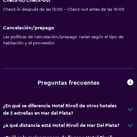
Check-in/Check-out
Check-in/check-out privado
Check-in después de las 13:00 - Check-out antes de las 10:00
Recepción 24 horas
Cancelación/prepago
Baño
Las políticas de cancelación/prepago varían según el tipo de
Tina de baño
habitación y el proveedor.
Bidé
Secador de pelo
Papel higiénico
Ducha
Preguntas frecuentes
Baño privado
Salud y seguridad
¿En qué se diferencia Hotel Rivoli de otros hoteles
de 3 estrellas en Mar del Plata?
Cámaras CCTV en el exterior
Limpieza diaria
¿A qué distancia está Hotel Rivoli de Mar Del Plata?
Seguridad las 24 horas