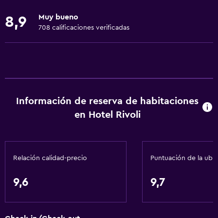
Ropa de cama
Muy bueno
8,9
Toallas
708 calificaciones verificadas
Ventilador
Extinguidor
Artículos de aseo gratis
Alarma de humo
Información de reserva de habitaciones
Calefacción
en Hotel Rivoli
Servicios y facilidades
Check-out exprés
Relación calidad-precio
Puntuación de la ubi
Servicio de conserjería
Caja fuerte
9,6
9,7
Servicio de habitaciones
Mostrador de información turística