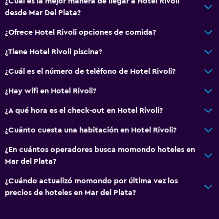
¿Cuál es la mejor manera de llegar a Hotel Rivoli
Caja fuerte
desde Mar Del Plata?
Cámaras CCTV en zonas comunes
¿Ofrece Hotel Rivoli opciones de comida?
¿Tiene Hotel Rivoli piscina?
Estacionamiento y transporte
Estacionamiento
¿Cuál es el número de teléfono de Hotel Rivoli?
Estacionamiento privado
¿Hay wifi en Hotel Rivoli?
¿A qué hora es el check-out en Hotel Rivoli?
Accesibilidad y adecuación
Para no fumadores
¿Cuánto cuesta una habitación en Hotel Rivoli?
Ascensor
¿En cuántos operadores busca momondo hoteles en
Mar del Plata?
General
¿Cuándo actualizó momondo por última vez los
Habitaciones familiares
precios de hoteles en Mar del Plata?
Espacio de almacenamiento