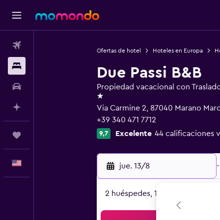
Vuelos
Ofertas de hotel
Hoteles en Europa
Ho
Alojamientos
Due Passi B&B
Autos
Propiedad vacacional con Traslad
1 estrella
Planifica con IA
Via Carmine 2, 87040 Marano Marc
+39 340 471 7712
Excelente
44 calificaciones 
9,7
Trips
Español
jue. 13/8
-
2 huéspedes, 1 habitación