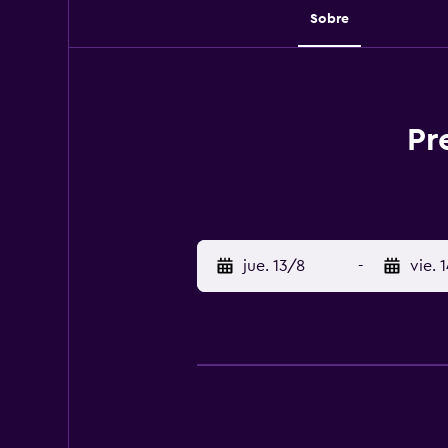
Sobre
Pr
jue. 13/8
-
vie. 