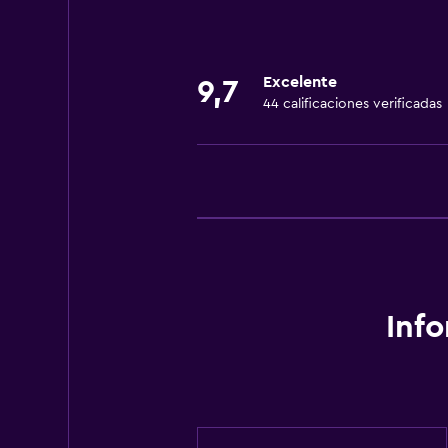
Áreas designadas para fumadores
Actividades
Excelente
9,7
Senderismo
44 calificaciones verificadas
Ideal para familias
Parque infantil
Inf