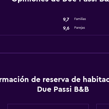
Secador de pelo
Servicios y facilidades
9,7
Familias
Instalaciones para reuni
9,6
Parejas
ormación de reserva de habita
Due Passi B&B