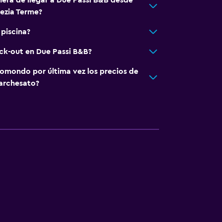
nera de llegar a Due Passi B&B desde
ezia Terme?
 piscina?
eck-out en Due Passi B&B?
omondo por última vez los precios de
archesato?