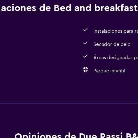
alaciones de Bed and breakfast
Instalaciones para 
Secador de pelo
Áreas designadas p
Parque infantil
Estacionamiento y tran
Traslado aeropuerto
Baño
Opiniones de Due Passi B