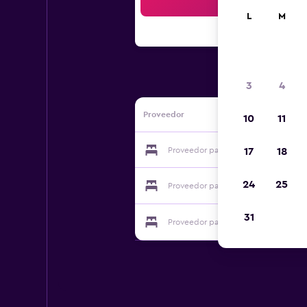
Bus
L
M
3
4
Proveedor
10
11
Proveedor para Due Passi B&B
17
18
24
25
Proveedor para Due Passi B&B
31
Proveedor para Due Passi B&B