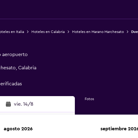
teles en Italia
Hoteles en Calabria
Hoteles en Marano Marchesato
Due
o aeropuerto
hesato, Calabria
verificadas
Fotos
vie. 14/8
agosto 2026
septiembre 202