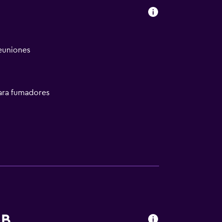
reuniones
ara fumadores
sporte
&B