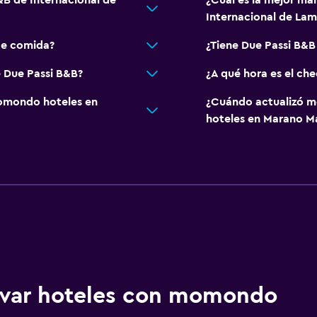
&B de Internacional de
¿Cuál es la mejor ma
Internacional de Lam
de comida?
¿Tiene Due Passi B&B
e Due Passi B&B?
¿A qué hora es el ch
omondo hoteles en
¿Cuándo actualizó m
hoteles en Marano M
ervar hoteles con momondo