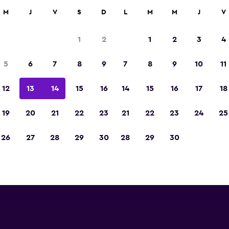
car
M
J
V
S
D
L
M
M
J
V
1
2
1
2
3
4
5
6
7
8
9
7
8
9
10
11
12
13
14
15
16
14
15
16
17
18
Ver precios
19
20
21
22
23
21
22
23
24
25
26
27
28
29
30
28
29
30
Ver precios
Ver precios