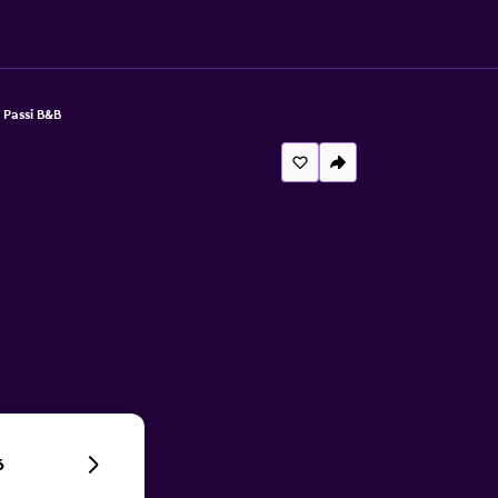
 Passi B&B
6