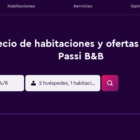
Habitaciones
Servicios
Opin
ecio de habitaciones y oferta
Passi B&B
14/8
2 huéspedes, 1 habitación