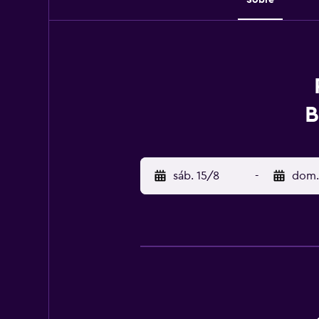
B
sáb. 15/8
-
dom.