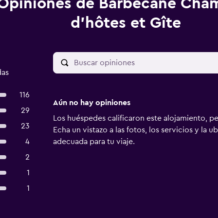
Opiniones de Barbecane Cha
d'hôtes et Gîte
das
116
Aún no hay opiniones
29
Los huéspedes calificaron este alojamiento, p
23
Echa un vistazo a las fotos, los servicios y la u
4
adecuada para tu viaje.
2
1
1