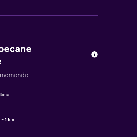
rbecane
e
or momondo
ítimo
s
1 km