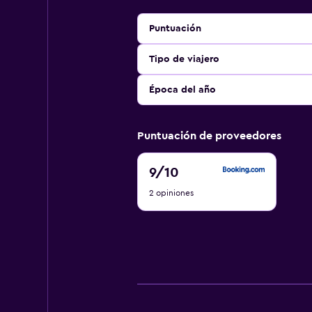
Puntuación
Tipo de viajero
Época del año
Puntuación de proveedores
9
9
/10
de
2 opiniones
10