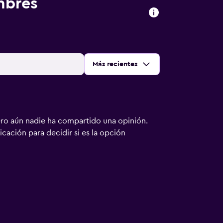
mbres
Ordenar por
:
Más recientes
ero aún nadie ha compartido una opinión.
bicación para decidir si es la opción