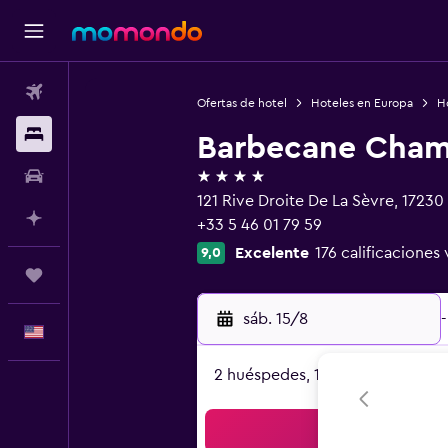
Vuelos
Ofertas de hotel
Hoteles en Europa
Ho
Alojamientos
Barbecane Chamb
4 estrellas
Autos
121 Rive Droite De La Sèvre, 1723
Planifica con IA
+33 5 46 01 79 59
Excelente
176 calificaciones 
9,0
Trips
sáb. 15/8
-
Español
2 huéspedes, 1 habitación
Bus