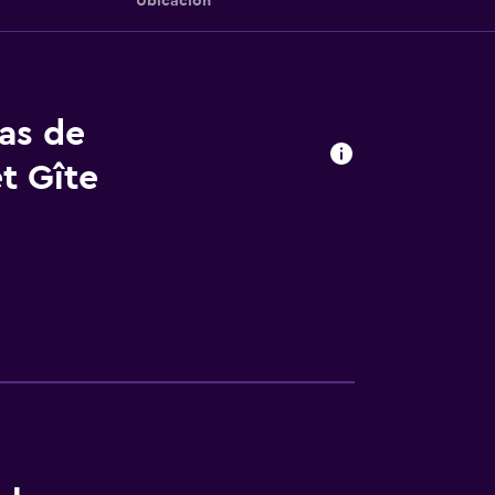
Ubicación
tas de
t Gîte