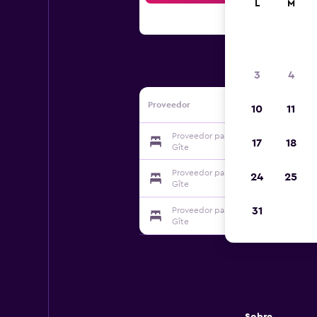
L
M
3
4
Proveedor
10
11
Proveedor para Barbecane Chambres 
17
18
Gîte
Proveedor para Barbecane Chambres 
24
25
Gîte
31
Proveedor para Barbecane Chambres 
Gîte
Sobre