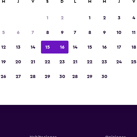
M
J
V
S
D
L
M
M
J
V
1
2
1
2
3
4
5
6
7
8
9
7
8
9
10
11
12
13
14
15
16
14
15
16
17
18
d'hôtes et
Ver precios
19
20
21
22
23
21
22
23
24
25
d'hôtes et
26
27
28
29
30
28
29
30
Ver precios
d'hôtes et
Ver precios