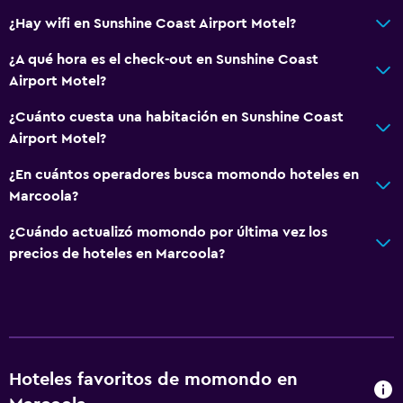
Parrilla
¿Hay wifi en Sunshine Coast Airport Motel?
Jardín
¿A qué hora es el check-out en Sunshine Coast
Airport Motel?
Lavandería
Lavandería
¿Cuánto cuesta una habitación en Sunshine Coast
Airport Motel?
Plancha y tabla de planchar
¿En cuántos operadores busca momondo hoteles en
Zona de trabajo
Marcoola?
Fax/fotocopiadora
¿Cuándo actualizó momondo por última vez los
Escritorio
precios de hoteles en Marcoola?
Actividades
Acceso a la playa
Windsurf
Hoteles favoritos de momondo en