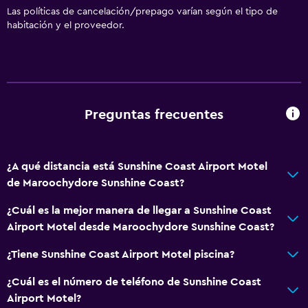
Las políticas de cancelación/prepago varían según el tipo de
Ducha
habitación y el proveedor.
Baño privado
Estacionamiento y transporte
Traslado aeropuerto
Preguntas frecuentes
Estacionamiento gratuito
Estacionamiento privado
¿A qué distancia está Sunshine Coast Airport Motel
de Maroochydore Sunshine Coast?
General
Alfombrado
¿Cuál es la mejor manera de llegar a Sunshine Coast
Airport Motel desde Maroochydore Sunshine Coast?
Zona de estar
Espacio de almacenamiento
¿Tiene Sunshine Coast Airport Motel piscina?
¿Cuál es el número de teléfono de Sunshine Coast
Aire libre
Airport Motel?