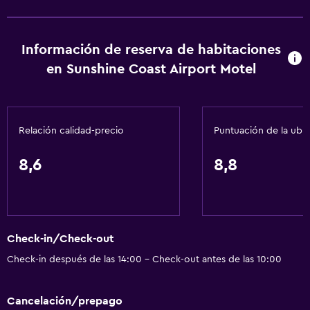
Cocineta
Servicios básicos
Información de reserva de habitaciones
en Sunshine Coast Airport Motel
Wifi gratis
Internet
Ventilador
Relación calidad-precio
Puntuación de la ubi
Aire acondicionado
Artículos de aseo gratis
8,6
8,8
Alarma de humo
Calefacción
Check-in/Check-out
Baño
Check-in después de las 14:00 - Check-out antes de las 10:00
Secador de pelo
Aseo
Cancelación/prepago
Papel higiénico