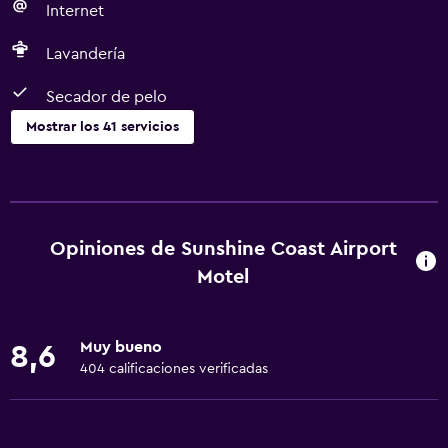
Internet
Lavandería
Secador de pelo
Mostrar los 41 servicios
Cocina
Tetera eléctrica
Utensilios de cocina
Opiniones de Sunshine Coast Airport
Cocina
Motel
Tetera
Tostadora
Muy bueno
8,6
Nevera
404 calificaciones verificadas
Cafetera
Microondas