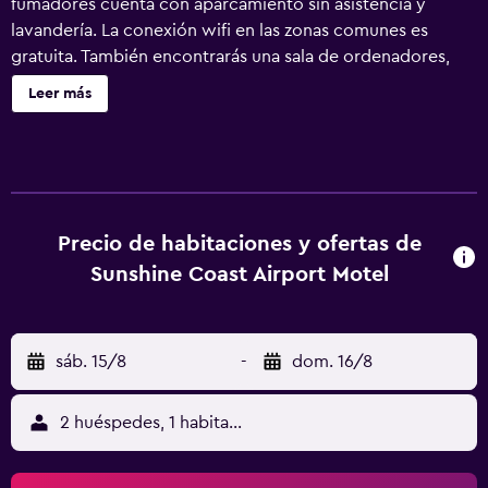
fumadores cuenta con aparcamiento sin asistencia y
lavandería. La conexión wifi en las zonas comunes es
gratuita. También encontrarás una sala de ordenadores,
asistencia turística y para la compra de entradas y un
Leer más
jardín. Se incluye un servicio de limpieza limitado.
Sunshine Coast Airport Motel ofrece 10 alojamientos con
cafetera y tetera y secador de pelo. Las camas tienen
colchones con una capa de acolchado adicional y están
vestidas con ropa de cama de alta calidad. Se ofrece
frigorífico y microondas. Los baños están equipados con
Precio de habitaciones y ofertas de
ducha y artículos de higiene personal gratuitos. Los
Sunshine Coast Airport Motel
huéspedes pueden navegar por la web gracias a nuestro
acceso a Internet wifi gratis. Se ofrece una televisión LCD
con canales digitales. Las habitaciones también incluyen
sáb. 15/8
-
dom. 16/8
tabla de planchar con plancha y ventilador de techo. Se
ofrece servicio de limpieza de forma limitada. Los
servicios de ocio y esparcimiento en este motel incluyen
2 huéspedes, 1 habitación
una piscina al aire libre. Se pueden practicar las
actividades de ocio y esparcimiento que se indican más