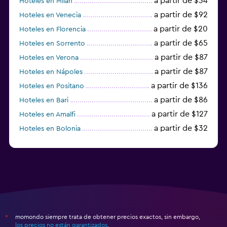
a partir de $34
Hoteles en Milán
a partir de $92
Hoteles en Venecia
a partir de $20
Hoteles en Florencia
a partir de $65
Hoteles en Sorrento
a partir de $87
Hoteles en Verona
a partir de $87
Hoteles en Nápoles
a partir de $136
Hoteles en Positano
a partir de $86
Hoteles en Bari
a partir de $127
Hoteles en Amalfi
a partir de $32
Hoteles en Bolonia
a partir de $83
Hoteles en Turín
momondo siempre trata de obtener precios exactos, sin embargo,
*
los precios no están garantizados
.