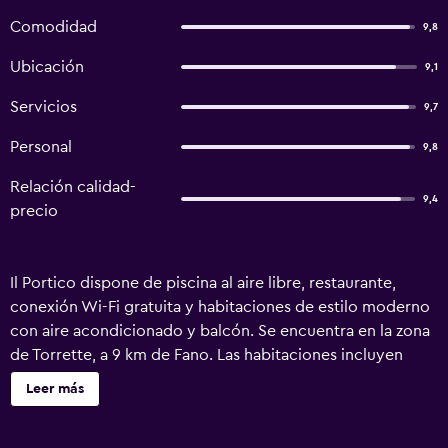
Comodidad
9,8
Ubicación
9,1
Servicios
9,7
Personal
9,8
Relación calidad-
9,4
precio
Il Portico dispone de piscina al aire libre, restaurante,
conexión Wi-Fi gratuita y habitaciones de estilo moderno
con aire acondicionado y balcón. Se encuentra en la zona
de Torrette, a 9 km de Fano. Las habitaciones incluyen
suelo de parquet, TV de pantalla plana, entrada privada y
Leer más
baño con artículos de aseo gratuitos y secador de pelo. Il
Portico está a 1 km de la playa más cercana y a 15 minutos