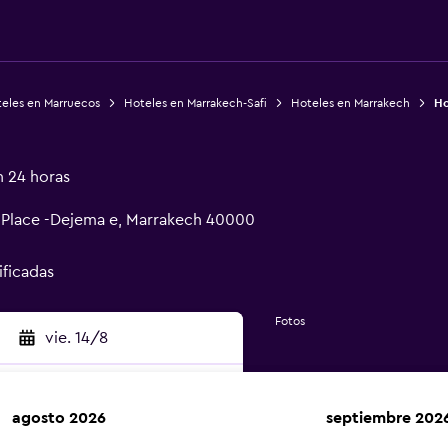
eles en Marruecos
Hoteles en Marrakech-Safi
Hoteles en Marrakech
Ho
n 24 horas
a Place -Dejema e, Marrakech 40000
ificadas
Fotos
vie. 14/8
agosto 2026
septiembre 202