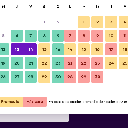
car
M
J
V
S
D
L
M
M
J
V
1
2
1
2
3
4
s barata de precio por noche
5
6
7
8
9
7
8
9
10
11
r
Total noche
12
13
14
15
16
14
15
16
17
18
19
20
21
22
23
21
22
23
24
25
$38
Ver oferta
26
27
28
29
30
28
29
30
$42
Ver oferta
$62
Ver oferta
Promedio
Más caro
En base a los precios promedio de hoteles de 3 est