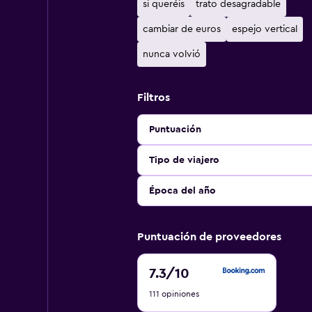
si queréis
trato desagradable
cambiar de euros
espejo vertical
nunca volvió
Filtros
Puntuación
Tipo de viajero
Época del año
Puntuación de proveedores
7.3
7.3
/10
de
111 opiniones
10