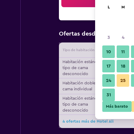
Bus
L
M
$38
Ofertas desde
/
Oferta má
3
4
Tipo de habitación
Proveedo
10
11
Habitación estándar,
17
18
tipo de cama
desconocido
24
25
Habitación doble, 1
cama individual
31
Habitación estándar,
tipo de cama
Más barato
desconocido
4 ofertas más de Hotel Ali