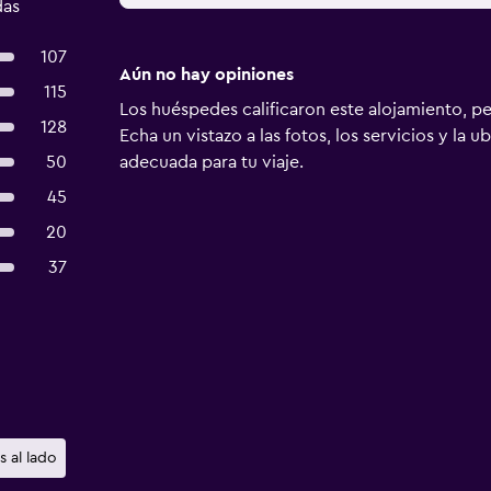
das
107
Aún no hay opiniones
115
Los huéspedes calificaron este alojamiento, p
128
Echa un vistazo a las fotos, los servicios y la u
50
adecuada para tu viaje.
45
20
37
s al lado