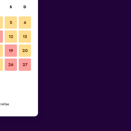
S
D
5
6
12
13
19
20
26
27
rellas