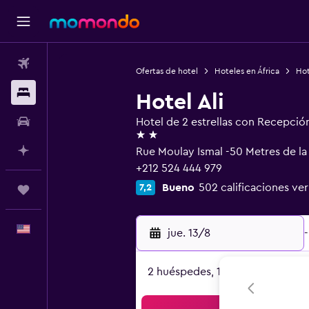
Vuelos
Ofertas de hotel
Hoteles en África
Hot
Alojamientos
Hotel Ali
Autos
Hotel de 2 estrellas con Recepció
2 estrellas
Planifica con IA
Rue Moulay Ismal -50 Metres de l
+212 524 444 979
Bueno
502 calificaciones ver
7,2
Trips
Español
jue. 13/8
-
2 huéspedes, 1 habitación