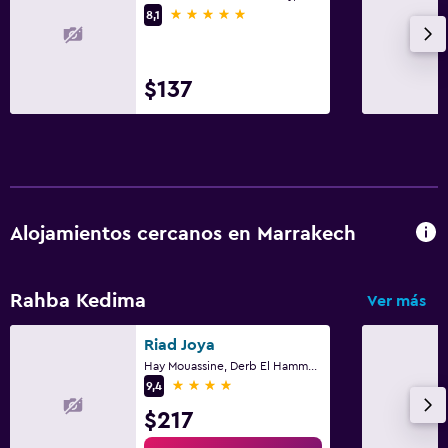
5 estrellas
8,1
$137
Alojamientos cercanos en Marrakech
Rahba Kedima
Ver más
Riad Joya
Hay Mouassine, Derb El Hammam 26/27, Marrakech
4 estrellas
9,4
$217