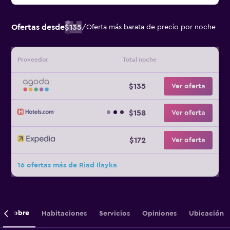
Ofertas desde
$135
/
Oferta más barata de precio por noche
Proveedor
Total noche
$135
Ver oferta
$158
Ver oferta
$172
Ver oferta
16 ofertas más de Riad Ilayka
Sobre
Habitaciones
Servicios
Opiniones
Ubicación