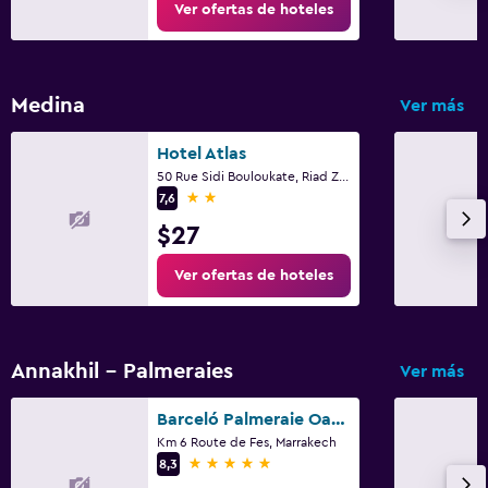
Ver ofertas de hoteles
Medina
Ver más
Hotel Atlas
50 Rue Sidi Bouloukate, Riad Zitoun Lakdim, Marrakech
2 estrellas
7,6
$27
Ver ofertas de hoteles
Annakhil - Palmeraies
Ver más
Barceló Palmeraie Oasis Resort
Km 6 Route de Fes, Marrakech
5 estrellas
8,3