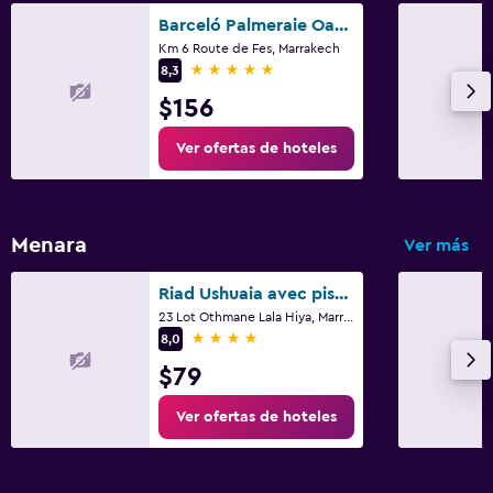
Barceló Palmeraie Oasis Resort
Km 6 Route de Fes, Marrakech
5 estrellas
8,3
$156
Ver ofertas de hoteles
Menara
Ver más
Riad Ushuaia avec piscine - Centre Marrakech
23 Lot Othmane Lala Hiya, Marrakech
4 estrellas
8,0
$79
Ver ofertas de hoteles