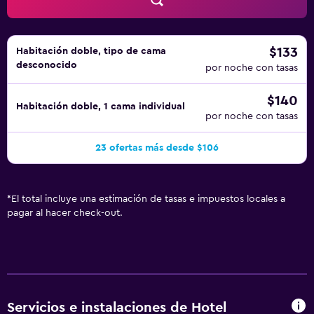
distancia Palacio de Conferencias y a cinco minutos en
coche Medina of Marrakech y Koutoubia Mosque. Ofrece
una buena comunicación con el transporte público, con
$133
Habitación doble, tipo de cama
Marrakech Railway Station a unos 20 minutos a pie.
desconocido
por noche con tasas
$140
Habitación doble, 1 cama individual
por noche con tasas
23 ofertas más desde $106
*
El total incluye una estimación de tasas e impuestos locales a
pagar al hacer check-out.
Servicios e instalaciones de Hotel