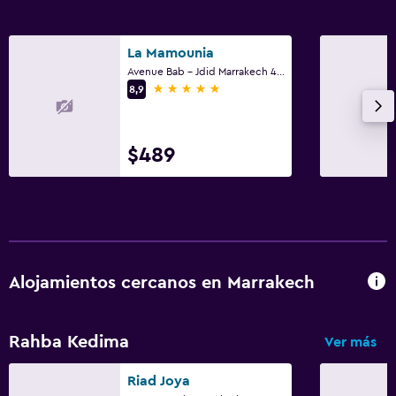
La Mamounia
Avenue Bab - Jdid Marrakech 40 040 MA, Marrakech
5 estrellas
8,9
$489
Alojamientos cercanos en Marrakech
Rahba Kedima
Ver más
Riad Joya