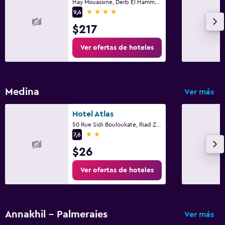
Hay Mouassine, Derb El Hammam 26/27, Marrakech
4 estrellas
9,4
$217
Ver ofertas de hoteles
Medina
Ver más
Hotel Atlas
50 Rue Sidi Bouloukate, Riad Zitoun Lakdim, Marrakech
2 estrellas
7,6
$26
Ver ofertas de hoteles
Annakhil - Palmeraies
Ver más