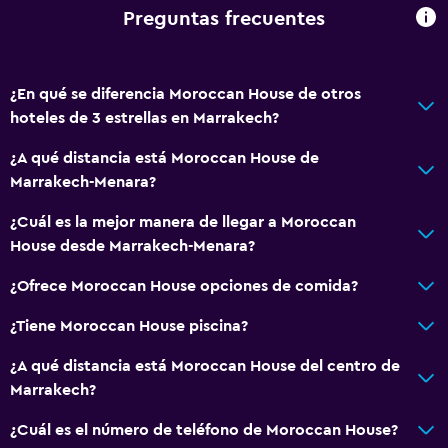
Preguntas frecuentes
Restaurante
Bar/lounge
Desayuno en la habitación
¿En qué se diferencia Moroccan House de otros
hoteles de 3 estrellas en Marrakech?
La comida se puede entregar en el alojamiento
Comedor
¿A qué distancia está Moroccan House de
Marrakech-Menara?
Servicios básicos
¿Cuál es la mejor manera de llegar a Moroccan
Wifi gratis
House desde Marrakech-Menara?
Wifi disponible en todas las instalaciones
¿Ofrece Moroccan House opciones de comida?
Internet
¿Tiene Moroccan House piscina?
Artículos de aseo gratis
¿A qué distancia está Moroccan House del centro de
Calefacción
Marrakech?
Aire acondicionado
¿Cuál es el número de teléfono de Moroccan House?