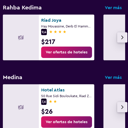
Ideal para familias
Rahba Kedima
Ver más
Piscina (para niños)
Riad Joya
Hay Mouassine, Derb El Hammam 26/27, Marrakech
4 estrellas
9,4
$217
Ver ofertas de hoteles
Medina
Ver más
Hotel Atlas
50 Rue Sidi Bouloukate, Riad Zitoun Lakdim, Marrakech
2 estrellas
7,6
$26
Ver ofertas de hoteles