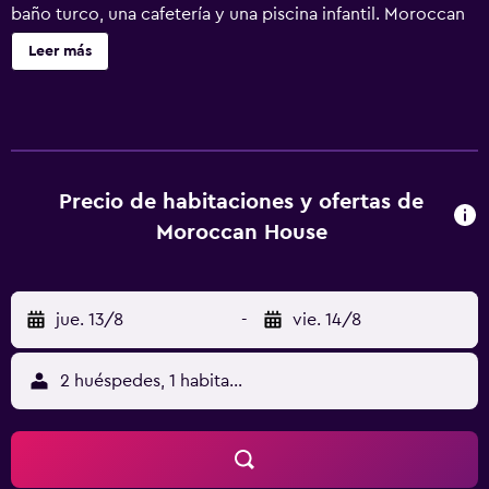
baño turco, una cafetería y una piscina infantil. Moroccan
House Hotel Marrakech ofrece 52 alojamientos con aire
Leer más
acondicionado, minibar y caja fuerte. Se ofrece una
televisión de pantalla plana de 21 pulgadas con canales
por satélite. Los baños están equipados con ducha y
bañera combinadas, artículos de higiene personal
gratuitos y secador de pelo. Los huéspedes pueden
navegar por la web gracias a nuestro acceso a Internet
Precio de habitaciones y ofertas de
wifi gratis. Se ofrece servicio de limpieza todos los días.
Moroccan House
En el alojamiento hay piscina al aire libre y piscina infantil.
Otros servicios de ocio y esparcimiento incluyen baño
turco. Se pueden practicar las actividades de ocio y
jue. 13/8
-
vie. 14/8
esparcimiento que se indican más abajo en las
instalaciones o cerca del alojamiento (es posible que se
aplique un recargo).
2 huéspedes, 1 habitación