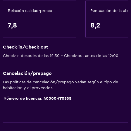
Baño turco
Relación calidad-precio
Puntuación de la ubi
Servicio de habitaciones
Check-out exprés
7,8
8,2
Recepción 24 horas
Baño
Check-in/Check-out
Ducha
Check-in después de las 12:30 - Check-out antes de las 12:00
Tina de baño
Cancelación/prepago
Bidé
Las políticas de cancelación/prepago varían según el tipo de
Secador de pelo
habitación y el proveedor.
Aseo
Número de licencia: 40000HT0538
Baño privado
Comedor
Minibar