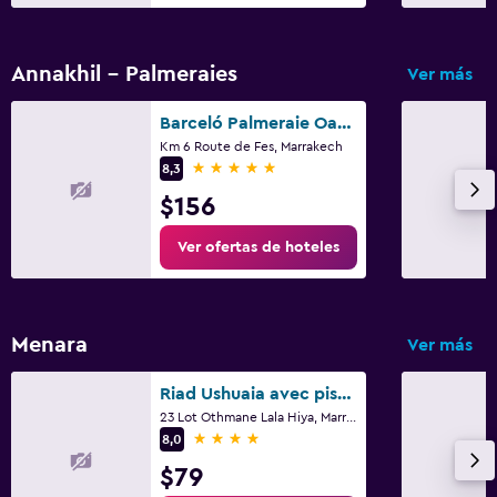
Annakhil - Palmeraies
Ver más
Barceló Palmeraie Oasis Resort
Km 6 Route de Fes, Marrakech
5 estrellas
8,3
$156
Ver ofertas de hoteles
Menara
Ver más
Riad Ushuaia avec piscine - Centre Marrakech
23 Lot Othmane Lala Hiya, Marrakech
4 estrellas
8,0
$79