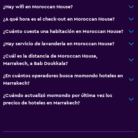
Piscina y spa
¿Hay wifi en Moroccan House?
Masajes
¿A qué hora es el check-out en Moroccan House?
Spa
¿Cuánto cuesta una habitación en Moroccan House?
Piscina al aire libre
Sauna
¿Hay servicio de lavandería en Moroccan House?
Vapor
¿Cuál es la distancia de Moroccan House,
Marrakech, a Bab Doukkala?
Sistema de entretenimiento
¿En cuántos operadores busca momondo hoteles en
TV de pantalla plana
Marrakech?
TV por cable o vía satélite
¿Cuándo actualizó momondo por última vez los
TV
precios de hoteles en Marrakech?
Accesibilidad y adecuación
Accesibilidad
Ascensor