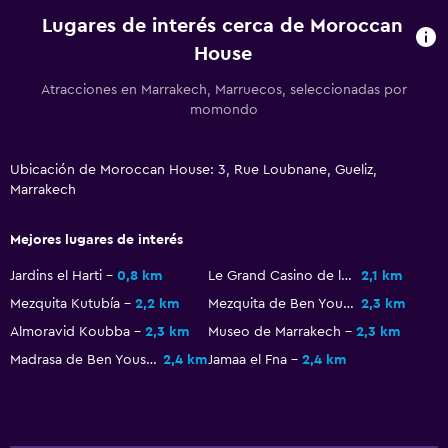
Lugares de interés cerca de Moroccan
Áreas designadas para fumadores
House
Lavandería
Atracciones en Marrakech, Marruecos, seleccionadas por
momondo
Lavandería
Servicio de planchado
Ubicación de Moroccan House: 3, Rue Loubnane, Gueliz,
Servicios de lavandería/tintorería
Marrakech
Actividades
Mejores lugares de interés
Sala de juegos
Jardins el Harti
0,8 km
Le Grand Casino de la Mamounia
2,1 km
Clases de cocina
Mezquita Kutubía
2,2 km
Mezquita de Ben Youssef
2,3 km
Compras
Almoravid Koubba
2,3 km
Museo de Marrakech
2,3 km
Madrasa de Ben Youssef
2,4 km
Jamaa el Fna
2,4 km
Salud y seguridad
Limpieza diaria