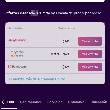
Ofertas desde
$40
/
Oferta más barata de precio por noche
Proveedor
Total noche
$40
Ver oferta
$41
Ver oferta
$42
Ver oferta
21 ofertas más de Moroccan House
Sobre
Habitaciones
Servicios
Opiniones
Ubicación