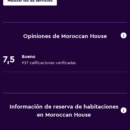
Mostrar los 58 servicios
General
Habitaciones familiares
Zona de estar
Opiniones de Moroccan House
Posibilidad de habitaciones conectadas
Sofá
Bueno
7,5
Teléfono
937 calificaciones verificadas
Vista a la piscina
Espacio de almacenamiento
Servicios y facilidades
Servicio de despertador
Información de reserva de habitaciones
Caja fuerte
en Moroccan House
Cambio de divisas