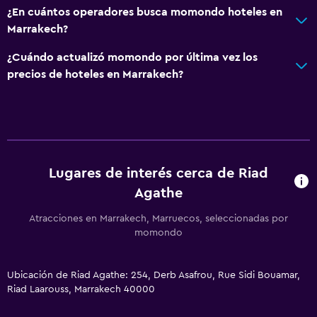
¿En cuántos operadores busca momondo hoteles en
Habitaciones familiares
Marrakech?
Vista al patio interior
¿Cuándo actualizó momondo por última vez los
Vista a la montaña
precios de hoteles en Marrakech?
Vista a la piscina
Espacio de almacenamiento
Zona de estar
Solárium
Lugares de interés cerca de Riad
Habitaciones insonorizadas
Agathe
Insonorización
Atracciones en Marrakech, Marruecos, seleccionadas por
momondo
Piscina y spa
Spa
Ubicación de Riad Agathe: 254, Derb Asafrou, Rue Sidi Bouamar,
Piscina al aire libre
Riad Laarouss, Marrakech 40000
Toallas para piscina