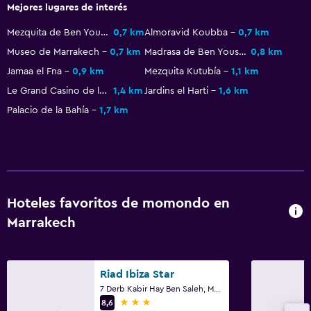
Piscina con vista
Mejores lugares de interés
Piscina en la terraza
Mezquita de Ben Youssef
0,7 km
Almoravid Koubba
0,7 km
Masajes
Museo de Marrakech
0,7 km
Madrasa de Ben Youssef
0,8 km
Jamaa el Fna
0,9 km
Mezquita Kutubía
1,1 km
Baño
Le Grand Casino de la Mamounia
1,4 km
Jardins el Harti
1,6 km
Palacio de la Bahía
1,7 km
Secador de pelo
Baño privado
Ducha
Baño pequeño adicional
Hoteles favoritos de momondo en
Aseo
Marrakech
Papel higiénico
Salud y seguridad
Riad Ibiza Star
Limpieza diaria
7 Derb Kabir Hay Ben Saleh, Médina, Marrakech
3 estrellas
8,6
Cámaras CCTV en zonas comunes