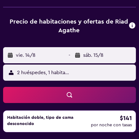
Agathe & Spa está a 10 minutos en coche de los jardines
de Majorelle. Se pueden concertar visitas guiadas y
excursiones. En las inmediaciones hay aparcamiento
Precio de habitaciones y ofertas de Riad
público de pago. Bajo petición el Riad Agathe & Spa
Agathe
ofrece un servicio de enlace con el aeropuerto de Menara,
situado a 9 km.
vie. 14/8
-
sáb. 15/8
2 huéspedes, 1 habitación
$141
Habitación doble, tipo de cama
desconocido
por noche con tasas