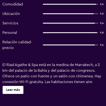
Comodidad
9,6
Ubicación
9,2
Servicios
9,4
Personal
9,8
Relación calidad-
9,4
precio
El Riad Agathe & Spa está en la medina de Marrakech, a 2
km del palacio de la Bahía y del palacio de congresos.
Ofrece un patio con fuente y un salón con chimenea. Hay
conexión Wi-Fi gratuita. Las habitaciones tienen aire
acondicionado, calefacción, zona de estar y baño privado
Leer más
con ducha y bañera. Cada mañana se sirve un desayuno
continental en el Riad Agathe & Spa. Además, se preparan
platos locales e internacionales bajo petición. El Riad