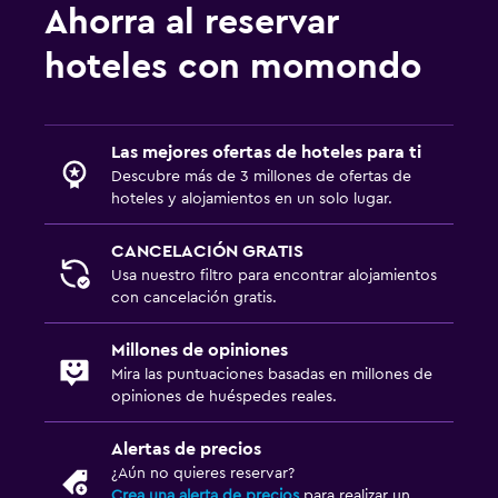
Squash
Ahorra al reservar
hoteles con momondo
Aire libre
Terraza/patio
Sillas de playa
Las mejores ofertas de hoteles para ti
Descubre más de 3 millones de ofertas de
Zona de trabajo
hoteles y alojamientos en un solo lugar.
Fax/fotocopiadora
CANCELACIÓN GRATIS
Escritorio
Usa nuestro filtro para encontrar alojamientos
con cancelación gratis.
Sistema de entretenimiento
Millones de opiniones
Sala de estar/TV compartida
Mira las puntuaciones basadas en millones de
opiniones de huéspedes reales.
Alertas de precios
¿Aún no quieres reservar?
Crea una alerta de precios
para realizar un