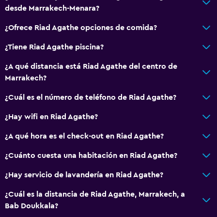
desde Marrakech-Menara?
Bicicletas
¿Ofrece Riad Agathe opciones de comida?
Pesca
Juegos de mesa/rompecabezas
¿Tiene Riad Agathe piscina?
Golf
¿A qué distancia está Riad Agathe del centro de
Ciclismo
Marrakech?
Tiro con arco
¿Cuál es el número de teléfono de Riad Agathe?
Entretenimiento nocturno
¿Hay wifi en Riad Agathe?
Clases de cocina
¿A qué hora es el check-out en Riad Agathe?
Paseos a caballo
Bolera
¿Cuánto cuesta una habitación en Riad Agathe?
Parque acuático
¿Hay servicio de lavandería en Riad Agathe?
Senderismo
¿Cuál es la distancia de Riad Agathe, Marrakech, a
Bab Doukkala?
General