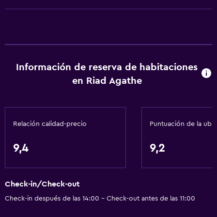
Alarma de humo
Calefacción
Aire acondicionado
Wifi gratis
Información de reserva de habitaciones
Ropa de cama
en Riad Agathe
Toallas
Champú
Adaptador
Relación calidad-precio
Puntuación de la ubi
Gel de ducha
Toallas/ropa de cama (cargo adicional)
9,4
9,2
Papeleras
Check-in/Check-out
Servicios y facilidades
Check-in después de las 14:00 - Check-out antes de las 11:00
Renta de autos