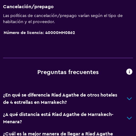
Servicio de despertador
Cancelación/prepago
Servicio de conserjería
Las políticas de cancelación/prepago varían según el tipo de
Instalaciones para reuniones
habitación y el proveedor.
Boletos de transporte público
Número de licencia: 40000MH0862
Servicio de habitaciones
Mostrador de información turística
Acceso con llave
Masaje de pies
Preguntas frecuentes
Check-out exprés
Check-in/check-out privado
¿En qué se diferencia Riad Agathe de otros hoteles
Recepción 24 horas
de 4 estrellas en Marrakech?
Caja fuerte
¿A qué distancia está Riad Agathe de Marrakech-
Botella de agua
Menara?
¿Cuál es la mejor manera de llegar a Riad Agathe
Actividades