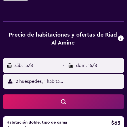
cuentan además con una zona de estar. Hay conexión Wi-
Fi gratuita en las zonas comunes. Todas las mañanas se
sirve un desayuno marroquí. Los huéspedes también
podrán disfrutar de cenas con platos típicos, disponibles
bajo petición. El establecimiento organiza actividades
Precio de habitaciones y ofertas de Riad
como visitas al valle de Ourika, excursiones por la zona y
Al Amine
clases de cocina. Además, se ofrece un servicio de enlace
con el aeropuerto bajo petición.
sáb. 15/8
-
dom. 16/8
2 huéspedes, 1 habitación
$63
Habitación doble, tipo de cama