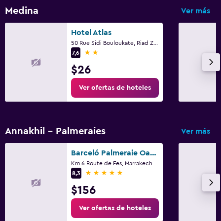
Medina
Ver más
Hotel Atlas
50 Rue Sidi Bouloukate, Riad Zitoun Lakdim, Marrakech
2 estrellas
7,6
$26
Ver ofertas de hoteles
Annakhil - Palmeraies
Ver más
Barceló Palmeraie Oasis Resort
Km 6 Route de Fes, Marrakech
5 estrellas
8,3
$156
Ver ofertas de hoteles