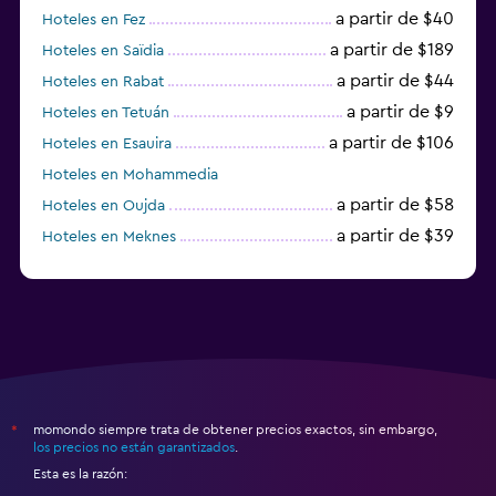
a partir de $40
Hoteles en Fez
a partir de $189
Hoteles en Saïdia
a partir de $44
Hoteles en Rabat
a partir de $9
Hoteles en Tetuán
a partir de $106
Hoteles en Esauira
Hoteles en Mohammedia
a partir de $58
Hoteles en Oujda
a partir de $39
Hoteles en Meknes
a partir de $47
Hoteles en Villa Alhucemas
momondo siempre trata de obtener precios exactos, sin embargo,
*
los precios no están garantizados
.
Esta es la razón: