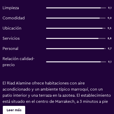
Limpieza
9,1
Comodidad
9,0
Ubicación
9,5
Servicios
8,8
Personal
9,7
Relación calidad-
9,1
precio
El Riad Alamine ofrece habitaciones con aire
acondicionado y un ambiente típico marroquí, con un
patio interior y una terraza en la azotea. El establecimiento
está situado en el centro de Marrakech, a 3 minutos a pie
de la plaza de Jemaa El Fna. Las habitaciones disponen de
Leer más
baño privado con ducha. Las habitaciones más amplias