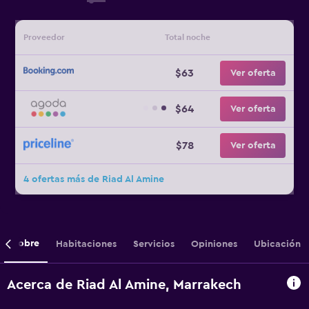
Proveedor
Total noche
$63
Ver oferta
$64
Ver oferta
$78
Ver oferta
4 ofertas más de Riad Al Amine
Sobre
Habitaciones
Servicios
Opiniones
Ubicación
Acerca de Riad Al Amine, Marrakech