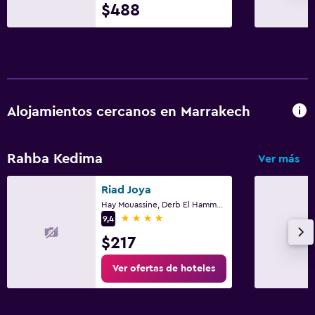
$488
Alojamientos cercanos en Marrakech
Rahba Kedima
Ver más
Riad Joya
Hay Mouassine, Derb El Hammam 26/27, Marrakech
4 estrellas
9,4
$217
Ver ofertas de hoteles