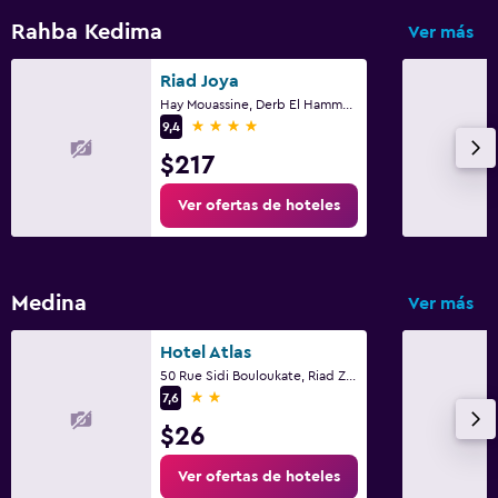
Rahba Kedima
Ver más
Riad Joya
Hay Mouassine, Derb El Hammam 26/27, Marrakech
4 estrellas
9,4
$217
Ver ofertas de hoteles
Medina
Ver más
Hotel Atlas
50 Rue Sidi Bouloukate, Riad Zitoun Lakdim, Marrakech
2 estrellas
7,6
$26
Ver ofertas de hoteles