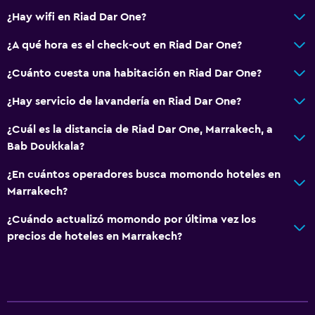
Sistema de entretenimiento
¿Hay wifi en Riad Dar One?
Sala de estar/TV compartida
¿A qué hora es el check-out en Riad Dar One?
¿Cuánto cuesta una habitación en Riad Dar One?
Salud y seguridad
Caja fuerte
¿Hay servicio de lavandería en Riad Dar One?
¿Cuál es la distancia de Riad Dar One, Marrakech, a
Bab Doukkala?
¿En cuántos operadores busca momondo hoteles en
Marrakech?
¿Cuándo actualizó momondo por última vez los
precios de hoteles en Marrakech?