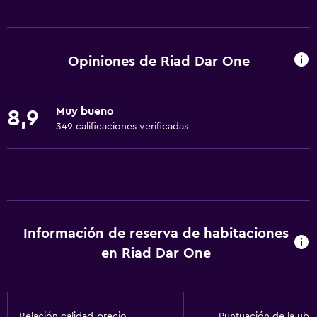
Baño
Secador de pelo
Papel higiénico
Opiniones de Riad Dar One
Ducha
Baño privado
Muy bueno
8,9
349 calificaciones verificadas
Servicios básicos
Wifi
Ropa de cama
Toallas
Aire acondicionado
Información de reserva de habitaciones
en Riad Dar One
Estacionamiento y transporte
Estacionamiento en la calle
Traslado al aeropuerto (con cargos)
Relación calidad-precio
Puntuación de la ubi