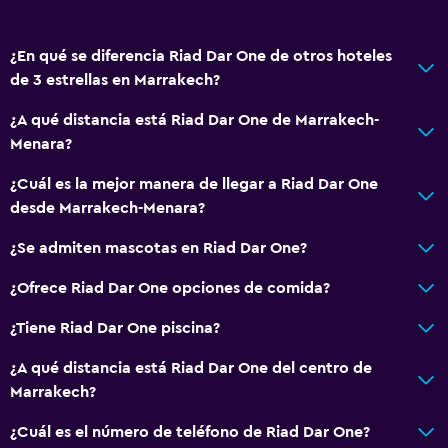
Restaurante
Bar/lounge
¿En qué se diferencia Riad Dar One de otros hoteles
de 3 estrellas en Marrakech?
General
¿A qué distancia está Riad Dar One de Marrakech-
Chimenea
Menara?
Espacio de almacenamiento
¿Cuál es la mejor manera de llegar a Riad Dar One
desde Marrakech-Menara?
Servicios y facilidades
¿Se admiten mascotas en Riad Dar One?
Servicio de conserjería
¿Ofrece Riad Dar One opciones de comida?
Recepción 24 horas
¿Tiene Riad Dar One piscina?
Piscina
¿A qué distancia está Riad Dar One del centro de
Piscina pequeña
Marrakech?
Piscina (cubierta)
¿Cuál es el número de teléfono de Riad Dar One?