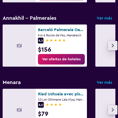
Annakhil - Palmeraies
Ver más
Barceló Palmeraie Oasis Resort
Km 6 Route de Fes, Marrakech
5 estrellas
8,3
$156
Ver ofertas de hoteles
Menara
Ver más
Riad Ushuaia avec piscine - Centre Marrakech
23 Lot Othmane Lala Hiya, Marrakech
4 estrellas
8,0
$79