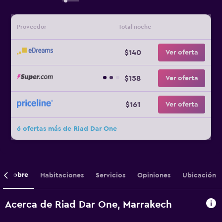
Proveedor
Total noche
$140
Ver oferta
$158
Ver oferta
$161
Ver oferta
6 ofertas más de Riad Dar One
Sobre
Habitaciones
Servicios
Opiniones
Ubicación
Acerca de Riad Dar One, Marrakech