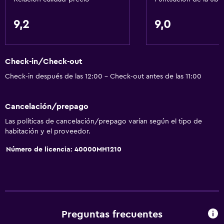
9,2
9,0
Accesibilidad y adecuación
Para no fumadores
Mascotas permitidas bajo consulta (pueden aplicar cargos
Check-in/Check-out
extra)
Check-in después de las 12:00 - Check-out antes de las 11:00
Aire libre
Cancelación/prepago
Terraza/patio
Las políticas de cancelación/prepago varían según el tipo de
Jardín
habitación y el proveedor.
Número de licencia: 40000MH1210
Lavandería
Lavandería
Servicios de lavandería/tintorería
Preguntas frecuentes
Comedor