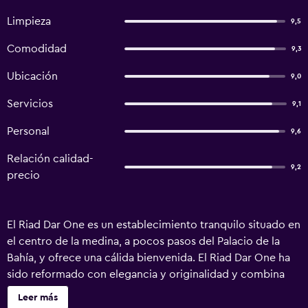
Limpieza
9,5
Comodidad
9,3
Ubicación
9,0
Servicios
9,1
Personal
9,6
Relación calidad-
9,2
precio
El Riad Dar One es un establecimiento tranquilo situado en
el centro de la medina, a pocos pasos del Palacio de la
Bahía, y ofrece una cálida bienvenida. El Riad Dar One ha
sido reformado con elegancia y originalidad y combina
armoniosamente el encanto de los antiguos riads y el
Leer más
confort moderno. El riad ofrece cómodas habitaciones