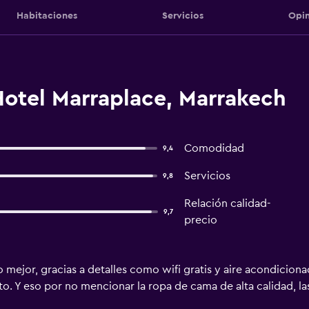
Habitaciones
Servicios
Opin
Hotel Marraplace, Marrakech
Comodidad
9,4
Servicios
9,8
Relación calidad-
9,7
precio
o mejor, gracias a detalles como wifi gratis y aire acondicion
o. Y eso por no mencionar la ropa de cama de alta calidad, las 