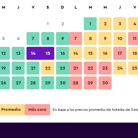
car
M
J
V
S
D
L
M
M
J
V
1
2
1
2
3
4
s barata de precio por noche
5
6
7
8
9
7
8
9
10
11
Lobby
r
Total noche
12
13
14
15
16
14
15
16
17
18
$76
Ver oferta
19
20
21
22
23
21
22
23
24
25
Fotos
26
27
28
29
30
28
29
30
$80
Ver oferta
$85
Ver oferta
Promedio
Más caro
En base a los precios promedio de hoteles de 3 est
place