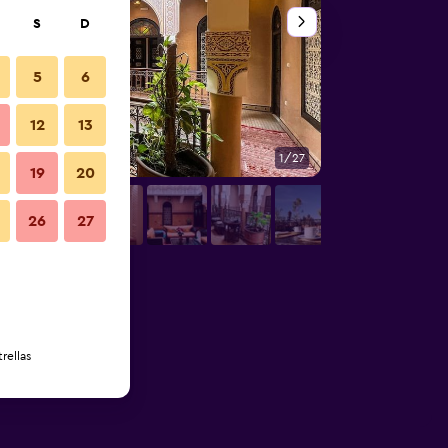
S
D
5
6
12
13
1/27
Vista del exterior
19
20
26
27
rellas