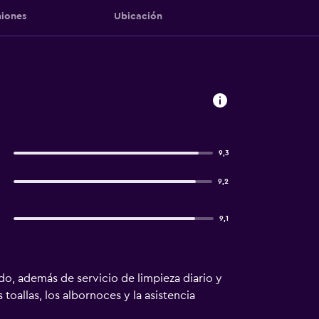
iones
Ubicación
9,3
9,2
9,1
ado, además de servicio de limpieza diario y
toallas, los albornoces y la asistencia