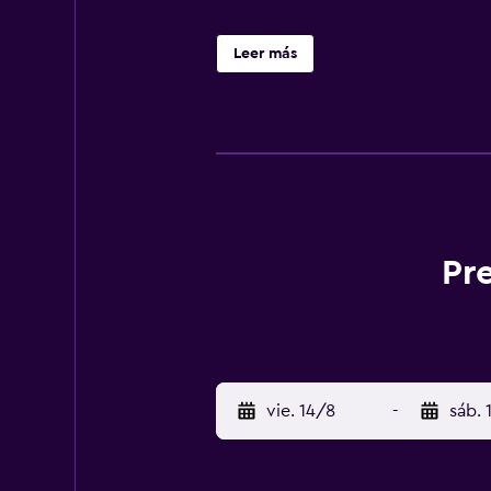
Leer más
Pr
vie. 14/8
-
sáb. 