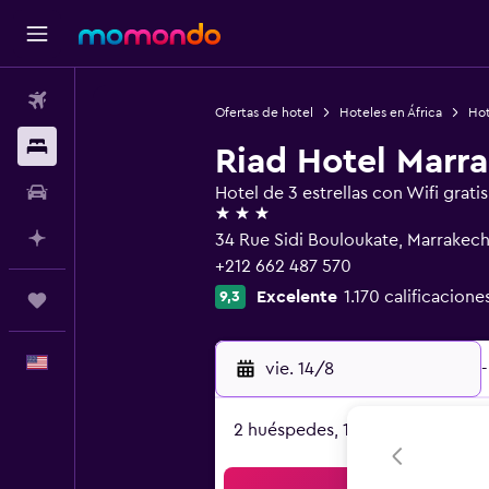
Vuelos
Ofertas de hotel
Hoteles en África
Hot
Alojamientos
Riad Hotel Marr
Autos
Hotel de 3 estrellas con Wifi gratis
3 estrellas
Planifica con IA
34 Rue Sidi Bouloukate, Marrakec
+212 662 487 570
Excelente
1.170 calificacione
9,3
Trips
Español
vie. 14/8
-
2 huéspedes, 1 habitación