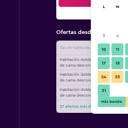
Bus
L
M
$76
Ofertas desde
/
Oferta má
3
4
Tipo de habitación
Proveedo
10
11
Habitación doble, tipo
17
18
de cama desconocido
Habitación doble, tipo
24
25
de cama desconocido
Habitación doble, tipo
31
de cama desconocido
Más barato
27 ofertas más de Riad Hotel Marra