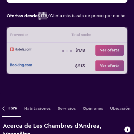
Ofertas desde
$178
/
Oferta más barata de precio por noche
Proveedor
Total noche
$178
Ver oferta
$213
Ver oferta
Sobre
Habitaciones
Servicios
Opiniones
Ubicación
Acerca de Les Chambres d'Andrea,