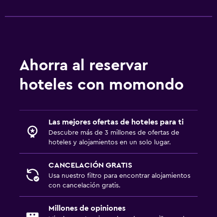
Piscina y spa
Masajes
Piscina climatizada
Piscina al aire libre
Ahorra al reservar
Toallas para piscina
Piscina con vista
hoteles con momondo
Aire libre
Terraza/patio
Las mejores ofertas de hoteles para ti
Descubre más de 3 millones de ofertas de
Terraza
hoteles y alojamientos en un solo lugar.
Comedor al aire libre
CANCELACIÓN GRATIS
Muebles de exterior
Usa nuestro filtro para encontrar alojamientos
Jardín
con cancelación gratis.
Millones de opiniones
Habitación