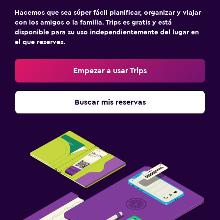
Estacionamiento
Hacemos que sea súper fácil planificar, organizar y viajar
Traslado al aeropuerto (con cargos)
con los amigos o la familia. Trips es gratis y está
Estacionamiento privado
disponible para su uso independientemente del lugar en
el que reserves.
Sistema de entretenimiento
Empezar a usar Trips
TV de pantalla plana
Sala de estar/TV compartida
Buscar mis reservas
TV
Accesibilidad y adecuación
Unidad ubicada en la planta baja
Para no fumadores
Almohada sin plumas
Lavandería