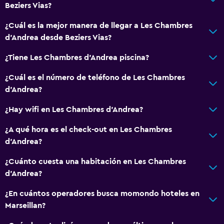
Beziers Vias?
Baño
¿Cuál es la mejor manera de llegar a Les Chambres
Ducha
d'Andrea desde Beziers Vias?
Baño pequeño adicional
¿Tiene Les Chambres d'Andrea piscina?
Tina de baño
Secador de pelo
¿Cuál es el número de teléfono de Les Chambres
d'Andrea?
Aseo
Papel higiénico
¿Hay wifi en Les Chambres d'Andrea?
Baño privado
¿A qué hora es el check-out en Les Chambres
Ducha italiana
d'Andrea?
¿Cuánto cuesta una habitación en Les Chambres
General
d'Andrea?
Habitaciones familiares
¿En cuántos operadores busca momondo hoteles en
Zona de estar
Marseillan?
Vista al jardín