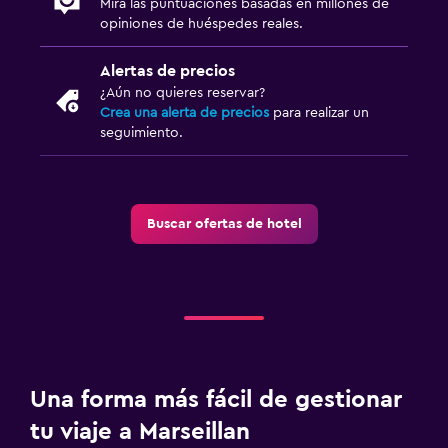
Mira las puntuaciones basadas en millones de
Cama plegable
opiniones de huéspedes reales.
Enchufe cerca de la cama
Alertas de precios
Sofá cama
¿Aún no quieres reservar?
Perchero
Crea una alerta de precios
para realizar un
seguimiento.
Armario o clóset
Actividades
Buscar ofertas de hotel
Acceso a la playa
Bicicletas
Paseos a caballo
Bolera
Parque acuático
Una forma más fácil de gestionar
Estacionamiento y transporte
tu viaje a Marseillan