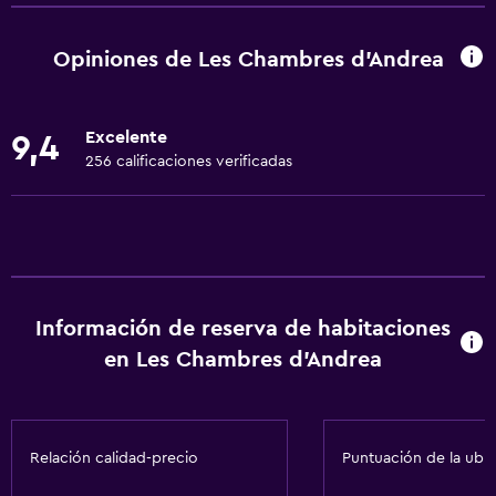
Copas
Tetera eléctrica
Opiniones de Les Chambres d'Andrea
Lavavajillas
Horno
Excelente
9,4
Microondas
256 calificaciones verificadas
Utensilios de cocina
Cocina
Tetera/cafetera
Tetera
Información de reserva de habitaciones
Tostadora
en Les Chambres d'Andrea
Nevera
Cafetera
Comedor
Relación calidad-precio
Puntuación de la ubi
Cocina