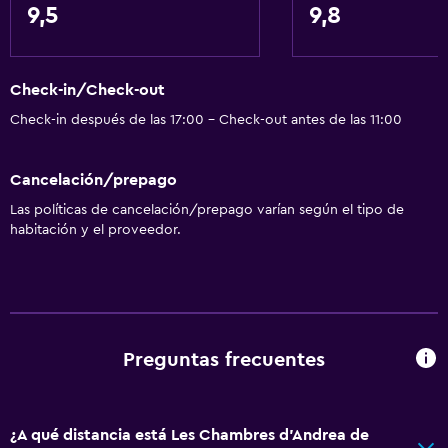
9,5
9,8
Servicios básicos
Wifi gratis
Check-in/Check-out
Wifi disponible en todas las instalaciones
Check-in después de las 17:00 - Check-out antes de las 11:00
Internet
Ropa de cama
Cancelación/prepago
Toallas
Las políticas de cancelación/prepago varían según el tipo de
Extinguidor
habitación y el proveedor.
Artículos de aseo gratis
Champú
Calefacción
Gel de ducha
Preguntas frecuentes
Aire acondicionado
Papeleras
¿A qué distancia está Les Chambres d'Andrea de