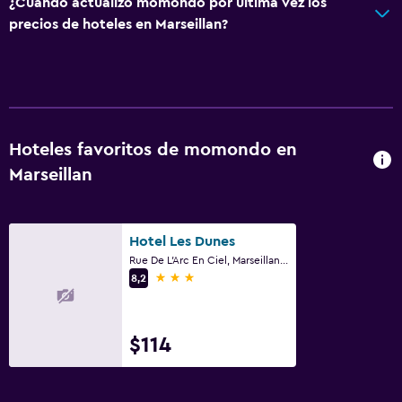
¿Cuándo actualizó momondo por última vez los
Piso de parquet o madera noble
precios de hoteles en Marseillan?
Pantuflas
Sofá
Piso de mosaico/mármol
Espacio de almacenamiento
Hoteles favoritos de momondo en
Marseillan
Servicios y facilidades
Renta de autos
Servicio de conserjería
Hotel Les Dunes
Rue De L'Arc En Ciel, Marseillan, Hérault
Caja fuerte
3 estrellas
8,2
Acceso con llave
Masaje de pies
$114
Botella de agua