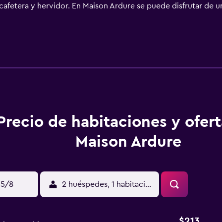
afetera y hervidor. En Maison Ardure se puede disfrutar de un
nestar y hammam. En Maison Ardure, la clientela puede jugar a
n los alrededores. Recinto de exposiciones de Agen está a 38 
 de Toulouse - Blagnac) está a 84 km.
Precio de habitaciones y ofer
Maison Ardure
15/8
2 huéspedes, 1 habitación
$213