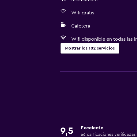
Wifi gratis
Cafetera
Wifi disponible en todas las i
Mostrar los 102 servicios
Comedor
Copas
Tetera eléctrica
Almuerzos para llevar
Fruta
Menús para dietas especiales (bajo
Restaurante
Excelente
9,5
Bar/lounge
66 calificaciones verificadas