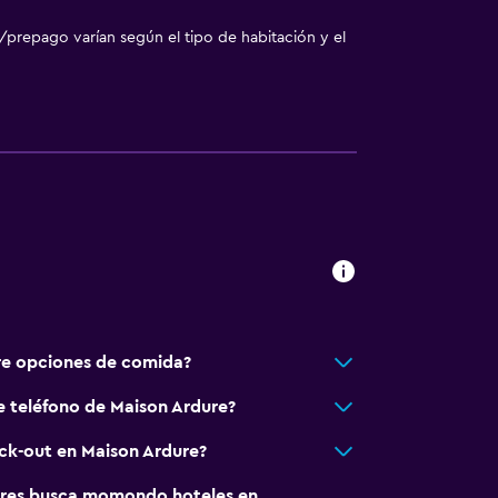
/prepago varían según el tipo de habitación y el
re opciones de comida?
e teléfono de Maison Ardure?
a noble
eck-out en Maison Ardure?
nto
res busca momondo hoteles en