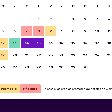
car
M
J
V
S
D
L
M
M
J
V
1
2
1
2
3
4
ás barata de precio por noche
5
6
7
8
9
7
8
9
10
11
r
Total noche
12
13
14
15
16
14
15
16
17
18
19
20
21
22
23
21
22
23
24
25
$213
Ver oferta
26
27
28
29
30
28
29
30
$213
Ver oferta
Promedio
Más caro
En base a los precios promedio de hoteles de 3 est