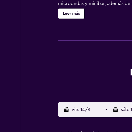
microondas y minibar, además de c
alojamiento cuenta con zona de bie
Leer más
practicar senderismo o ciclismo e
a 41 km. El aeropuerto (Aeropuerto
vie. 14/8
-
sáb. 