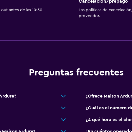
Piscina pequeña
Cancelación/prepago
out antes de las 10:30
Las políticas de cancelación
Toallas para piscina
proveedor.
 (pueden aplicar cargos extra)
Piscina con vista
Vapor
as
Masajes
Preguntas frecuentes
escaleras
General
Ardure?
¿Ofrece Maison Ardu
Vista al jardín
¿Cuál es el número d
Piso de parquet o mader
¿A qué hora es el ch
Espacio de almacenamie
Zona de estar
n Maison Ardure?
¿En cuántos operado