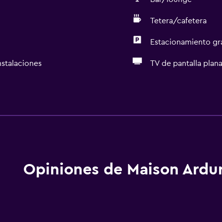
Tetera/cafetera
Estacionamiento gr
nstalaciones
TV de pantalla plan
Servicios básicos
Wifi disponible en todas 
Internet
Ventilador
Extinguidor
Opiniones de Maison Ardu
 petición)
Artículos de aseo gratis
Alarma de humo
Calefacción