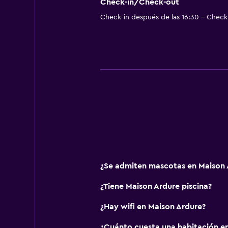
Almohada sin plumas
Check-in/Check-out
Check-in después de las 16:30 - Check-
Entrada privada
Mascotas permitidas bajo consulta
Accesibilidad
Ducha adaptada para silla de rued
Solo adultos
Silla para ducha
Inodoro con barras de apoyo
Plantas superiores accesibles por 
Baño
¿Se admiten mascotas en Maison 
Secador de pelo
¿Tiene Maison Ardure piscina?
Albornoz
¿Hay wifi en Maison Ardure?
Baño privado
Inodoro adaptado
¿Cuánto cuesta una habitación e