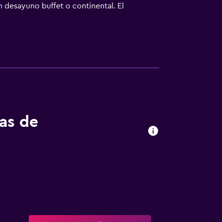
 desayuno buffet o continental. El
l billar en el propio alojamiento o
km del alojamiento, y Walibi Sud-Ouest está
tas de