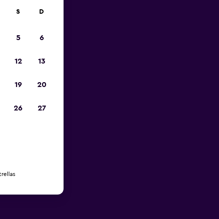
S
D
5
6
12
13
19
20
26
27
rellas