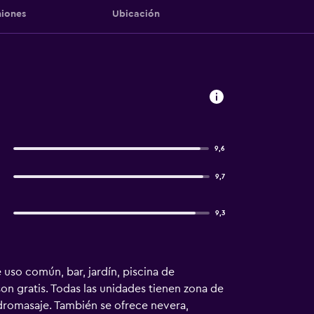
iones
Ubicación
9,6
9,7
9,3
 uso común, bar, jardín, piscina de
son gratis. Todas las unidades tienen zona de
idromasaje. También se ofrece nevera,