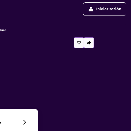
Iniciar sesión
dure
6