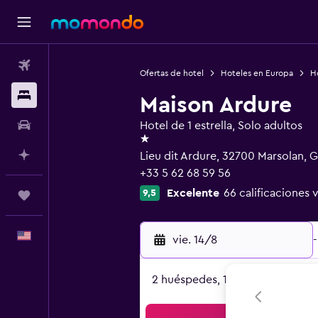
Vuelos
Ofertas de hotel
Hoteles en Europa
Ho
Alojamientos
Maison Ardure
Autos
Hotel de 1 estrella, Solo adultos
1 estrella
Planifica con IA
Lieu dit Ardure, 32700 Marsolan, G
+33 5 62 68 59 56
Excelente
66 calificaciones 
9,5
Trips
Español
vie. 14/8
-
2 huéspedes, 1 habitación