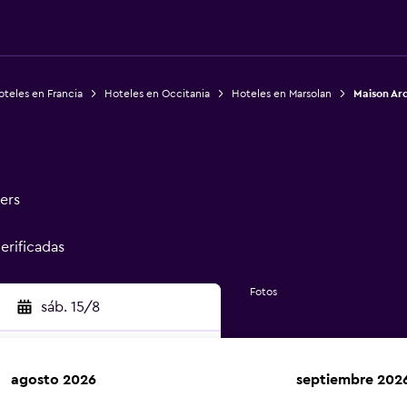
teles en Francia
Hoteles en Occitania
Hoteles en Marsolan
Maison Ar
ers
verificadas
Fotos
sáb. 15/8
agosto 2026
septiembre 202