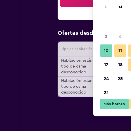
Bus
L
M
$213
Ofertas desde
/
Oferta m
3
4
Tipo de habitación
Proveedo
10
11
Habitación estándar,
17
18
tipo de cama
desconocido
24
25
Habitación estándar,
tipo de cama
desconocido
31
Más barato