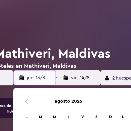
Mathiveri, Maldivas
teles en Mathiveri, Maldivas
jue. 13/8
-
vie. 14/8
2 huéspe
agosto 2026
s de opciones de hoteles y alojamientos.
L
M
M
J
V
S
D
L