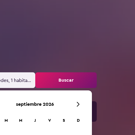
Buscar
des, 1 habitación
septiembre 2026
M
M
J
V
S
D