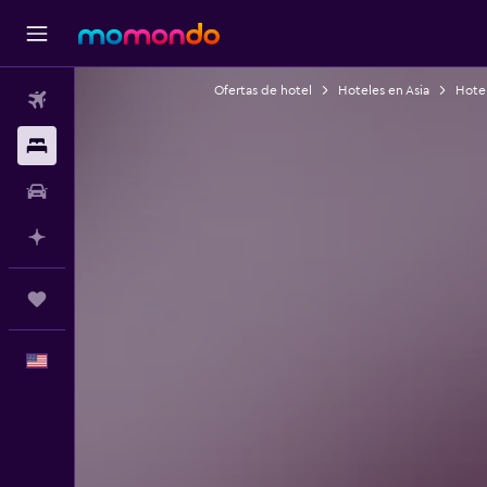
Ofertas de hotel
Hoteles en Asia
Hotel
Vuelos
Alojamientos
Autos
Planifica con IA
Trips
Español