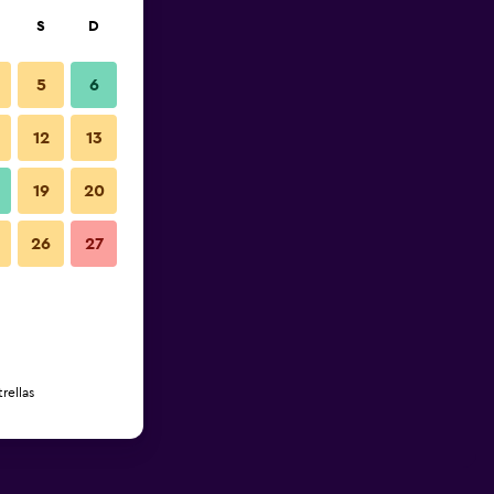
S
D
5
6
12
13
19
20
26
27
rellas