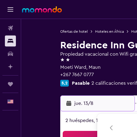
Vuelos
Ofertas de hotel
Hoteles en África
Hot
Alojamientos
Residence Inn G
Autos
Propiedad vacacional con Wifi gra
2 estrellas
Planifica con IA
Moeti Ward, Maun
+267 7667 0777
Pasable
2 calificaciones veri
5,2
Trips
Español
jue. 13/8
-
2 huéspedes, 1 habitación