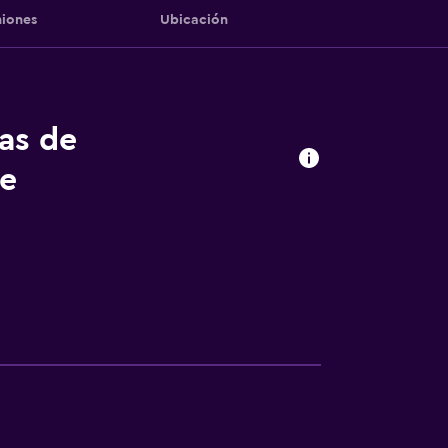
iones
Ubicación
tas de
se