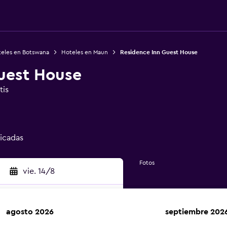
eles en Botswana
Hoteles en Maun
Residence Inn Guest House
uest House
tis
ficadas
Fotos
vie. 14/8
agosto 2026
septiembre 202