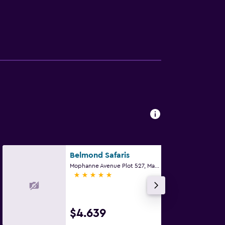
Belmond Safaris
Mophanne Avenue Plot 527, Maun
5 estrellas
$4.639