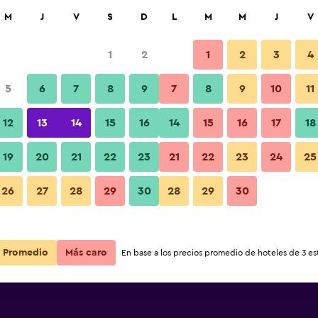
car
M
J
V
S
D
L
M
M
J
V
1
2
1
2
3
4
5
6
7
8
9
7
8
9
10
11
12
13
14
15
16
14
15
16
17
18
Ver precios
 House
19
20
21
22
23
21
22
23
24
25
26
27
28
29
30
28
29
30
Ver precios
 House
Ver precios
 House
Promedio
Más caro
En base a los precios promedio de hoteles de 3 est