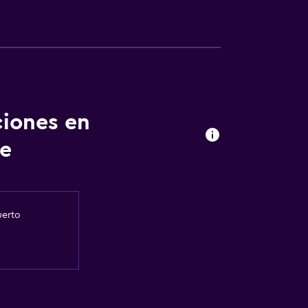
ciones en
se
uerto