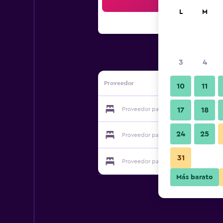
Bus
L
M
3
4
Proveedor
10
11
Proveedor para Residence Inn Guest
17
18
24
25
Proveedor para Residence Inn Guest
31
Proveedor para Residence Inn Guest
Más barato