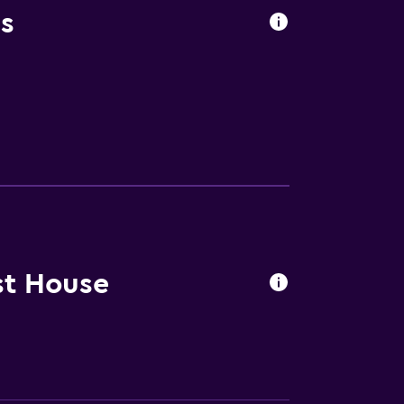
s
st House