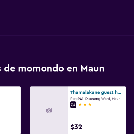
os de momondo en Maun
Thamalakane guest house
Plot:941, Disaneng Ward, Maun
3 estrellas
7,4
$32