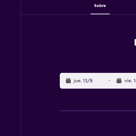
Sobre
jue. 13/8
-
vie. 