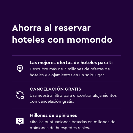
Microondas
General
Ahorra al reservar
Alfombrado
hoteles con momondo
Zona de estar
Salud y seguridad
Las mejores ofertas de hoteles para ti
Cámaras CCTV en el exterior
Descubre más de 3 millones de ofertas de
hoteles y alojamientos en un solo lugar.
Limpieza diaria
CANCELACIÓN GRATIS
Servicios y facilidades
Usa nuestro filtro para encontrar alojamientos
con cancelación gratis.
Recepción 24 horas
Acceso con llave
Millones de opiniones
Mira las puntuaciones basadas en millones de
opiniones de huéspedes reales.
Estacionamiento y transporte