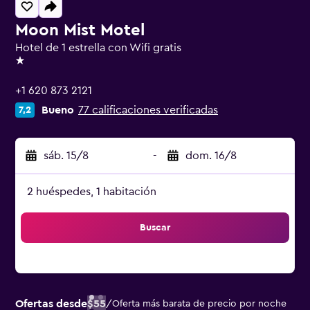
Moon Mist Motel
Hotel de 1 estrella con Wifi gratis
1 estrella
+1 620 873 2121
Bueno
77 calificaciones verificadas
7,2
sáb. 15/8
-
dom. 16/8
2 huéspedes, 1 habitación
Buscar
Ofertas desde
$55
/
Oferta más barata de precio por noche