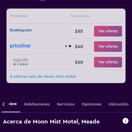
Proveedor
Total noche
$55
Ver oferta
$60
Ver oferta
$60
Ver oferta
5 ofertas más de Moon Mist Motel
Sobre
Habitaciones
Servicios
Opiniones
Ubicación
Acerca de Moon Mist Motel, Meade