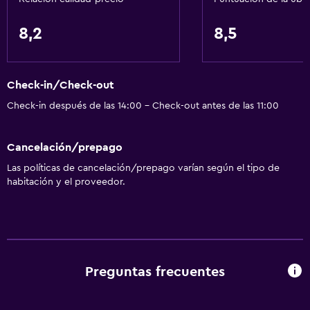
Baño
8,2
8,5
Tina de baño
Aseo
Check-in/Check-out
Papel higiénico
Check-in después de las 14:00 - Check-out antes de las 11:00
Ducha
Baño privado
Cancelación/prepago
Las políticas de cancelación/prepago varían según el tipo de
Accesibilidad y adecuación
habitación y el proveedor.
Para no fumadores
Unidad ubicada en la planta baja
Mascotas permitidas bajo consulta (pueden aplicar cargos
extra)
Preguntas frecuentes
Almohada sin plumas