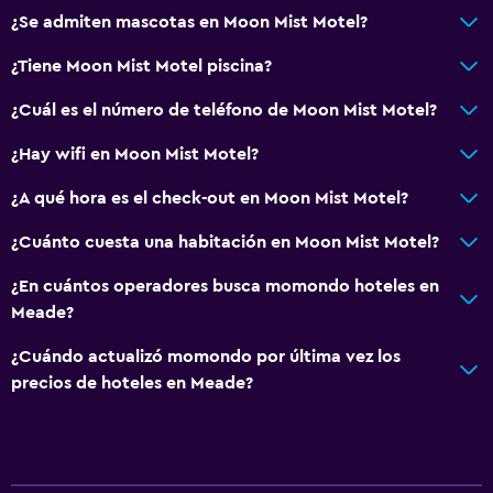
Habitación
¿Se admiten mascotas en Moon Mist Motel?
Perchero
¿Tiene Moon Mist Motel piscina?
Enchufe cerca de la cama
¿Cuál es el número de teléfono de Moon Mist Motel?
Despertador
¿Hay wifi en Moon Mist Motel?
Sistema de entretenimiento
¿A qué hora es el check-out en Moon Mist Motel?
TV de pantalla plana
¿Cuánto cuesta una habitación en Moon Mist Motel?
TV
¿En cuántos operadores busca momondo hoteles en
Zona de trabajo
Meade?
Fax/fotocopiadora
¿Cuándo actualizó momondo por última vez los
Escritorio
precios de hoteles en Meade?
Comedor
Nevera