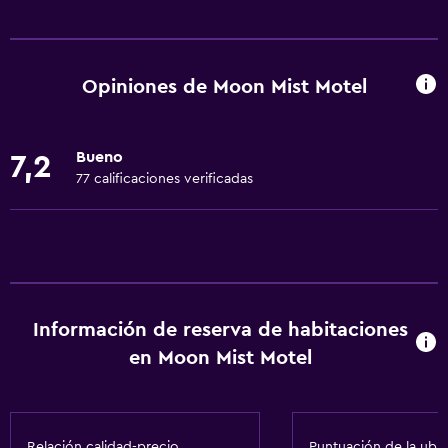
Servicios básicos
Wifi gratis
Internet
Opiniones de Moon Mist Motel
Gel de ducha
Ropa de cama
Bueno
7,2
Toallas
77 calificaciones verificadas
Extinguidor
Aire acondicionado
Artículos de aseo gratis
Champú
Información de reserva de habitaciones
Alarma de humo
en Moon Mist Motel
Toallas/ropa de cama (cargo adicional)
Calefacción
Papeleras
Relación calidad-precio
Puntuación de la ubi