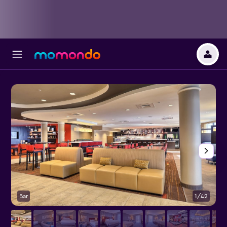
Bar
1/42