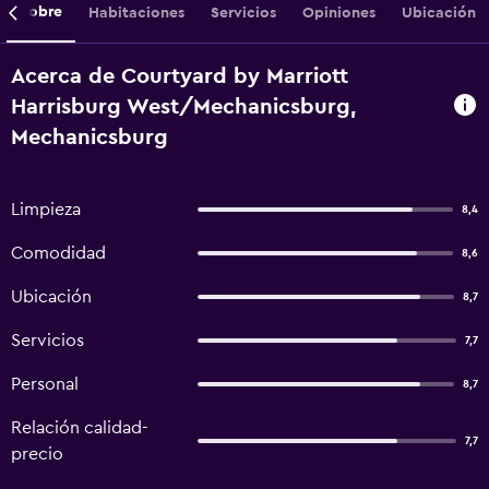
Sobre
Habitaciones
Servicios
Opiniones
Ubicación
Acerca de Courtyard by Marriott
Harrisburg West/Mechanicsburg,
Mechanicsburg
Limpieza
8,4
Comodidad
8,6
Ubicación
8,7
Servicios
7,7
Personal
8,7
Relación calidad-
7,7
precio