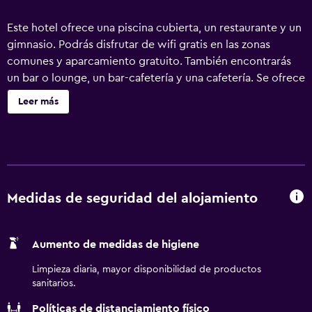
Este hotel ofrece una piscina cubierta, un restaurante y un
gimnasio. Podrás disfrutar de wifi gratis en las zonas
comunes y aparcamiento gratuito. También encontrarás
un bar o lounge, un bar-cafetería y una cafetería. Se ofrece
un servicio de limpieza a petición. Courtyard by Marriott
Leer más
Harrisburg West/Mechanicsburg ofrece 91 alojamientos
con cafetera y tetera y secador de pelo. Cada alojamiento
tiene un mobiliario y decoración diferentes. Las camas
están vestidas con edredón de plumas y ropa de cama de
alta calidad. Se ofrece una televisión de pantalla plana de
32 pulgadas con canales por cable de suscripción. Se
Medidas de seguridad del alojamiento
ofrece frigorífico y microondas. Los baños están
equipados con ducha y bañera combinadas y artículos de
Aumento de medidas de higiene
higiene personal gratuitos. Los huéspedes pueden
navegar por la web gracias a nuestro acceso a Internet
Limpieza diaria, mayor disponibilidad de productos
gratis (por cable y wifi). Los servicios para las personas de
sanitarios.
negocios incluyen escritorio y teléfono. Las habitaciones
Políticas de distanciamiento físico