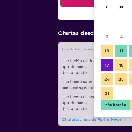
Bus
L
M
$301
Ofertas desde
/
Oferta m
3
4
Tipo de habitación
Proveedo
10
11
Habitación clásica,
17
18
tipo de cama
desconocido
24
25
Habitación superior, 1
cama extragrande
31
Habitación estándar,
tipo de cama
Más barato
desconocido
22 ofertas más de Port d'Hiver