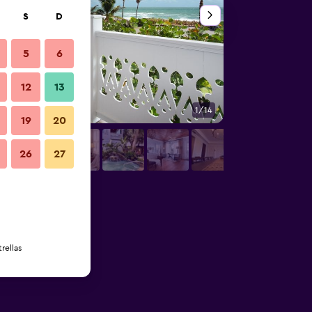
S
D
5
6
12
13
1/14
Sala de estar
19
20
26
27
rellas