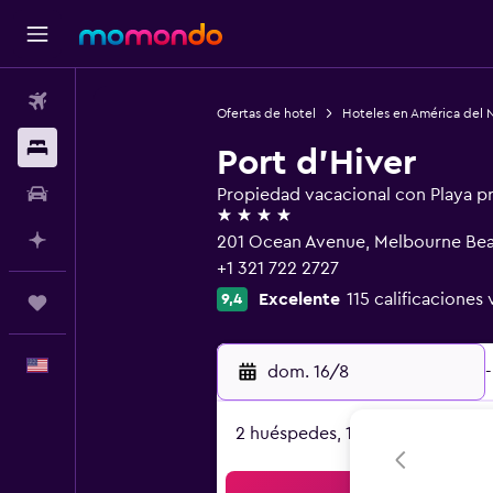
Vuelos
Ofertas de hotel
Hoteles en América del 
Alojamientos
Port d'Hiver
Autos
Propiedad vacacional con Playa p
4 estrellas
Planifica con IA
201 Ocean Avenue, Melbourne Bea
+1 321 722 2727
Excelente
115 calificaciones 
9,4
Trips
Español
dom. 16/8
-
2 huéspedes, 1 habitación