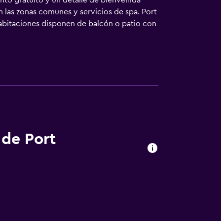
nto gratuito y un detalle de bienvenida
en las zonas comunes y servicios de spa. Port
habitaciones disponen de balcón o patio con
lchones con una capa de acolchado adicional
televisión de pantalla plana de 65 pulgadas
 diseño, artículos de higiene personal
 Internet gratis (por cable y wifi). Entre
itorio, periódicos gratuitos y teléfono. Las
le solicitar masajes en la habitación y
za todos los días. En el alojamiento hay 2
racticar las actividades de ocio y
que se aplique un recargo).
 de Port