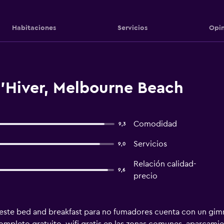
Habitaciones
Servicios
Opin
d'Hiver, Melbourne Beach
Comodidad
9,3
Servicios
9,0
Relación calidad-
9,6
precio
, este bed and breakfast para no fumadores cuenta con un gimna