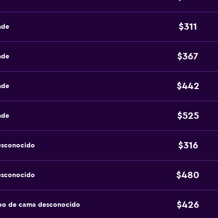
$311
nde
$367
nde
$442
nde
$525
nde
$316
esconocido
$480
esconocido
$426
ipo de cama desconocido