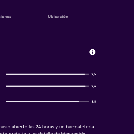
iones
Ubicación
9,5
9,6
8,8
sio abierto las 24 horas y un bar-cafetería.