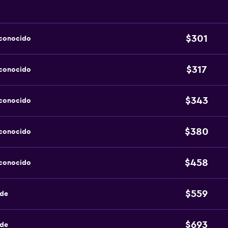
$301
sconocido
$317
sconocido
$343
sconocido
$380
sconocido
$458
sconocido
$559
nde
$693
nde