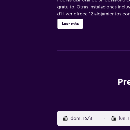
Podrás disfrutar de un desayuno c
gratuito. Otras instalaciones incl
d'Hiver ofrece 12 alojamientos co
mobiliario. Cada alojamiento tien
Leer más
y están vestidas con sábanas de al
con canales por cable. Los baños e
gratuitos y secador de pelo. Los h
las comodidades especialmente pens
habitaciones también incluyen bote
juegos de cama hipoalergénicos. Se
piscinas al aire libre además de gi
esparcimiento que se indican más a
Pr
dom. 16/8
-
lun. 