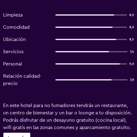
Limpieza
8,2
Comodidad
8,0
Ubicación
8,5
Servicios
7,4
Personal
9,0
Relación calidad-
7,8
precio
En este hotel para no fumadores tendrás un restaurante,
un centro de bienestar y un bar o lounge a tu disposición.
Podrás disfrutar de un desayuno gratuito (cocina local),
wifi gratis en las zonas comunes y aparcamiento gratuito.
También encontrarás café o té en las zonas comunes, una