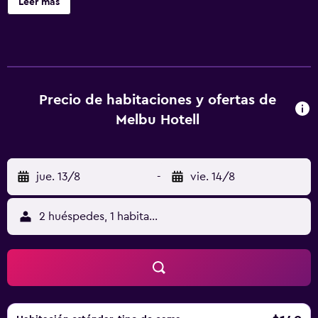
Leer más
zona para conferencias y servicios de conserjería. Se
ofrece un servicio de limpieza a petición. Melbu Hotell
ofrece 58 alojamientos, con acceso por pasillos exteriores
y secador de pelo. Se ofrece una televisión de pantalla
plana de 42 pulgadas con canales por cable. Los baños
están equipados con ducha con cabezal de ducha tipo
Precio de habitaciones y ofertas de
lluvia. Este hotel en Hadsel ofrece acceso a Internet wifi
Melbu Hotell
gratis. Es posible solicitar cambio de toallas y cambio de
sábanas. Se ofrece servicio de limpieza a petición. Los
servicios de ocio y esparcimiento en este hotel incluyen
jue. 13/8
-
vie. 14/8
centro de bienestar. Se pueden practicar las actividades
de ocio y esparcimiento que se indican más abajo en las
instalaciones o cerca del alojamiento (es posible que se
2 huéspedes, 1 habitación
aplique un recargo).