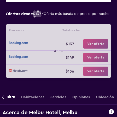
Ofertas desde
$137
/
Oferta más barata de precio por noche
Proveedor
Total noche
$137
Ver oferta
$149
Ver oferta
$156
Ver oferta
Sobre
Habitaciones
Servicios
Opiniones
Ubicación
Acerca de Melbu Hotell, Melbu