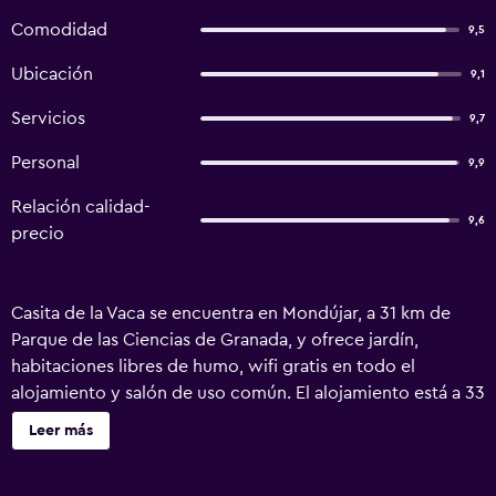
Comodidad
9,5
Ubicación
9,1
Servicios
9,7
Personal
9,9
Relación calidad-
9,6
precio
Casita de la Vaca se encuentra en Mondújar, a 31 km de
Parque de las Ciencias de Granada, y ofrece jardín,
habitaciones libres de humo, wifi gratis en todo el
alojamiento y salón de uso común. El alojamiento está a 33
km de Catedral de Granada, a 33 km de Museo San Juan de
Leer más
Dios y a 33 km de Albaicín. Basilica de San Juan de Dios
está a 34 km del hostal o pensión y Paseo de los Tristes, a