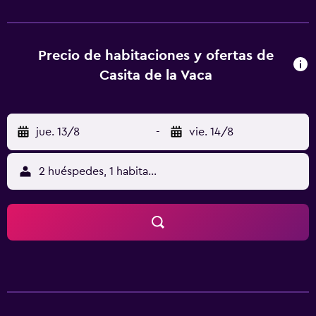
34 km. En el hostal o pensión, todas las habitaciones
tienen armario, un patio con vistas al jardín, baño privado,
TV de pantalla plana, ropa de cama y toallas. Todas las
habitaciones incluyen hervidor, y algunas también ofrecen
Precio de habitaciones y ofertas de
cocina con horno. Todas las unidades cuentan con nevera.
Casita de la Vaca
La clientela puede practicar actividades en Mondújar y
alrededores, como esquí y ciclismo. Estación de tren de
Granada está a 34 km del alojamiento, y La Alhambra y el
jue. 13/8
-
vie. 14/8
Generalife está a 35 km. El aeropuerto (Aeropuerto
Federico García Lorca de Granada-Jaén) está a 43 km.
2 huéspedes, 1 habitación