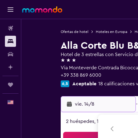
Vuelos
Ofertas de hotel
Hoteles en Europa
Ho
Alojamientos
Alla Corte Blu B
Autos
Hotel de 3 estrellas con Servicio 
3 estrellas
Planifica con IA
Via Monteverde Contrada Bicocca,
+39 338 869 6000
Aceptable
18 calificaciones 
6,5
Trips
Español
vie. 14/8
-
2 huéspedes, 1 habitación