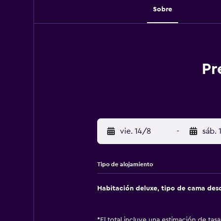
Sobre
Pr
vie. 14/8
-
sáb. 
Tipo de alojamiento
Habitación deluxe, tipo de cama de
*
El total incluye una estimación de tas