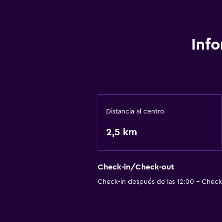
Escritorio
General
Inf
Espacio de almacenamiento
Ideal para familias
Parque infantil
Distancia al centro
2,5 km
Check-in/Check-out
Check-in después de las 12:00 - Check-