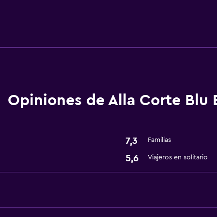
Accesibilidad y adecuac
Ascensor
Áreas designadas para 
Opiniones de Alla Corte Blu
Servicios básicos
Wifi gratis
Aire acondicionado
7,3
Familias
5,6
Viajeros en solitario
Aire libre
Jardín
Comedor