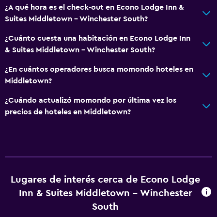
¿A qué hora es el check-out en Econo Lodge Inn &
Suites Middletown - Winchester South?
Lavandería
¿Cuánto cuesta una habitación en Econo Lodge Inn
Lavandería
& Suites Middletown - Winchester South?
Plancha y tabla de planchar
¿En cuántos operadores busca momondo hoteles en
Middletown?
Zona de trabajo
Fax/fotocopiadora
¿Cuándo actualizó momondo por última vez los
precios de hoteles en Middletown?
Escritorio
General
Alfombrado
Zona de estar
Lugares de interés cerca de Econo Lodge
Inn & Suites Middletown - Winchester
Servicios y facilidades
South
Centro de negocios