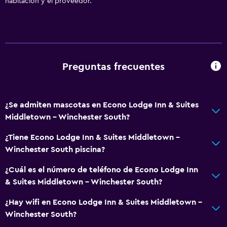
habitación y el proveedor.
Radio
TV por cable o vía satélite
TV de pantalla plana
TV
Preguntas frecuentes
Accesibilidad y adecuación
Habitaciones para no fumadores disponibles
¿Se admiten mascotas en Econo Lodge Inn & Suites
Middletown - Winchester South?
Mascotas permitidas bajo consulta (pueden aplicar cargos
extra)
¿Tiene Econo Lodge Inn & Suites Middletown -
Ascensor
Winchester South piscina?
¿Cuál es el número de teléfono de Econo Lodge Inn
Salud y seguridad
& Suites Middletown - Winchester South?
Cámaras CCTV en el exterior
¿Hay wifi en Econo Lodge Inn & Suites Middletown -
Limpieza diaria
Winchester South?
Cámaras CCTV en zonas comunes