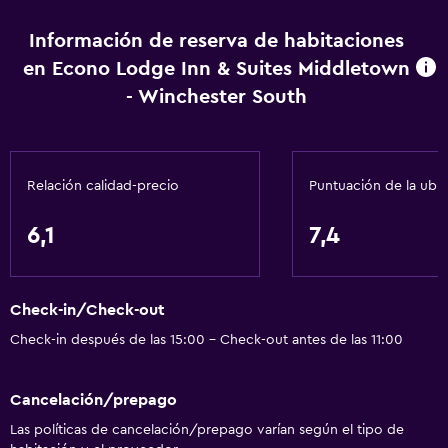
Bar/lounge
Tetera/cafetera
Información de reserva de habitaciones
en Econo Lodge Inn & Suites Middletown
Nevera
- Winchester South
La comida se puede entregar en el alojamiento
Máquina expendedora (bebidas)
Microondas
Relación calidad-precio
Puntuación de la ubi
Baño
6,1
7,4
Tina de baño
Secador de pelo
Check-in/Check-out
Aseo
Check-in después de las 15:00 - Check-out antes de las 11:00
Papel higiénico
Baño privado
Cancelación/prepago
Las políticas de cancelación/prepago varían según el tipo de
Sistema de entretenimiento