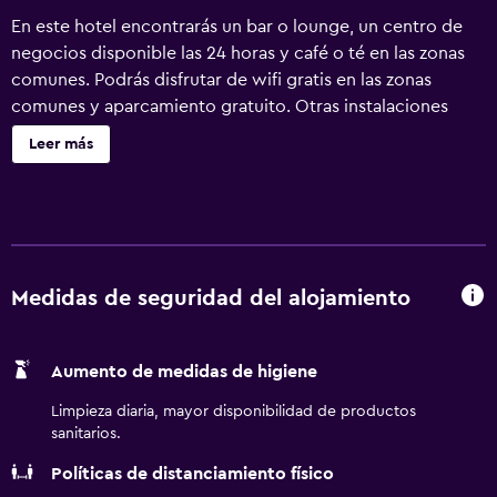
En este hotel encontrarás un bar o lounge, un centro de
negocios disponible las 24 horas y café o té en las zonas
comunes. Podrás disfrutar de wifi gratis en las zonas
comunes y aparcamiento gratuito. Otras instalaciones
incluyen lavandería, servicio de recepción 24 horas y
Leer más
aparcamiento para caravanas, autobuses o camiones.
Econo Lodge Inn & Suites Middletown - Winchester South
ofrece 48 alojamientos con aire acondicionado, secador
de pelo y tabla de planchar con plancha. El mobiliario de
las habitaciones se compone de sofá cama de matrimonio
grande. Se ofrece frigorífico y microondas. Los baños
Medidas de seguridad del alojamiento
están equipados con ducha y bañera combinadas. Este
hotel en Middletown ofrece acceso a Internet wifi gratis.
Aumento de medidas de higiene
Se ofrece una televisión de pantalla plana de 32 pulgadas
con canales por cable. Se ofrece servicio de limpieza
Limpieza diaria, mayor disponibilidad de productos
todos los días.
sanitarios.
Políticas de distanciamiento físico