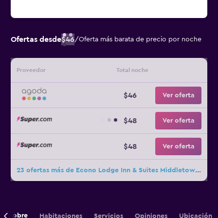
Ofertas desde
$46
/
Oferta más barata de precio por noche
Proveedor
Total noche
$46
Ver oferta
$48
Ver oferta
$48
Ver oferta
23 ofertas más de Econo Lodge Inn & Suites Middletown - Winchester South
Sobre
Habitaciones
Servicios
Opiniones
Ubicación