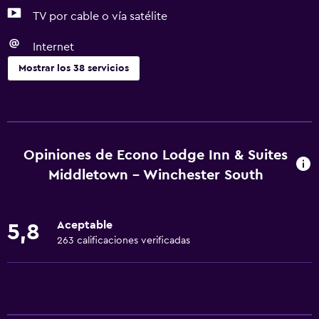
TV por cable o vía satélite
Internet
Mostrar los 38 servicios
Servicios básicos
Wifi gratis
Wifi disponible en todas las instalaciones
Opiniones de Econo Lodge Inn & Suites
Internet
Middletown - Winchester South
Extinguidor
Aire acondicionado
Aceptable
5,8
Alarma de humo
263 calificaciones verificadas
Calefacción
Comedor