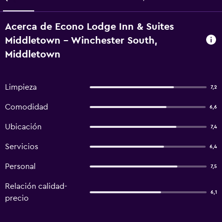
Acerca de Econo Lodge Inn & Suites
Middletown - Winchester South,
Middletown
Limpieza
7,2
Comodidad
6,6
Ubicación
7,4
Servicios
6,4
Personal
7,5
Relación calidad-
6,1
precio