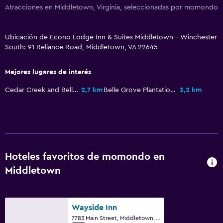
Atracciones en Middletown, Virginia, seleccionadas por momondo
Recepción 24 horas
Ubicación de Econo Lodge Inn & Suites Middletown - Winchester
Estacionamiento y transporte
South: 91 Reliance Road, Middletown, VA 22645
Estacionamiento gratuito
Mejores lugares de interés
Habitación
Cedar Creek and Belle Grove National Historical Park
2,7 km
Belle Grove Plantation
3,2 km
Enchufe cerca de la cama
Hoteles favoritos de momondo en
Middletown
Wayside Inn
7783 Main Street, Middletown, VA