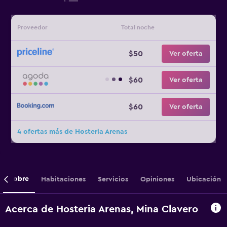
Proveedor
Total noche
$50
Ver oferta
$60
Ver oferta
$60
Ver oferta
4 ofertas más de Hosteria Arenas
Sobre
Habitaciones
Servicios
Opiniones
Ubicación
Acerca de Hosteria Arenas, Mina Clavero