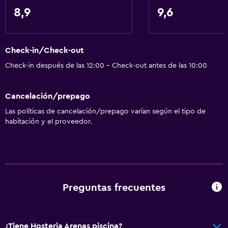
Caja fuerte
8,9
9,6
Cambio de divisas
Recepción 24 horas
Check-in/Check-out
Servicios básicos
Check-in después de las 12:00 - Check-out antes de las 10:00
Wifi gratis
Internet
Cancelación/prepago
Aire acondicionado
Las políticas de cancelación/prepago varían según el tipo de
habitación y el proveedor.
Calefacción
Piscina y spa
Masajes
Preguntas frecuentes
Sauna
Piscina al aire libre
¿Tiene Hosteria Arenas piscina?