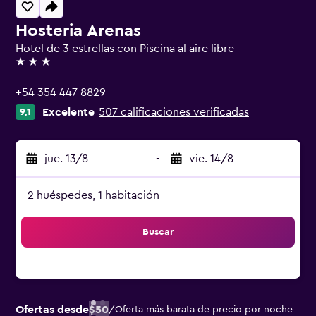
Hosteria Arenas
Hotel de 3 estrellas con Piscina al aire libre
3 estrellas
+54 354 447 8829
Excelente
507 calificaciones verificadas
9,1
jue. 13/8
-
vie. 14/8
2 huéspedes, 1 habitación
Buscar
Ofertas desde
$50
/
Oferta más barata de precio por noche