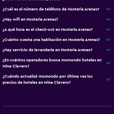
Estacionamiento y transporte
¿Cuál es el número de teléfono de Hosteria Arenas?
Traslado al aeropuerto (con cargos)
Estacionamiento gratuito
¿Hay wifi en Hosteria Arenas?
Estacionamiento privado
¿A qué hora es el check-out en Hosteria Arenas?
¿Cuánto cuesta una habitación en Hosteria Arenas?
Sistema de entretenimiento
Radio
¿Hay servicio de lavandería en Hosteria Arenas?
TV por cable o vía satélite
¿En cuántos operadores busca momondo hoteles en
TV de pantalla plana
Mina Clavero?
¿Cuándo actualizó momondo por última vez los
Aire libre
precios de hoteles en Mina Clavero?
Terraza
Terraza/patio
Jardín