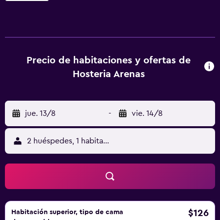
por cable. El baño es privado. La recepción 24 horas
ofrece servicio de lavandería. Hay aparcamiento privado
gratuito. La plaza central de Mina Clavero está a 400
metros.
Precio de habitaciones y ofertas de
Hosteria Arenas
jue. 13/8
-
vie. 14/8
2 huéspedes, 1 habitación
$126
Habitación superior, tipo de cama