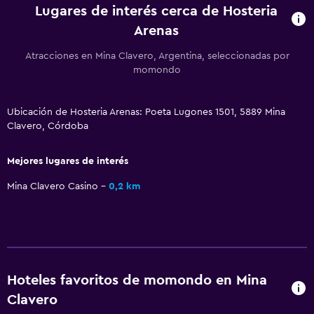
Lugares de interés cerca de Hosteria
Lavandería
Arenas
Lavandería
Atracciones en Mina Clavero, Argentina, seleccionadas por
Servicios de lavandería/tintorería
momondo
Salud y seguridad
Ubicación de Hosteria Arenas: Poeta Lugones 1501, 5889 Mina
Limpieza diaria
Clavero, Córdoba
Caja fuerte
Mejores lugares de interés
Accesibilidad y adecuación
Mina Clavero Casino
0,2 km
Para no fumadores
Comedor
Bar/lounge
Hoteles favoritos de momondo en Mina
Clavero