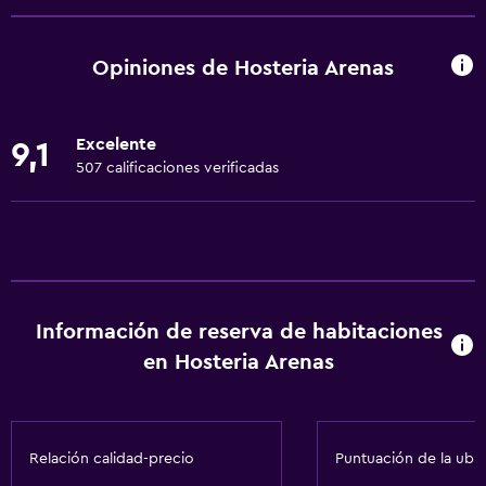
Solárium
Vista al río
Opiniones de Hosteria Arenas
Alfombrado
Vista a la montaña
Excelente
9,1
Espacio de almacenamiento
507 calificaciones verificadas
Baño
Secador de pelo
Aseo
Ducha
Información de reserva de habitaciones
Baño privado
en Hosteria Arenas
Servicios y facilidades
Servicio de despertador
Relación calidad-precio
Puntuación de la ubi