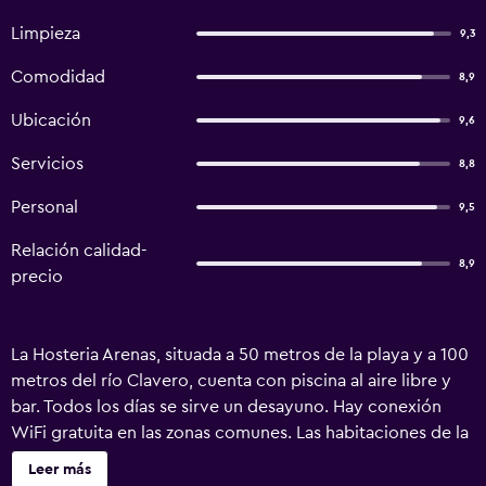
Limpieza
9,3
Comodidad
8,9
Ubicación
9,6
Servicios
8,8
Personal
9,5
Relación calidad-
8,9
precio
La Hosteria Arenas, situada a 50 metros de la playa y a 100
metros del río Clavero, cuenta con piscina al aire libre y
bar. Todos los días se sirve un desayuno. Hay conexión
WiFi gratuita en las zonas comunes. Las habitaciones de la
Hostería Arenas ofrecen vistas a la piscina, la montaña y el
Leer más
río. Todas incluyen aire acondicionado, caja fuerte y TV