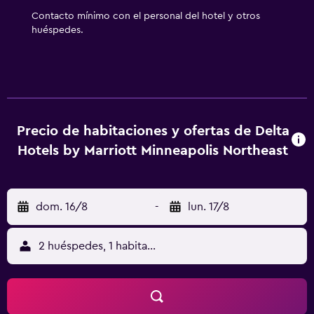
posible solicitar juegos de cama hipoalergénicos, cambio
Contacto mínimo con el personal del hotel y otros
de toallas y cambio de sábanas. Se ofrece servicio de
huéspedes.
limpieza a petición. Los servicios de ocio y esparcimiento
en este hotel incluyen una piscina cubierta y gimnasio
abierto las 24 horas.
Precio de habitaciones y ofertas de Delta
Hotels by Marriott Minneapolis Northeast
dom. 16/8
-
lun. 17/8
2 huéspedes, 1 habitación