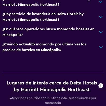
Actividades
Marriott Minneapolis Northeast?
Zoológico
¿Hay servicio de lavandería en Delta Hotels by
Tienda de regalos
Marriott Minneapolis Northeast?
Juegos de mesa/rompecabezas
¿En cuántos operadores busca momondo hoteles en
Golf
Mineápolis?
Natación
¿Cuándo actualizó momondo por última vez los
precios de hoteles en Mineápolis?
Lavandería
Servicios de lavandería/tintorería
Plancha y tabla de planchar
Secadora
Tendedero
Lugares de interés cerca de Delta Hotels
by Marriott Minneapolis Northeast
Comedor
Atracciones en Mineápolis, Minnesota, seleccionadas por
Menús para dietas especiales (bajo petición)
momondo