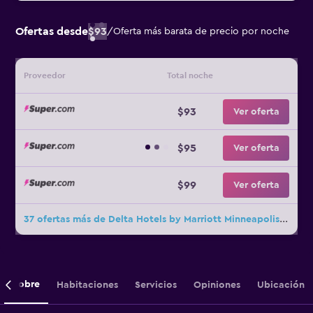
Ofertas desde
$93
/
Oferta más barata de precio por noche
Proveedor
Total noche
$93
Ver oferta
$95
Ver oferta
$99
Ver oferta
37 ofertas más de Delta Hotels by Marriott Minneapolis Northeast
Sobre
Habitaciones
Servicios
Opiniones
Ubicación