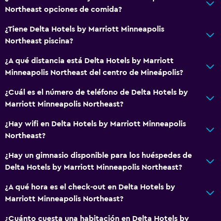
Baño
Northeast opciones de comida?
Tina de baño
¿Tiene Delta Hotels by Marriott Minneapolis
Secador de pelo
Northeast piscina?
Aseo
¿A qué distancia está Delta Hotels by Marriott
Papel higiénico
Minneapolis Northeast del centro de Mineápolis?
Baño privado
¿Cuál es el número de teléfono de Delta Hotels by
Marriott Minneapolis Northeast?
Aire libre
¿Hay wifi en Delta Hotels by Marriott Minneapolis
Terraza/patio
Northeast?
Sillas de playa
¿Hay un gimnasio disponible para los huéspedes de
Chimenea exterior
Delta Hotels by Marriott Minneapolis Northeast?
Área de picnic
¿A qué hora es el check-out en Delta Hotels by
Jardín
Marriott Minneapolis Northeast?
¿Cuánto cuesta una habitación en Delta Hotels by