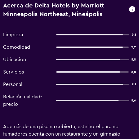
Acerca de Delta Hotels by Marriott
Minneapolis Northeast, Mineápolis
Limpieza
9,1
Comodidad
9,2
Ubicación
8,8
Servicios
8,8
Personal
9,1
Relación calidad-
8,6
precio
Además de una piscina cubierta, este hotel para no
fumadores cuenta con un restaurante y un gimnasio