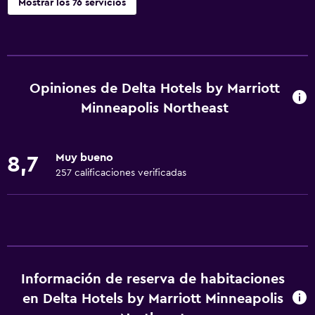
Mostrar los 76 servicios
Accesibilidad y adecuación
Unidad accesible para personas en silla de ruedas
Accesibilidad
Opiniones de Delta Hotels by Marriott
Ducha adaptada para silla de ruedas
Minneapolis Northeast
Ascensor
Hipoalergénico
Muy bueno
8,7
Estacionamiento accesible
257 calificaciones verificadas
Habitación hipoalergénica
Para no fumadores
Inodoro con barras de apoyo
No se permiten mascotas
Información de reserva de habitaciones
Áreas designadas para fumadores
en Delta Hotels by Marriott Minneapolis