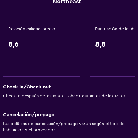
Northeast
Servicios y facilidades
Cajero automático/banco
Centro de negocios
Relación calidad-precio
Puntuación de la ubi
Servicio de despertador
Servicio de conserjería
8,6
8,8
Caja fuerte
Instalaciones para reuniones
Minimercado en las instalaciones
Servicio de habitaciones
Check-in/Check-out
Check-out exprés
Check-in después de las 15:00 - Check-out antes de las 12:00
Recepción 24 horas
Cancelación/prepago
Servicios básicos
Las políticas de cancelación/prepago varían según el tipo de
Wifi gratis
habitación y el proveedor.