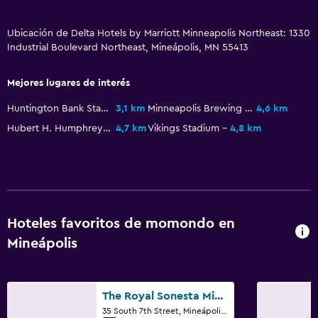
Restaurante
Ubicación de Delta Hotels by Marriott Minneapolis Northeast: 1330
Bar/lounge
Industrial Boulevard Northeast, Mineápolis, MN 55413
Cafetera
Mejores lugares de interés
General
Huntington Bank Stadium
3,1 km
Minneapolis Brewing Company
4,6 km
Posibilidad de habitaciones conectadas
Hubert H. Humphrey Metrodome
4,7 km
Vikings Stadium
4,8 km
Sofá
Alfombrado
Espacio de almacenamiento
Hoteles favoritos de momondo en
Sistema de entretenimiento
Mineápolis
TV de pantalla plana
TV por cable o vía satélite
The Royal Sonesta Minneapolis Downtown
TV
35 South 7th Street, Mineápolis, MN