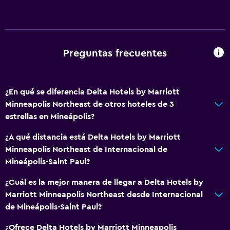
Internet
Ventilador
Extinguidor
Artículos de aseo gratis
Preguntas frecuentes
Alarma de humo
Calefacción
¿En qué se diferencia Delta Hotels by Marriott
Aire acondicionado
Minneapolis Northeast de otros hoteles de 3
estrellas en Mineápolis?
Piscina y spa
¿A qué distancia está Delta Hotels by Marriott
Piscina de agua salada
Minneapolis Northeast de Internacional de
Piscina climatizada
Mineápolis-Saint Paul?
Bañera de hidromasaje
¿Cuál es la mejor manera de llegar a Delta Hotels by
Piscina (cubierta)
Marriott Minneapolis Northeast desde Internacional
de Mineápolis-Saint Paul?
Sauna
¿Ofrece Delta Hotels by Marriott Minneapolis