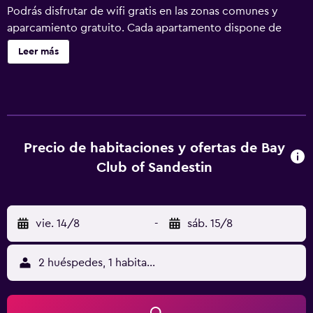
Podrás disfrutar de wifi gratis en las zonas comunes y
aparcamiento gratuito. Cada apartamento dispone de
secadora, zona de estar, wifi gratis y televisión de pantalla
Leer más
plana con canales por cable. También podrás disfrutar de
cafetera y tetera y artículos de higiene personal gratuitos.
No se ofrece servicio de limpieza. Bay Club of Sandestin
ofrece 44 alojamientos con aire acondicionado, cafetera y
tetera y artículos de higiene personal gratuitos. Estos
alojamientos ofrecen una zona de estar separada e
Precio de habitaciones y ofertas de Bay
incluyen mesa de comedor. Se ofrece una televisión de
Club of Sandestin
pantalla plana con canales por cable. Los baños están
equipados con bañera o ducha. Este apartotel en Miramar
Beach ofrece acceso a Internet wifi gratis. En el
vie. 14/8
-
sáb. 15/8
alojamiento hay 3 piscinas al aire libre además de
gimnasio.
2 huéspedes, 1 habitación