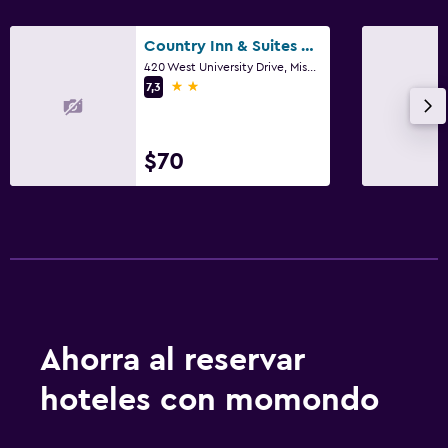
Country Inn & Suites by Radisson, Mishawaka, IN
420 West University Drive, Mishawaka, IN
2 estrellas
7,3
$70
Ahorra al reservar
hoteles con momondo