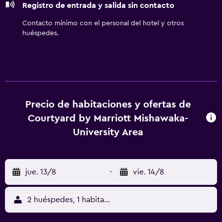
Registro de entrada y salida sin contacto
alojamiento (es posible que se aplique un recargo).
Contacto mínimo con el personal del hotel y otros
huéspedes.
Precio de habitaciones y ofertas de
Courtyard by Marriott Mishawaka-
University Area
jue. 13/8
-
vie. 14/8
2 huéspedes, 1 habitación