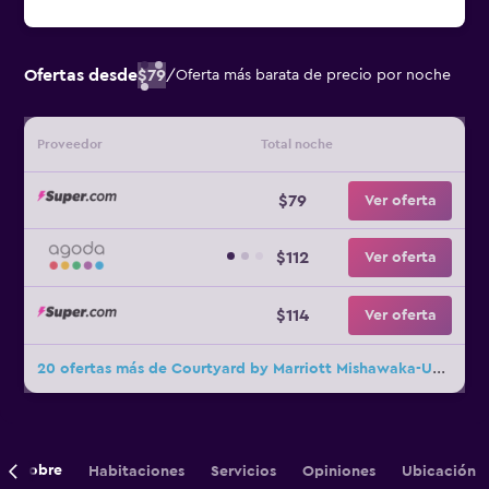
Ofertas desde
$79
/
Oferta más barata de precio por noche
Proveedor
Total noche
$79
Ver oferta
$112
Ver oferta
$114
Ver oferta
20 ofertas más de Courtyard by Marriott Mishawaka-University Area
Sobre
Habitaciones
Servicios
Opiniones
Ubicación