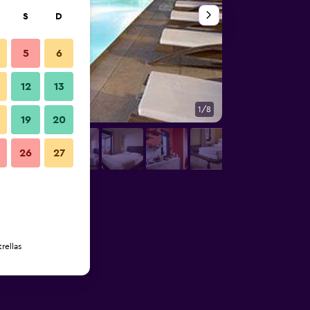
S
D
5
6
12
13
1/8
Habitación
19
20
26
27
rellas