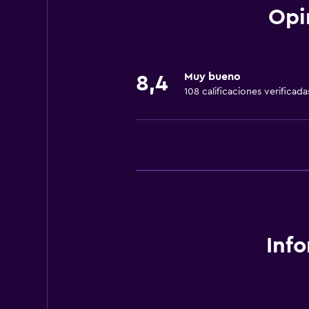
Opi
Actividades
Senderismo
Submarinismo
Muy bueno
8,4
108 calificaciones verificada
Baño
Secador de pelo
General
Espacio de almacenamiento
Inf