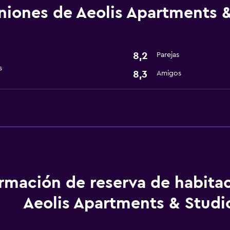
niones de Aeolis Apartments 
Servicios básicos
Wifi
Aire acondicionado
8,2
Parejas
s
8,3
Amigos
Lavandería
Servicios de lavandería/
Servicios y facilidades
Servicio de habitaciones
ormación de reserva de habita
Aeolis Apartments & Studi