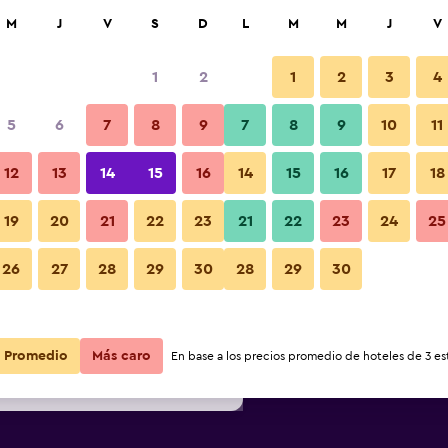
car
M
J
V
S
D
L
M
M
J
V
1
2
1
2
3
4
s barata de precio por noche
5
6
7
8
9
7
8
9
10
11
Piscina
r
Total noche
12
13
14
15
16
14
15
16
17
18
$67
Ver oferta
19
20
21
22
23
21
22
23
24
25
Fotos
26
27
28
29
30
28
29
30
$80
Ver oferta
$87
Ver oferta
Promedio
Más caro
En base a los precios promedio de hoteles de 3 est
 & Studios