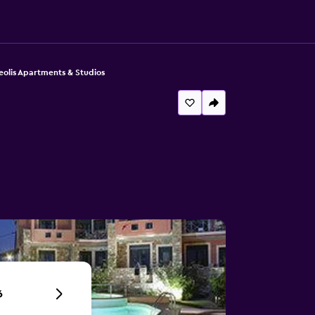
eolis Apartments & Studios
6