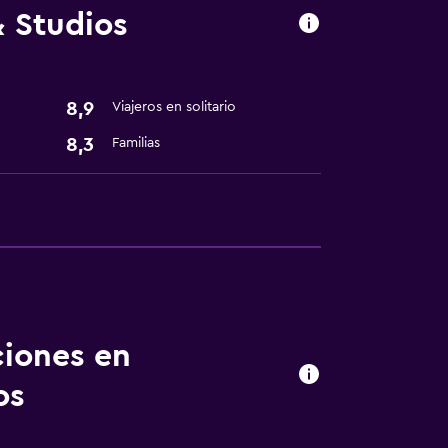
& Studios
8,9
Viajeros en solitario
8,3
Familias
tintorería
ciones en
os