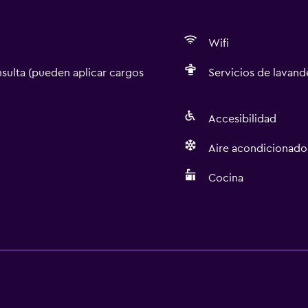
Wifi
sulta (pueden aplicar cargos
Servicios de lavande
Accesibilidad
Aire acondicionado
Cocina
Cocina
 (pueden aplicar cargos extra)
Nevera
Cocina