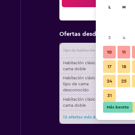
Bus
L
M
$67
Ofertas desde
/
Oferta má
3
4
Tipo de habitación
Proveedo
10
11
Habitación clásica, 1
17
18
cama doble
Habitación clásica,
24
25
tipo de cama
desconocido
31
Habitación clásica, 1
cama doble
Más barato
12 ofertas más de Aeolis Apartments