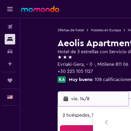
Vuelos
Ofertas de hotel
Hoteles en Europa
H
Alojamientos
Aeolis Apartmen
Autos
Hotel de 3 estrellas con Servicio 
3 estrellas
Planifica con IA
Evriaki-Gera, - 0 -, Mitilene 811 06
+30 225 105 1127
Muy bueno
108 calificacione
8,4
Trips
Español
vie. 14/8
-
2 huéspedes, 1 habitación