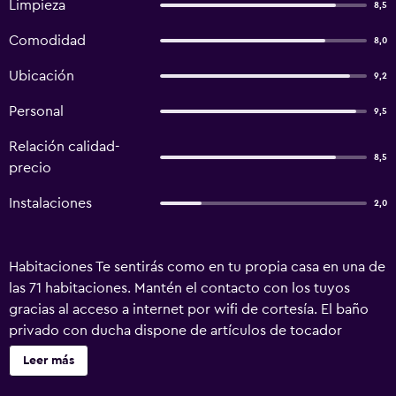
Limpieza
8,5
Comodidad
8,0
Ubicación
9,2
Personal
9,5
Relación calidad-
8,5
precio
Instalaciones
2,0
Habitaciones Te sentirás como en tu propia casa en una de
las 71 habitaciones. Mantén el contacto con los tuyos
gracias al acceso a internet por wifi de cortesía. El baño
privado con ducha dispone de artículos de tocador
gratuitos y secador de pelo. Las comodidades incluyen
Leer más
escritorio, además de un servicio de limpieza disponible
todos los días. Servicios Con una terraza y un jardín donde