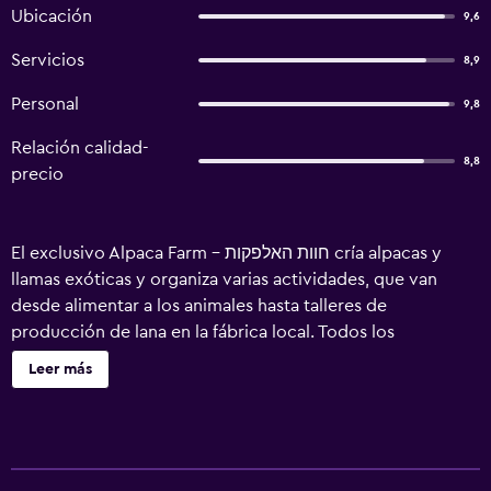
Ubicación
9,6
Servicios
8,9
Personal
9,8
Relación calidad-
8,8
precio
El exclusivo Alpaca Farm - חוות האלפקות cría alpacas y
llamas exóticas y organiza varias actividades, que van
desde alimentar a los animales hasta talleres de
producción de lana en la fábrica local. Todos los
alojamientos disponen de zona de cocina y terraza con
Leer más
hamaca. La granja goza de una ubicación tranquila en el
desierto del Néguev, a 4 km de Mitzpe Ramon. En la granja
también se crían caballos, burros, ovejas de angora,
camellos y muchos otros animales. En los alrededores hay
varias rutas de senderismo. Los clientes pueden ayudar al