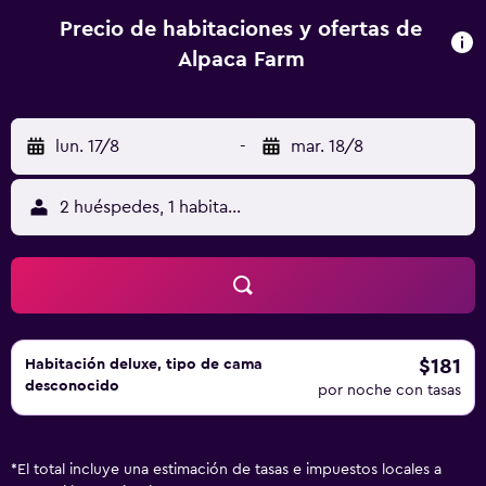
personal de la granja a alimentar a las alpacas a mano por
Precio de habitaciones y ofertas de
la mañana. Los niños pequeños pueden dar paseos en las
Alpaca Farm
llamas, las alpacas y los burros. Los clientes también
pueden pintar, tejer y hacer punto en una cabaña de
piedra. Con reserva previa, se pueden organizar
lun. 17/8
-
mar. 18/8
actividades como entrenamiento al aire libre, paseos a
caballo, yoga y picnics con alpacas. Hay un quiosco que
vende refrescos y aperitivos. También hay barbacoa. El
2 huéspedes, 1 habitación
impresionante cráter Makhtesh Ramon se encuentra a 15
minutos en coche.
$181
Habitación deluxe, tipo de cama
desconocido
por noche con tasas
*
El total incluye una estimación de tasas e impuestos locales a