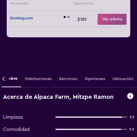
Proveedor
Total noche
$181
Ver oferta
Sobre
Habitaciones
Servicios
Opiniones
Ubicación
Acerca de Alpaca Farm, Mitzpe Ramon
Limpieza
9,3
Comodidad
9,2