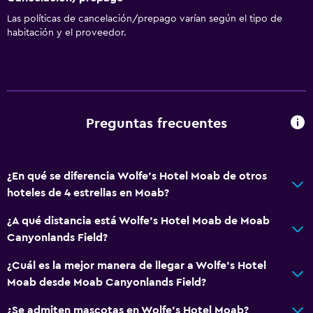
Artículos de aseo gratis
Las políticas de cancelación/prepago varían según el tipo de
Champú
habitación y el proveedor.
Alarma de humo
Calefacción
Adaptador
Gel de ducha
Preguntas frecuentes
Aire acondicionado
Toallas/ropa de cama (cargo adicional)
¿En qué se diferencia Wolfe's Hotel Moab de otros
Papeleras
hoteles de 4 estrellas en Moab?
Acondicionador
¿A qué distancia está Wolfe's Hotel Moab de Moab
Canyonlands Field?
Baño
Inodoro adaptado
¿Cuál es la mejor manera de llegar a Wolfe's Hotel
Moab desde Moab Canyonlands Field?
Ducha
Gorro de baño
¿Se admiten mascotas en Wolfe's Hotel Moab?