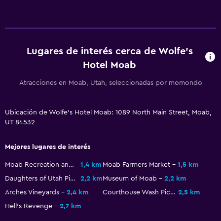
Espacio de almacenamiento
Actividades
Lugares de interés cerca de Wolfe's
Senderismo
Hotel Moab
Ecoturismo
Atracciones en Moab, Utah, seleccionadas por momondo
Bicicletas
Ciclismo
Ubicación de Wolfe's Hotel Moab: 1089 North Main Street, Moab,
Paseos a caballo
UT 84532
Paseo en moto de nieve
Natación
Mejores lugares de interés
Moab Recreation and Aquatic Center
1,4 km
Moab Farmers Market
1,5 km
Salud y seguridad
Daughters of Utah Pioneers Museum
2,2 km
Museum of Moab
2,2 km
Limpieza diaria
Arches Vineyards
2,4 km
Courthouse Wash Pictographs
2,5 km
Botiquín de primeros auxilios
Hell's Revenge
2,7 km