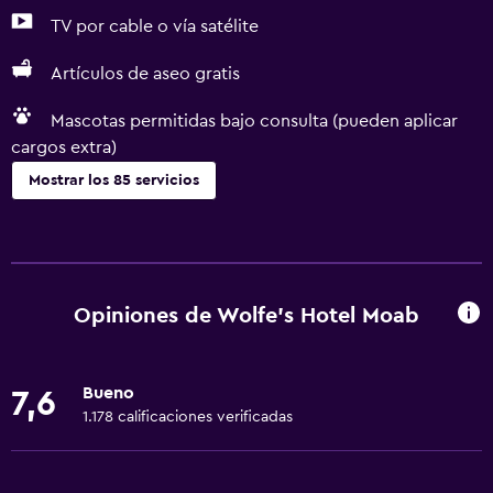
TV por cable o vía satélite
Artículos de aseo gratis
Mascotas permitidas bajo consulta (pueden aplicar
cargos extra)
Mostrar los 85 servicios
Accesibilidad y adecuación
Unidad accesible para personas en silla de ruedas
Mascotas permitidas bajo consulta (pueden aplicar cargos
Opiniones de Wolfe's Hotel Moab
extra)
Accesibilidad
Bueno
7,6
Ducha adaptada para silla de ruedas
1.178 calificaciones verificadas
Silla para ducha
Ascensor disponible