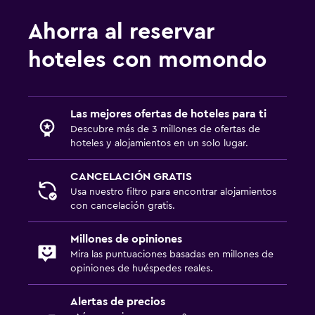
Piscina de agua salada
Ahorra al reservar
Piscina climatizada
hoteles con momondo
Bañera de hidromasaje
Piscina al aire libre
Sauna
Las mejores ofertas de hoteles para ti
Descubre más de 3 millones de ofertas de
Comedor
hoteles y alojamientos en un solo lugar.
Servicio de entrega de comida
CANCELACIÓN GRATIS
Bar de tapas
Usa nuestro filtro para encontrar alojamientos
con cancelación gratis.
Restaurante
Bar/lounge
Millones de opiniones
Mira las puntuaciones basadas en millones de
opiniones de huéspedes reales.
Sistema de entretenimiento
TV de pantalla plana
Alertas de precios