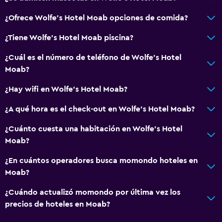
Secador de pelo
¿Ofrece Wolfe's Hotel Moab opciones de comida?
Aseo
¿Tiene Wolfe's Hotel Moab piscina?
Papel higiénico
¿Cuál es el número de teléfono de Wolfe's Hotel
Baño privado
Moab?
Ducha italiana
¿Hay wifi en Wolfe's Hotel Moab?
General
¿A qué hora es el check-out en Wolfe's Hotel Moab?
Piso de parquet o madera noble
¿Cuánto cuesta una habitación en Wolfe's Hotel
Habitaciones insonorizadas
Moab?
Insonorización
¿En cuántos operadores busca momondo hoteles en
Teléfono
Moab?
Vista a la montaña
¿Cuándo actualizó momondo por última vez los
Vista a la ciudad
precios de hoteles en Moab?
Vista a la piscina