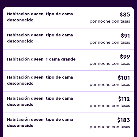
actividades de ocio y esparcimiento que se indican más
abajo en las instalaciones o cerca del alojamiento (es
$85
Habitación queen, tipo de cama
desconocido
posible que se aplique un recargo).
por noche con tasas
$91
Habitación queen, tipo de cama
desconocido
por noche con tasas
$99
Habitación queen, 1 cama grande
por noche con tasas
$101
Habitación queen, tipo de cama
desconocido
por noche con tasas
$112
Habitación queen, tipo de cama
desconocido
por noche con tasas
$183
Habitación queen, tipo de cama
desconocido
por noche con tasas