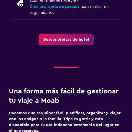
TV por cable o vía satélite
¿Aún no quieres reservar?
Crea una alerta de precios
para realizar un
TV
seguimiento.
Aire libre
Terraza/patio
Buscar ofertas de hotel
Sillas de playa
Chimenea exterior
Estacionamiento y transporte
Estacionamiento gratuito
Una forma más fácil de gestionar
Estacionamiento privado
tu viaje a Moab
Habitación
Hacemos que sea súper fácil planificar, organizar y viajar
Enchufe cerca de la cama
con los amigos o la familia. Trips es gratis y está
disponible para su uso independientemente del lugar en
Perchero
el que reserves.