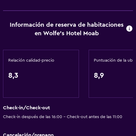
Estacionamiento accesible
Tina de baño adaptada
Para no fumadores
Información de reserva de habitaciones
Fregadero bajo
en Wolfe's Hotel Moab
Almohada sin plumas
Inodoro con barras de apoyo
Relación calidad-precio
Puntuación de la ubi
Plantas superiores accesibles por ascensor
Áreas designadas para fumadores
8,3
8,9
Servicios básicos
Wifi gratis
Ropa de cama
Check-in/Check-out
Toallas
Check-in después de las 16:00 - Check-out antes de las 11:00
Extinguidor
Cancelación/prepago