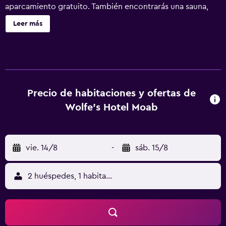
aparcamiento gratuito. También encontrarás una sauna,
una cafetería y una bañera de hidromasaje. Se incluye un
Leer más
único servicio de limpieza durante la estancia. Wolfe's
Hotel Moab ofrece 66 alojamientos con aire
acondicionado, botella de agua gratuita y artículos de
higiene personal de diseño. Estos alojamientos con
mobiliario y decoración diferentes disponen de escritorio.
Las camas están vestidas con ropa de cama de alta
Precio de habitaciones y ofertas de
calidad. Se ofrece una Smart TV de 43 pulgadas con
Wolfe's Hotel Moab
canales por satélite de suscripción. Los baños están
equipados con bañera o ducha con cabezal de ducha tipo
lluvia y artículos de higiene personal gratuitos. Los
vie. 14/8
-
sáb. 15/8
huéspedes pueden navegar por la web gracias a nuestro
acceso a Internet wifi gratis. Es posible solicitar tabla de
planchar con plancha, secador de pelo y cambio de
2 huéspedes, 1 habitación
toallas. Se ofrece servicio de limpieza una vez por
estancia. En el alojamiento hay piscina al aire libre y
bañera de hidromasaje. Otros servicios de ocio y
esparcimiento incluyen sauna. Se pueden practicar las