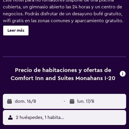
Este hotel para no fumadores dispone de una piscina
cubierta, un gimnasio abierto las 24 horas y un centro de
negocios. Podrás disfrutar de un desayuno bufé gratuito,
wifi gratis en las zonas comunes y aparcamiento gratuito.
También encontrarás una piscina infantil, una sala de
Leer más
reuniones y lavandería. Comfort Inn & Suites Monahans I-
20 ofrece 62 alojamientos con cafetera y tetera y secador
de pelo. Se ofrece una televisión de pantalla plana de 50
pulgadas con canales por satélite de suscripción. Los
huéspedes pueden utilizar los siguientes servicios
disponibles en las habitaciones: frigorífico y microondas.
Precio de habitaciones y ofertas de
Los baños están equipados con ducha y bañera
Comfort Inn and Suites Monahans I-20
combinadas. Los huéspedes pueden navegar por la web
gracias a nuestro acceso a Internet gratis (por cable y
wifi). Los servicios para las personas de negocios incluyen
dom. 16/8
-
lun. 17/8
escritorio y teléfono. Se ofrece servicio de limpieza todos
los días. En el alojamiento hay piscina cubierta y piscina
infantil. Otros servicios de ocio y esparcimiento incluyen
2 huéspedes, 1 habitación
gimnasio abierto las 24 horas. Se pueden practicar las