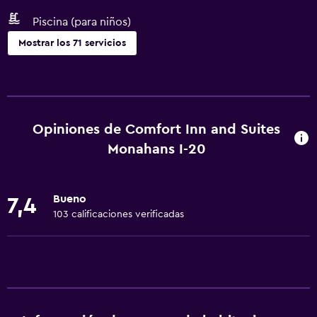
Piscina (para niños)
Mostrar los 71 servicios
Servicios básicos
Wifi gratis
Wifi disponible en todas las instalaciones
Opiniones de Comfort Inn and Suites
Internet
Monahans I-20
Ropa de cama
Toallas
Bueno
7,4
Extinguidor
103 calificaciones verificadas
Champú
Alarma de humo
Calefacción
Gel de ducha