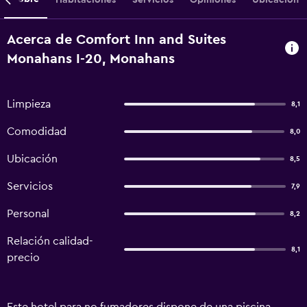
Acerca de Comfort Inn and Suites
Monahans I-20, Monahans
Limpieza
8,1
Comodidad
8,0
Ubicación
8,5
Servicios
7,9
Personal
8,2
Relación calidad-
8,1
precio