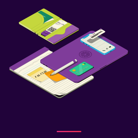
Piscina (para niños)
Gimnasio
Gimnasio
Piscina
Piscina (cubierta)