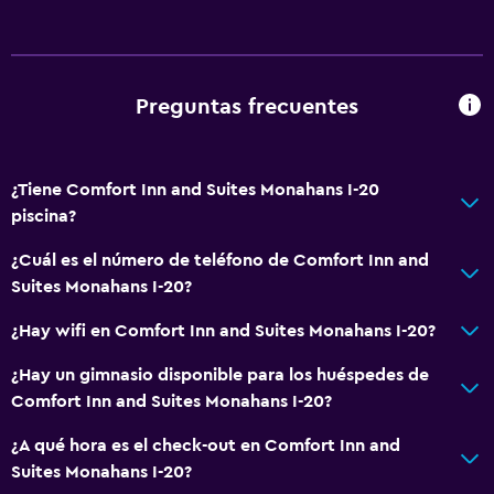
Fregadero bajo
Inodoro con barras de apoyo
Plantas superiores accesibles por ascensor
Preguntas frecuentes
Baño
Inodoro adaptado
¿Tiene Comfort Inn and Suites Monahans I-20
Ducha
piscina?
Tina de baño
¿Cuál es el número de teléfono de Comfort Inn and
Secador de pelo
Suites Monahans I-20?
Aseo
¿Hay wifi en Comfort Inn and Suites Monahans I-20?
Papel higiénico
¿Hay un gimnasio disponible para los huéspedes de
Baño privado
Comfort Inn and Suites Monahans I-20?
General
¿A qué hora es el check-out en Comfort Inn and
Suites Monahans I-20?
Habitaciones familiares