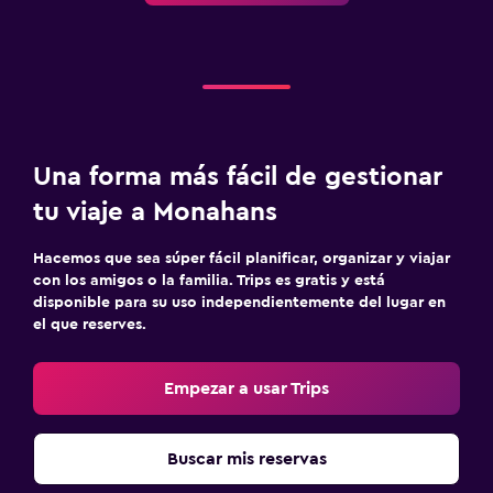
Zona de trabajo
Fax/fotocopiadora
Escritorio
Una forma más fácil de gestionar
Estacionamiento y transporte
tu viaje a Monahans
Estacionamiento gratuito
Hacemos que sea súper fácil planificar, organizar y viajar
con los amigos o la familia. Trips es gratis y está
Comedor
disponible para su uso independientemente del lugar en
Minibar
el que reserves.
Actividades
Empezar a usar Trips
Minigolf
Buscar mis reservas
Ideal para familias