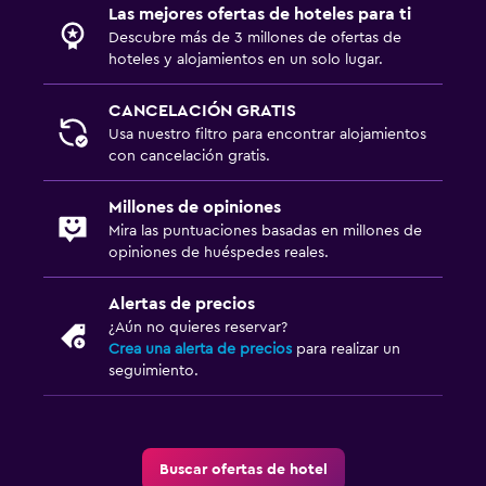
Las mejores ofertas de hoteles para ti
Cámaras CCTV en el exterior
Descubre más de 3 millones de ofertas de
hoteles y alojamientos en un solo lugar.
Sistema de entretenimiento
CANCELACIÓN GRATIS
Radio
Usa nuestro filtro para encontrar alojamientos
TV de pantalla plana
con cancelación gratis.
TV por cable o vía satélite
Millones de opiniones
Mira las puntuaciones basadas en millones de
Lavandería
opiniones de huéspedes reales.
Lavandería
Alertas de precios
Servicios de lavandería/tintorería
¿Aún no quieres reservar?
Crea una alerta de precios
para realizar un
Plancha y tabla de planchar
seguimiento.
Aire libre
Sillas de playa
Buscar ofertas de hotel
Parrilla