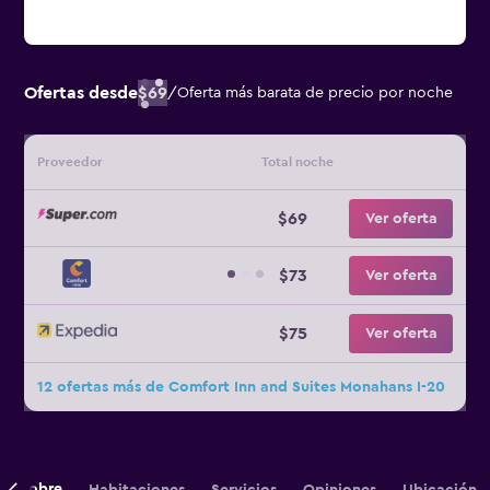
Ofertas desde
$69
/
Oferta más barata de precio por noche
Proveedor
Total noche
$69
Ver oferta
$73
Ver oferta
$75
Ver oferta
12 ofertas más de Comfort Inn and Suites Monahans I-20
Sobre
Habitaciones
Servicios
Opiniones
Ubicación