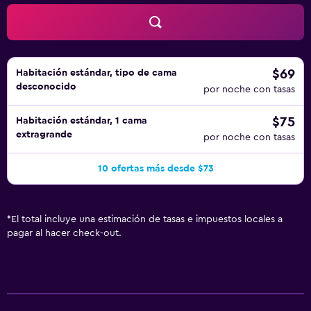
actividades de ocio y esparcimiento que se indican más
abajo en las instalaciones o cerca del alojamiento (es
posible que se aplique un recargo).
$69
Habitación estándar, tipo de cama
desconocido
por noche con tasas
$75
Habitación estándar, 1 cama
extragrande
por noche con tasas
10 ofertas más desde $73
*
El total incluye una estimación de tasas e impuestos locales a
pagar al hacer check-out.