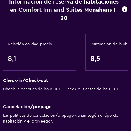
Información de reserva de habitaciones
Aire acondicionado
en Comfort Inn and Suites Monahans I-
Papeleras
20
Acondicionador
Accesibilidad y adecuación
Relación calidad-precio
Puntuación de la ubi
Habitaciones para no fumadores disponibles
Unidad accesible para personas en silla de ruedas
8,1
8,5
Accesibilidad
Ducha adaptada para silla de ruedas
Check-in/Check-out
Ascensor
Check-in después de las 15:00 - Check-out antes de las 11:00
Silla para ducha
Ascensor disponible
Cancelación/prepago
Estacionamiento accesible
Las políticas de cancelación/prepago varían según el tipo de
habitación y el proveedor.
Tina de baño adaptada