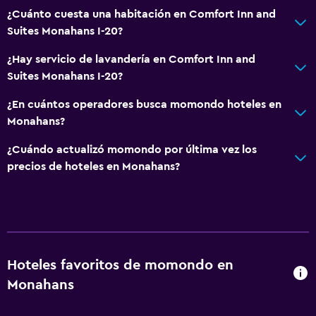
Zona de estar
¿Cuánto cuesta una habitación en Comfort Inn and
Suites Monahans I-20?
Posibilidad de habitaciones conectadas
Sofá
¿Hay servicio de lavandería en Comfort Inn and
Suites Monahans I-20?
Teléfono
Alfombrado
¿En cuántos operadores busca momondo hoteles en
Monahans?
Servicios y facilidades
¿Cuándo actualizó momondo por última vez los
Centro de negocios
precios de hoteles en Monahans?
Servicio de despertador
Instalaciones para reuniones
Acceso con tarjeta
Recepción 24 horas
Hoteles favoritos de momondo en
Monahans
Cocina