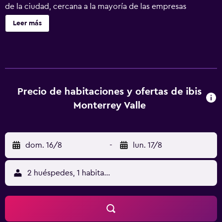
de la ciudad, cercana a la mayoría de las empresas
corporativas. Con 105 habitaciones cómodas, el hotel
Leer más
ofrece Wi-Fi gratis, desayuno buffet completo,
restaurante, bar, servicios pet friendly (consulte
condiciones) y aparcamiento cubierto pago.
Precio de habitaciones y ofertas de ibis
Monterrey Valle
dom. 16/8
-
lun. 17/8
2 huéspedes, 1 habitación