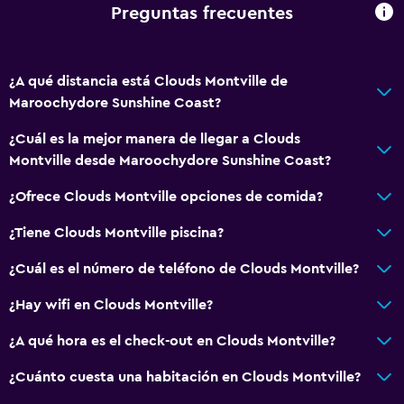
Tostadora
Preguntas frecuentes
Nevera
Cafetera
¿A qué distancia está Clouds Montville de
Comedor
Maroochydore Sunshine Coast?
¿Cuál es la mejor manera de llegar a Clouds
Accesibilidad y adecuación
Montville desde Maroochydore Sunshine Coast?
Unidad ubicada en la planta baja
¿Ofrece Clouds Montville opciones de comida?
Unidad accesible para personas en silla de ruedas
Para no fumadores
¿Tiene Clouds Montville piscina?
Almohada sin plumas
¿Cuál es el número de teléfono de Clouds Montville?
Áreas designadas para fumadores
¿Hay wifi en Clouds Montville?
Entrada privada
¿A qué hora es el check-out en Clouds Montville?
Accesibilidad
Ducha adaptada para silla de ruedas
¿Cuánto cuesta una habitación en Clouds Montville?