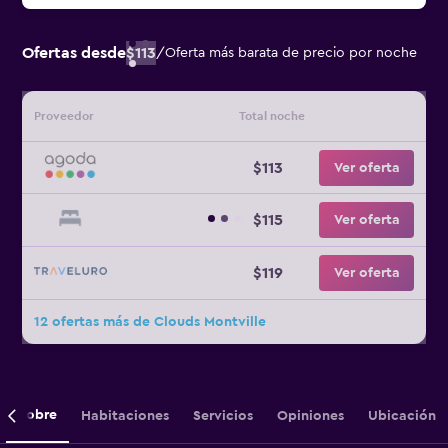
Ofertas desde
$113
/
Oferta más barata de precio por noche
Proveedor
Total noche
$113
Ver oferta
$115
Ver oferta
$119
Ver oferta
12 ofertas más de Clouds Montville
Sobre
Habitaciones
Servicios
Opiniones
Ubicación