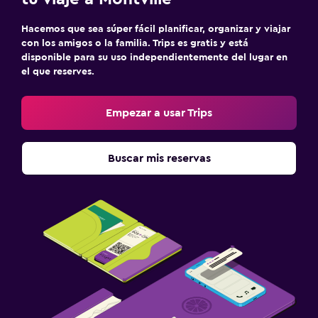
Check-out exprés
Hacemos que sea súper fácil planificar, organizar y viajar
Check-in/check-out privado
con los amigos o la familia. Trips es gratis y está
disponible para su uso independientemente del lugar en
el que reserves.
Lavandería
Lavandería
Empezar a usar Trips
Plancha y tabla de planchar
Secadora
Buscar mis reservas
Comedor
Restaurante
Cafetería
Mesa de comedor
Salud y seguridad
Cámaras CCTV en zonas comunes