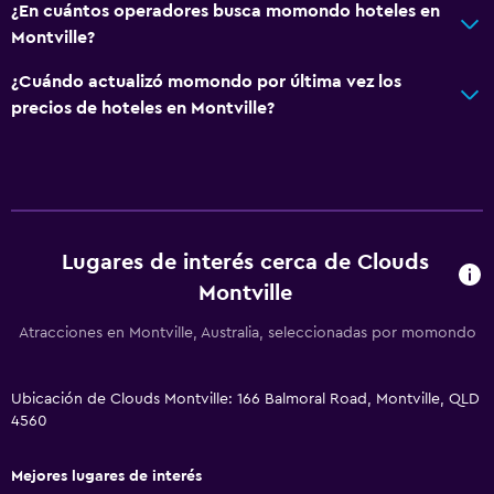
Ascensor
¿En cuántos operadores busca momondo hoteles en
Ascensor disponible
Montville?
Estacionamiento accesible
¿Cuándo actualizó momondo por última vez los
Inodoro con barras de apoyo
precios de hoteles en Montville?
Plantas superiores accesibles por ascensor
General
Acceso al salón ejecutivo
Lugares de interés cerca de Clouds
Habitaciones familiares
Montville
Vista al jardín
Atracciones en Montville, Australia, seleccionadas por momondo
Vista a la montaña
Espacio de almacenamiento
Ubicación de Clouds Montville: 166 Balmoral Road, Montville, QLD
Chimenea
4560
Vista al mar
Mejores lugares de interés
Zona de estar