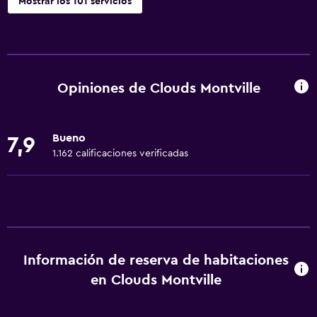
Mostrar los 101 servicios
Servicios básicos
Wifi disponible en todas las instalaciones
Internet
Opiniones de Clouds Montville
Extinguidor
Artículos de aseo gratis
Bueno
7,9
Alarma de humo
1.162 calificaciones verificadas
Calefacción
Aire acondicionado
Wifi gratis
Ropa de cama
Información de reserva de habitaciones
Toallas
en Clouds Montville
Champú
Adaptador