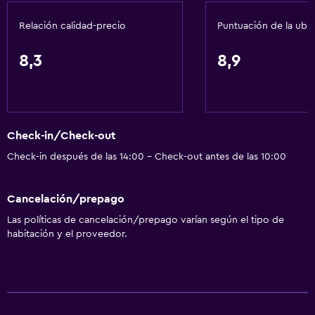
Gel de ducha
Relación calidad-precio
Puntuación de la ubi
Papeleras
Acondicionador
8,3
8,9
Cocina
Copas
Check-in/Check-out
Tetera eléctrica
Check-in después de las 14:00 - Check-out antes de las 10:00
Utensilios de cocina
Cocina
Cancelación/prepago
Cocineta
Las políticas de cancelación/prepago varían según el tipo de
Microondas
habitación y el proveedor.
Cocina
Tetera/cafetera
Tetera