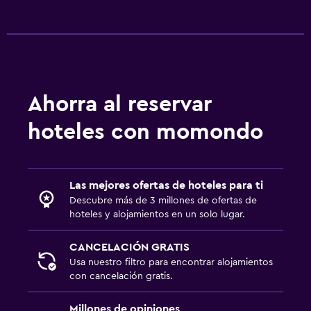
Ducha italiana
Aire libre
Comedor al aire libre
Muebles de exterior
Ahorra al reservar
Área de picnic
hoteles con momondo
Jardín
Terraza/patio
Sillas de playa
Las mejores ofertas de hoteles para ti
Descubre más de 3 millones de ofertas de
Parrilla
hoteles y alojamientos en un solo lugar.
Terraza
CANCELACIÓN GRATIS
Usa nuestro filtro para encontrar alojamientos
Habitación
con cancelación gratis.
Camas extralargas (+2 m)
Millones de opiniones