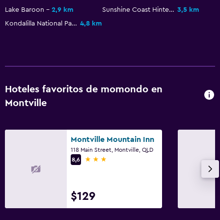
Lake Baroon
2,9 km
Sunshine Coast Hinterland Great Walk
3,5 km
Sofá
Kondalilla National Park
4,8 km
Habitaciones insonorizadas
Insonorización
Baño
Secador de pelo
Hoteles favoritos de momondo en
Montville
Albornoz
Baño privado
Ducha
Montville Mountain Inn
Gorro de baño
118 Main Street, Montville, QLD
3 estrellas
8,6
Baño pequeño adicional
Tina de baño
$129
Aseo
Papel higiénico