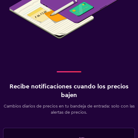
Cámaras CCTV en el exterior
Botiquín de primeros auxilios
Piscina
Piscina al aire libre
Toallas para piscina
Piscina de agua salada
Zona de trabajo
Recibe notificaciones cuando los precios
Fax/fotocopiadora
bajen
Escritorio
Cambios diarios de precios en tu bandeja de entrada: solo con las
alertas de precios.
Estacionamiento y transporte
Estacionamiento gratuito