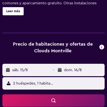
comunes y aparcamiento gratuito. Otras instalaciones
incluyen check-in exprés, check-out exprés y asistencia
Leer más
turística y para la compra de entradas. Se incluye un
servicio de limpieza semanal. Clouds Montville ofrece 15
alojamientos con aire acondicionado, cafetera y tetera y
secador de pelo. Estos alojamientos con mobiliario y
decoración diferentes disponen de escritorio. Las camas
tienen colchones con una capa de acolchado adicional y
Precio de habitaciones y ofertas de
están vestidas con ropa de cama de alta calidad. Se ofrece
Clouds Montville
una Smart TV de 50 pulgadas con canales digitales. Los
huéspedes pueden navegar por la web gracias a nuestro
acceso a Internet wifi gratis. Las habitaciones también
sáb. 15/8
-
dom. 16/8
incluyen tabla de planchar con plancha y artículos de
higiene personal gratuitos. Se ofrece servicio de limpieza
cada semana y es posible solicitar masajes en la
2 huéspedes, 1 habitación
habitación. Se ofrece servicio de limpieza de forma
limitada. Los servicios de ocio y esparcimiento en este
hotel incluyen una piscina al aire libre.