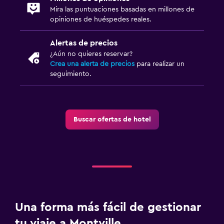
Enchufe cerca de la cama
Mira las puntuaciones basadas en millones de
Despertador
opiniones de huéspedes reales.
Sofá cama
Alertas de precios
Perchero
¿Aún no quieres reservar?
Armario o clóset
Crea una alerta de precios
para realizar un
seguimiento.
Sistema de entretenimiento
TV de pantalla plana
Buscar ofertas de hotel
Radio
TV
Base dock para smartphone
Servicios y facilidades
Acceso con llave
Una forma más fácil de gestionar
Acceso con tarjeta
tu viaje a Montville