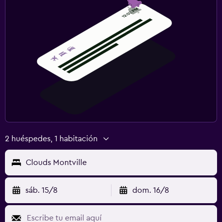
Actividades
Ping pong
Gimnasio
Tenis
2 huéspedes, 1 habitación
Clouds Montville
sáb. 15/8
dom. 16/8