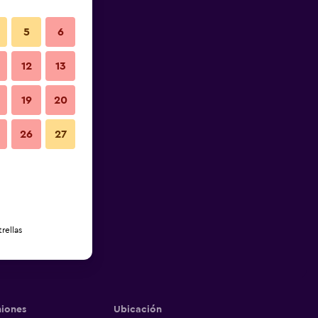
5
6
12
13
19
20
26
27
rellas
iones
Ubicación