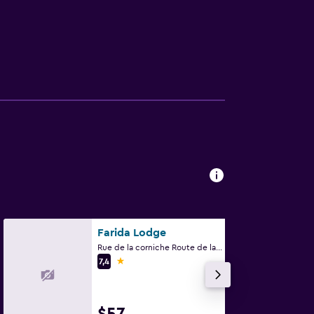
Farida Lodge
Rue de la corniche Route de la corniche, Moroni
1 estrella
7,4