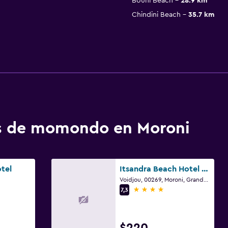
Bouni Beach
28.9 km
Chindini Beach
35.7 km
os de momondo en Moroni
tel
Itsandra Beach Hotel & Resort
Voidjou, 00269, Moroni, Grande Comore, Moroni
4 estrellas
7,3