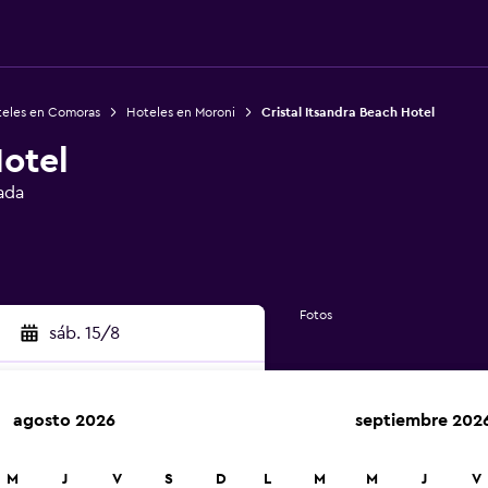
eles en Comoras
Hoteles en Moroni
Cristal Itsandra Beach Hotel
otel
ada
Fotos
sáb. 15/8
agosto 2026
septiembre 202
car
M
J
V
S
D
L
M
M
J
V