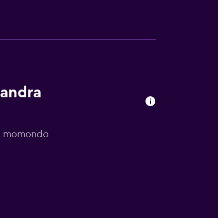
sandra
or momondo