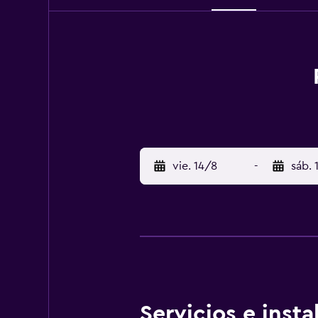
vie. 14/8
-
sáb. 
Servicios e inst