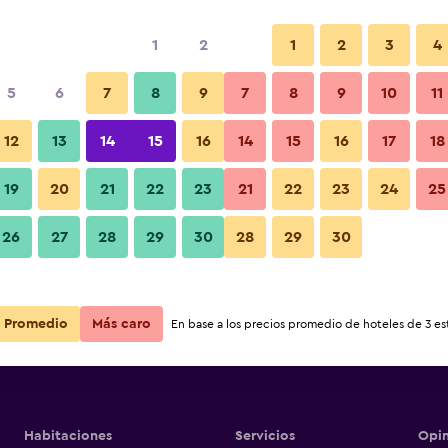
1
2
1
2
3
4
5
6
7
8
9
7
8
9
10
11
12
13
14
15
16
14
15
16
17
18
Ver precios
19
20
21
22
23
21
22
23
24
25
26
27
28
29
30
28
29
30
Ver precios
Ver precios
Promedio
Más caro
En base a los precios promedio de hoteles de 3 est
Habitaciones
Servicios
Opin