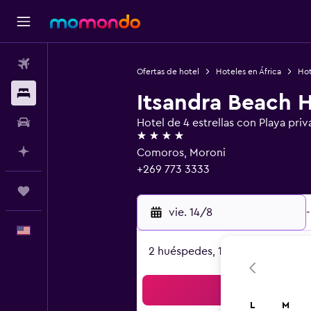
Vuelos
Ofertas de hotel
Hoteles en África
Hot
Alojamientos
Itsandra Beach H
Autos
Hotel de 4 estrellas con Playa priv
4 estrellas
Planifica con IA
Comoros, Moroni
+269 773 3333
Trips
vie. 14/8
-
Español
2 huéspedes, 1 habitación
Bus
L
M