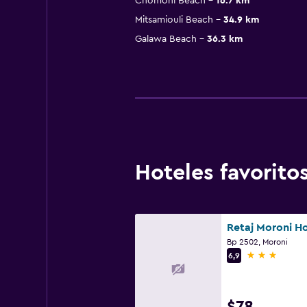
Chomoni Beach
16.7 km
Mitsamiouli Beach
34.9 km
Galawa Beach
36.3 km
Hoteles favorit
Retaj Moroni Ho
Bp 2502, Moroni
3 estrellas
6,9